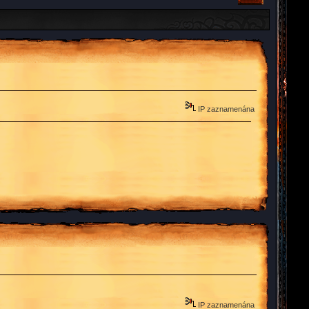
IP zaznamenána
IP zaznamenána