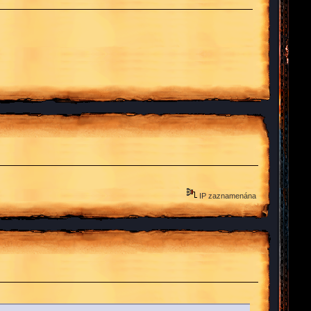
IP zaznamenána