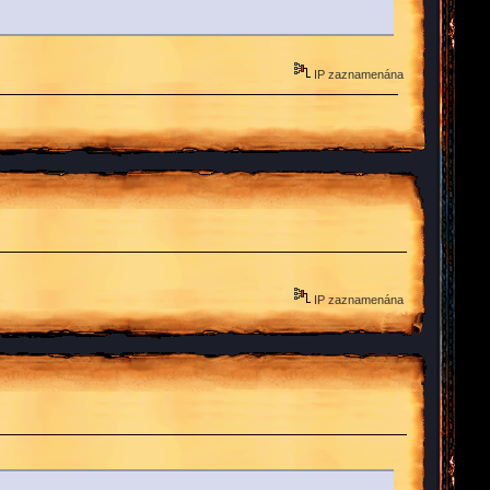
IP zaznamenána
IP zaznamenána