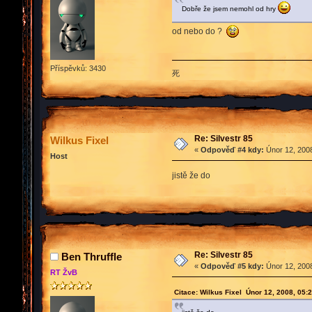
Dobře že jsem nemohl od hry
od nebo do ?
Příspěvků: 3430
死
Re: Silvestr 85
Wilkus Fixel
«
Odpověď #4 kdy:
Únor 12, 2008
Host
jistě že do
Re: Silvestr 85
Ben Thruffle
«
Odpověď #5 kdy:
Únor 12, 2008
RT ŽvB
Citace: Wilkus Fixel Únor 12, 2008, 05: