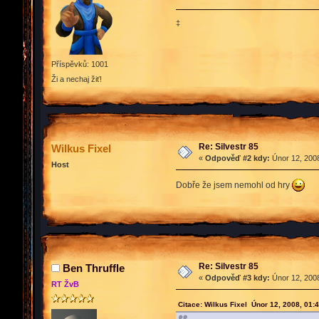
‡
Příspěvků: 1001
Ži a nechaj žiť!
Re: Silvestr 85
Wilkus Fixel
«
Odpověď #2 kdy:
Únor 12, 2008
Host
Dobře že jsem nemohl od hry
Re: Silvestr 85
Ben Thruffle
«
Odpověď #3 kdy:
Únor 12, 2008
RT ŽvB
Citace: Wilkus Fixel Únor 12, 2008, 01: