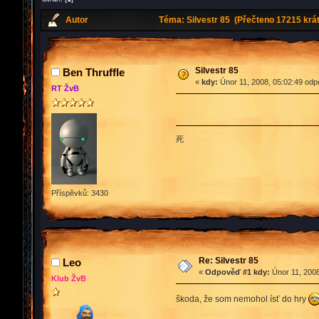
Autor
Téma: Silvestr 85 (Přečteno 17215 krát
Silvestr 85
Ben Thruffle
«
kdy:
Únor 11, 2008, 05:02:49 odp
RT ŽvB
死
Příspěvků: 3430
Re: Silvestr 85
Leo
«
Odpověď #1 kdy:
Únor 11, 2008
Klub ŽvB
škoda, že som nemohol ísť do hry