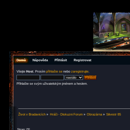
Domů
Nápověda
Přihlásit
Registrovat
Vítejte
Host
. Prosím
přihlašte se
nebo
zaregistrujte
.
Přihlašte se svým uživatelským jménem a heslem.
Život v Bradavicích
»
Hráči - Diskuzni Forum
»
Obrazárna
»
Silvestr 85
Stran: [
1
]