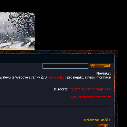
Novinky:
avštěvujte Webové stránky ŽvB
www.zvb.cz
pro nejaktuálnější informace
Discord:
https://discord.gg/NqqGcAA
www.facebook.com/zvb.cz
« předchozí
další »
TISK