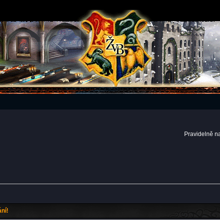
Pravidelně n
ní!