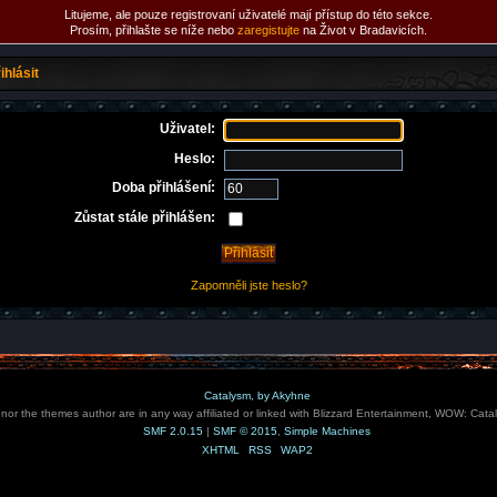
Litujeme, ale pouze registrovaní uživatelé mají přístup do této sekce.
Prosím, přihlašte se níže nebo
zaregistujte
na Život v Bradavicích.
ihlásit
Uživatel:
Heslo:
Doba přihlášení:
Zůstat stále přihlášen:
Zapomněli jste heslo?
Catalysm, by Akyhne
e nor the themes author are in any way affiliated or linked with Blizzard Entertainment, WOW: Cata
SMF 2.0.15
|
SMF © 2015
,
Simple Machines
XHTML
RSS
WAP2