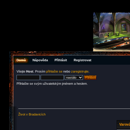
Domů
Nápověda
Přihlásit
Registrovat
Vítejte
Host
. Prosím
přihlašte se
nebo
zaregistrujte
.
Přihlašte se svým uživatelským jménem a heslem.
Život v Bradavicích
Varová