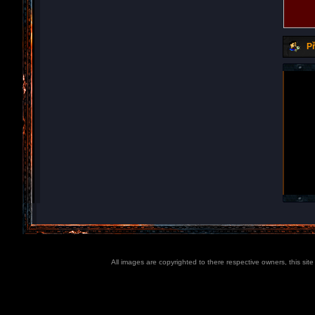
Př
All images are copyrighted to there respective owners, this sit