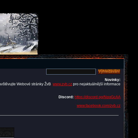
Novinky:
avštěvujte Webové stránky ŽvB
www.zvb.cz
pro nejaktuálnější informace
Discord:
https://discord.gg/NqqGcAA
www.facebook.com/zvb.cz