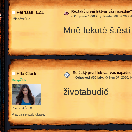
Re:Jaký první lektvar vás napadne?
PetrDan_CZE
«
Odpověď #29 kdy:
Květen 06, 2020, 04
Příspěvků: 2
Mně tekuté štěstí
Re:Jaký první lektvar vás napadne
Ella Clark
«
Odpověď #30 kdy:
Květen 07, 2020, 0
Dospělák
životabudič
Příspěvků: 10
Pravda se vždy ukáže.