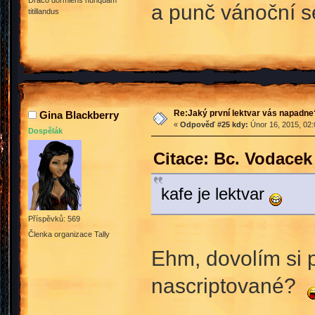
Draco dormiens nunquam
a punč vánoční se
titillandus
Re:Jaký první lektvar vás napadne
Gina Blackberry
«
Odpověď #25 kdy:
Únor 16, 2015, 02:
Dospělák
Citace: Bc. Vodacek
kafe je lektvar
Příspěvků: 569
Členka organizace Tally
Ehm, dovolím si p
nascriptované?