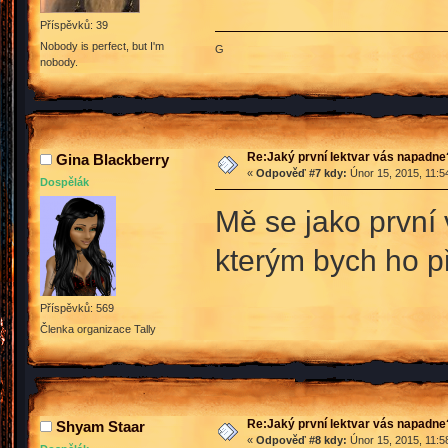
Příspěvků: 39
Nobody is perfect, but I'm
G
nobody.
Re:Jaký první lektvar vás napadne
Gina Blackberry
«
Odpověď #7 kdy:
Únor 15, 2015, 11:5
Dospělák
Mě se jako první
kterým bych ho 
Příspěvků: 569
Členka organizace Tally
Re:Jaký první lektvar vás napadne
Shyam Staar
«
Odpověď #8 kdy:
Únor 15, 2015, 11:5