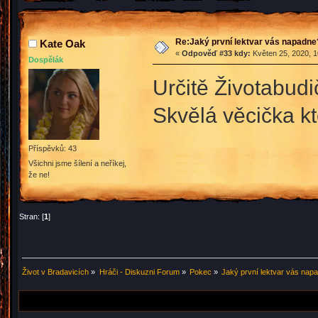
Re:Jaký první lektvar vás napadne
Kate Oak
«
Odpověď #33 kdy:
Květen 25, 2020, 1
Dospělák
Určitě Životabudi
Skvělá věcička k
Příspěvků: 43
Všichni jsme šílení a neříkej,
že ne!
Stran: [
1
]
Život v Bradavicích
»
Hráči - Diskuzni Forum
»
Pokec
»
Jaký první lektvar vás nap