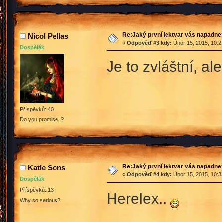
Re:Jaký první lektvar vás napadne
Nicol Pellas
«
Odpověď #3 kdy:
Únor 15, 2015, 10:2
Dospělák
Je to zvláštní, a
Příspěvků: 40
Do you promise..?
Re:Jaký první lektvar vás napadne
Katie Sons
«
Odpověď #4 kdy:
Únor 15, 2015, 10:3
Dospělák
Příspěvků: 13
Herelex..
Why so serious?