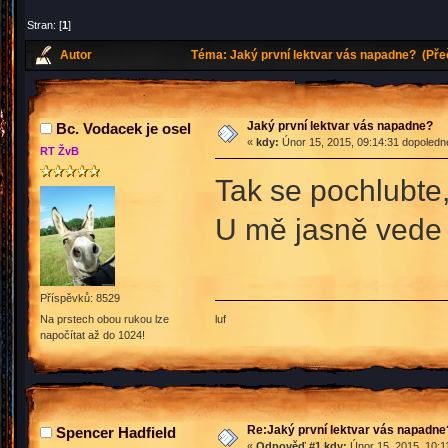
Stran: [
1
]
Autor
Téma: Jaký první lektvar vás napadne? (Pře
Jaký první lektvar vás napadne?
Bc. Vodacek je osel
«
kdy:
Únor 15, 2015, 09:14:31 dopoledn
RT ŽvB
Tak se pochlubte,
U mě jasně vede 
Příspěvků: 8529
luf
Na prstech obou rukou lze
napočítat až do 1024!
Re:Jaký první lektvar vás napadne
Spencer Hadfield
«
Odpověď #1 kdy:
Únor 15, 2015, 10:1