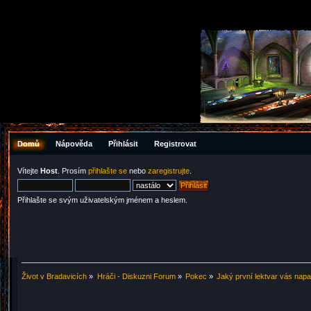
Domů
Nápověda
Přihlásit
Registrovat
Vítejte
Host
. Prosím
přihlašte se
nebo
zaregistrujte
.
Přihlašte se svým uživatelským jménem a heslem.
Život v Bradavicích
»
Hráči - Diskuzni Forum
»
Pokec
»
Jaký první lektvar vás nap