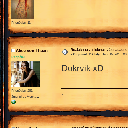
Příspěvků: 11
Re:Jaký první lektvar vás napadne
Alice von Thean
«
Odpověď #19 kdy:
Únor 15, 2015, 06:
Dospělák
Dokrvík xD
Příspěvků: 281
∀
Jmenuji se Alenka...