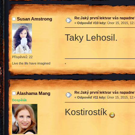
Re:Jaký první lektvar vás napadne
Susan Amstrong
«
Odpověď #10 kdy:
Únor 15, 2015, 12:
Taky Lehosil.
Příspěvků: 22
Live the life have imagined
*
Re:Jaký první lektvar vás napadne
Alashama Mang
«
Odpověď #11 kdy:
Únor 15, 2015, 12:
Dospělák
Kostirostík