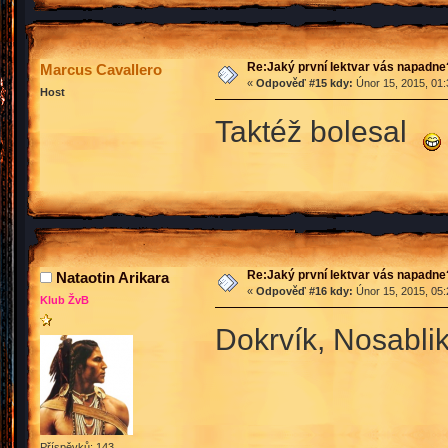
Re:Jaký první lektvar vás napadne
Marcus Cavallero
«
Odpověď #15 kdy:
Únor 15, 2015, 01:
Host
Taktéž bolesal
Re:Jaký první lektvar vás napadne
Nataotin Arikara
«
Odpověď #16 kdy:
Únor 15, 2015, 05:
Klub ŽvB
Dokrvík, Nosabli
Příspěvků: 143