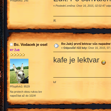
Příspěvků: 145
«
Poslední změna: Únor 16, 2015, 02:02:47 odpo
死
Re:Jaký první lektvar vás napadne
Bc. Vodacek je osel
«
Odpověď #22 kdy:
Únor 16, 2015, 07:
RT ŽvB
kafe je lektvar
luf
Příspěvků: 8529
Na prstech obou rukou lze
napočítat až do 1024!