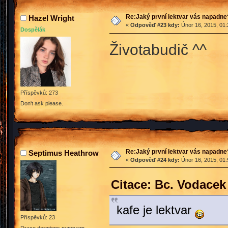
Re:Jaký první lektvar vás napadne
Hazel Wright
«
Odpověď #23 kdy:
Únor 16, 2015, 01:
Dospělák
Životabudič ^^
Příspěvků: 273
Don't ask please.
Re:Jaký první lektvar vás napadne
Septimus Heathrow
«
Odpověď #24 kdy:
Únor 16, 2015, 01:
Citace: Bc. Vodacek
kafe je lektvar
Příspěvků: 23