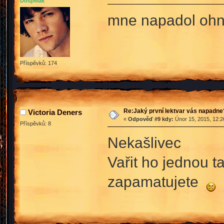
Dospělák
mne napadol oh
Příspěvků: 174
Re:Jaký první lektvar vás napadne
Victoria Deners
«
Odpověď #9 kdy:
Únor 15, 2015, 12:2
Příspěvků: 8
Nekašlivec
Vařit ho jednou 
zapamatujete