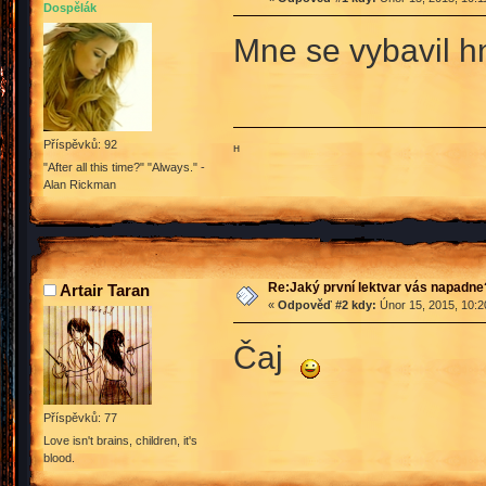
Dospělák
Mne se vybavil h
Příspěvků: 92
ʜ
"After all this time?" "Always." -
Alan Rickman
Re:Jaký první lektvar vás napadne
Artair Taran
«
Odpověď #2 kdy:
Únor 15, 2015, 10:2
Čaj
Příspěvků: 77
Love isn't brains, children, it's
blood.