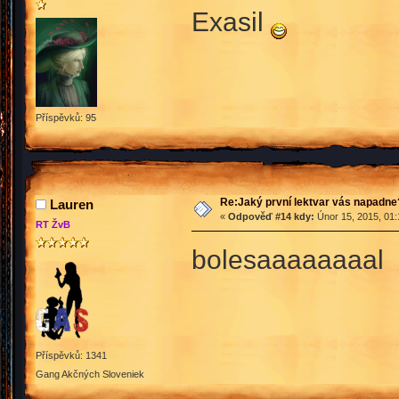
Exasil
Příspěvků: 95
Re:Jaký první lektvar vás napadne
Lauren
«
Odpověď #14 kdy:
Únor 15, 2015, 01:
RT ŽvB
bolesaaaaaaaal
Příspěvků: 1341
Gang Akčných Sloveniek