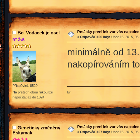
Re:Jaký první lektvar vás napadne
Bc. Vodacek je osel
«
Odpověď #26 kdy:
Únor 16, 2015, 03:
RT ŽvB
minimálně od 13.
nakopírováním to
Příspěvků: 8529
luf
Na prstech obou rukou lze
napočítat až do 1024!
Re:Jaký první lektvar vás napadne
Geneticky změněný
Eskymak
«
Odpověď #27 kdy:
Únor 16, 2015, 03:
Klub ŽvB