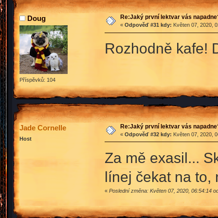
Re:Jaký první lektvar vás napadne
Doug
«
Odpověď #31 kdy:
Květen 07, 2020, 0
Rozhodně kafe! D
Příspěvků: 104
Re:Jaký první lektvar vás napadne
Jade Cornelle
«
Odpověď #32 kdy:
Květen 07, 2020, 0
Host
Za mě exasil... S
línej čekat na to
«
Poslední změna: Květen 07, 2020, 06:54:14 o