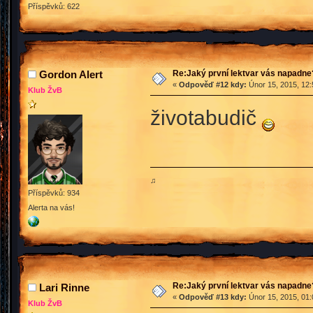
Příspěvků: 622
Re:Jaký první lektvar vás napadne
Gordon Alert
«
Odpověď #12 kdy:
Únor 15, 2015, 12:
Klub ŽvB
životabudič
♫
Příspěvků: 934
Alerta na vás!
Re:Jaký první lektvar vás napadne
Lari Rinne
«
Odpověď #13 kdy:
Únor 15, 2015, 01:
Klub ŽvB