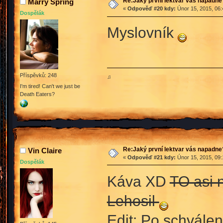
Re:Jaký první lektvar vás napadne
Marry Spring
«
Odpověď #20 kdy:
Únor 15, 2015, 06:
Dospělák
Myslovník
Příspěvků: 248
♫
I'm tired! Can't we just be
Death Eaters?
Re:Jaký první lektvar vás napadne
Vin Claire
«
Odpověď #21 kdy:
Únor 15, 2015, 09:
Dospělák
Káva XD
TO asi n
Lehosil
Edit: Po schválen