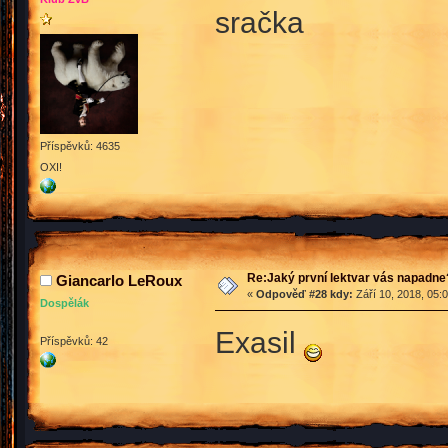
sračka
Příspěvků: 4635
OXI!
Re:Jaký první lektvar vás napadne
Giancarlo LeRoux
«
Odpověď #28 kdy:
Září 10, 2018, 05:
Dospělák
Exasil
Příspěvků: 42