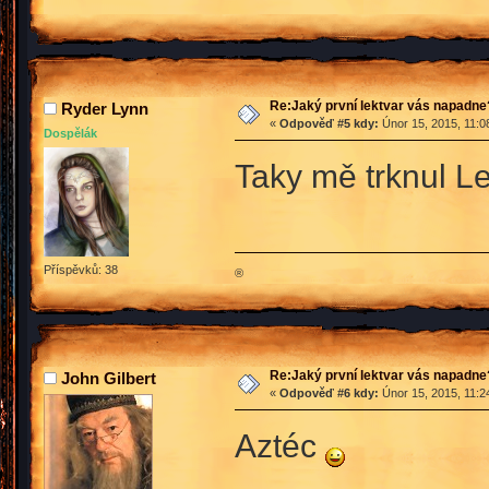
Re:Jaký první lektvar vás napadne
Ryder Lynn
«
Odpověď #5 kdy:
Únor 15, 2015, 11:0
Dospělák
Taky mě trknul L
Příspěvků: 38
®
Re:Jaký první lektvar vás napadne
John Gilbert
«
Odpověď #6 kdy:
Únor 15, 2015, 11:2
Aztéc