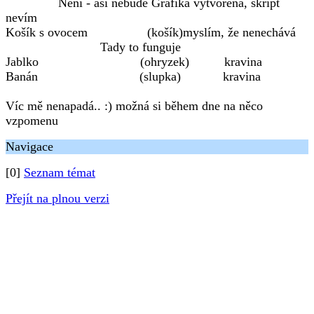
Není - asi nebude Grafika vytvořena, skript
nevím
Košík s ovocem (košík)myslím, že nenechává
Tady to funguje
Jablko (ohryzek) kravina
Banán (slupka) kravina
Víc mě nenapadá.. :) možná si během dne na něco
vzpomenu
Navigace
[0]
Seznam témat
Přejít na plnou verzi