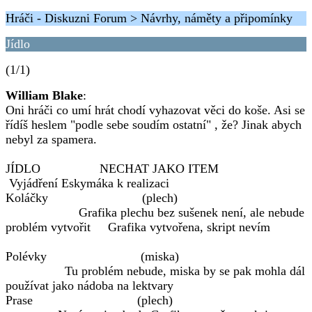
Hráči - Diskuzni Forum > Návrhy, náměty a připomínky
Jídlo
(1/1)
William Blake
:
Oni hráči co umí hrát chodí vyhazovat věci do koše. Asi se
řídíš heslem "podle sebe soudím ostatní" , že? Jinak abych
nebyl za spamera.
JÍDLO NECHAT JAKO ITEM
Vyjádření Eskymáka k realizaci
Koláčky (plech)
Grafika plechu bez sušenek není, ale nebude
problém vytvořit Grafika vytvořena, skript nevím
Polévky (miska)
Tu problém nebude, miska by se pak mohla dál
používat jako nádoba na lektvary
Prase (plech)