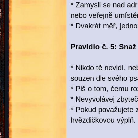
* Zamysli se nad ad
nebo veřejně umístě
* Dvakrát měř, jedno
Pravidlo č. 5: Snaž
* Nikdo tě nevidí, 
souzen dle svého psa
* Piš o tom, čemu ro
* Nevyvolávej zbyte
* Pokud považujete 
hvězdičkovou výplň.