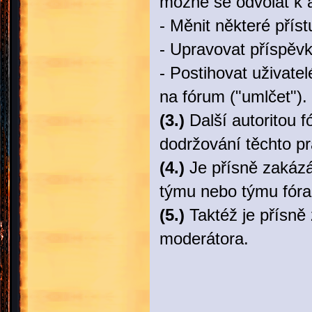
možné se odvolat k a
- Měnit některé příst
- Upravovat příspěv
- Postihovat uživatel
na fórum ("umlčet").
(3.)
Další autoritou f
dodržování těchto pr
(4.)
Je přísně zakázá
týmu nebo týmu fóra 
(5.)
Taktéž je přísně
moderátora.