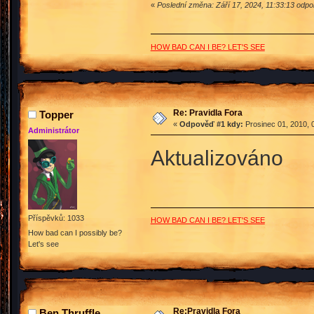
«
Poslední změna: Září 17, 2024, 11:33:13 odpo
HOW BAD CAN I BE? LET'S SEE
Re: Pravidla Fora
Topper
«
Odpověď #1 kdy:
Prosinec 01, 2010, 
Administrátor
Aktualizováno
Příspěvků: 1033
HOW BAD CAN I BE? LET'S SEE
How bad can I possibly be?
Let's see
Re:Pravidla Fora
Ben Thruffle