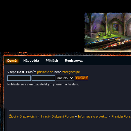
Domů
Nápověda
Přihlásit
Registrovat
Vítejte
Host
. Prosím
přihlašte se
nebo
zaregistrujte
.
Přihlašte se svým uživatelským jménem a heslem.
Život v Bradavicích
»
Hráči - Diskuzni Forum
»
Informace o projektu
»
Pravidla Fora