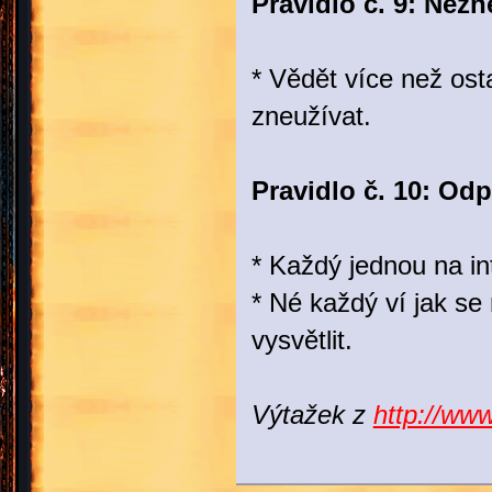
Pravidlo č. 9: Nezn
* Vědět více než ost
zneužívat.
Pravidlo č. 10: Od
* Každý jednou na in
* Né každý ví jak se
vysvětlit.
Výtažek z
http://www