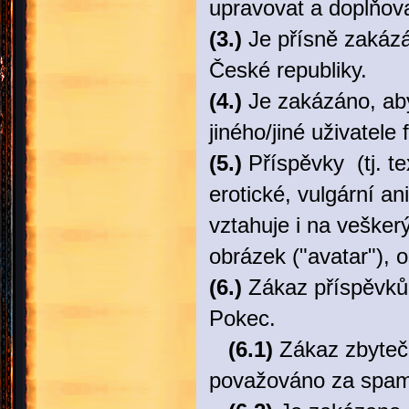
upravovat a doplňov
(3.)
Je přísně zakázá
České republiky.
(4.)
Je zakázáno, aby 
jiného/jiné uživatele 
(5.)
Příspěvky (tj. te
erotické, vulgární an
vztahuje i na vešker
obrázek ("avatar"), o
(6.)
Zákaz příspěvků
Pokec.
(6.1)
Zákaz zbytečn
považováno za spam; 