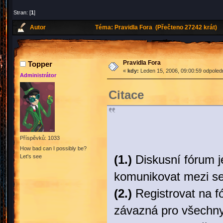
Stran: [
1
]
Autor
Téma: Pravidla Fora (Přečteno 27242 krát)
Pravidla Fora
Topper
«
kdy:
Leden 15, 2006, 09:00:59 odpoled
Administrátor
Citace
Příspěvků: 1033
How bad can I possibly be?
(1.)
Diskusní fórum j
Let's see
komunikovat mezi se
(2.)
Registrovat na fó
závazná pro všechny 