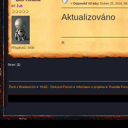
«
Odpověď #2 kdy:
Duben 25, 2016, 08:
RT ŽvB
Aktualizováno
死
Příspěvků: 3430
Stran: [
1
]
Život v Bradavicích
»
Hráči - Diskuzni Forum
»
Informace o projektu
»
Pravidla Fora