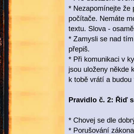
* Nezapomínejte že p
počítače. Nemáte mož
textu. Slova - osaměl
* Zamysli se nad tím
přepiš.
* Při komunikaci v k
jsou uloženy někde k
k tobě vrátí a budou t
Pravidlo č. 2: Řiď 
* Chovej se dle dob
* Porušování zákona 