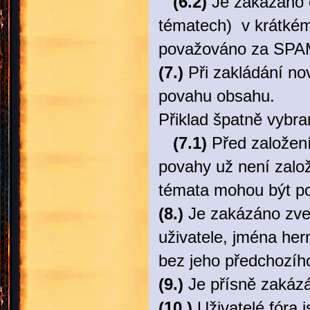
(6.2)
Je zakázano o
tématech) v krátkém
považováno za SPA
(7.)
Při zakládání n
povahu obsahu.
Přiklad špatně vybr
(7.1)
Před založení
povahy už není založ
témata mohou být p
(8.)
Je zakázáno zveř
uživatele, jména her
bez jeho předchozíh
(9.)
Je přísně zakázá
(10.)
Uživatelé fóra j