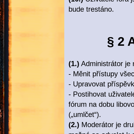
bude trestáno.
§ 2 
(1.)
Administrátor je 
- Měnit přístupy všec
- Upravovat příspěv
- Postihovat uživate
fórum na dobu libovo
(„umlčet“).
(2.)
Moderátor je druh