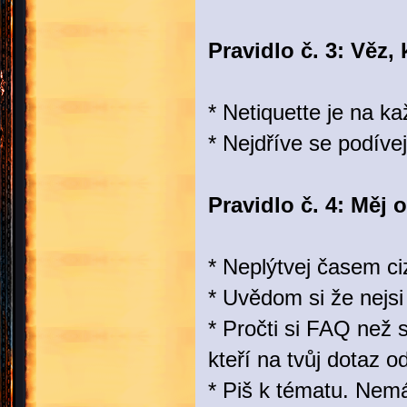
Pravidlo č. 3: Věz,
* Netiquette je na ka
* Nejdříve se podíve
Pravidlo č. 4: Měj 
* Neplýtvej časem ciz
* Uvědom si že nejsi
* Pročti si FAQ než 
kteří na tvůj dotaz o
* Piš k tématu. Nemá