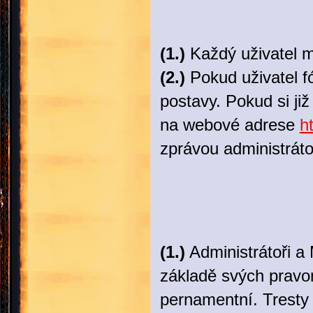
(1.)
Každý uživatel má
(2.)
Pokud uživatel f
postavy. Pokud si ji
na webové adrese
h
zprávou administrátor
(1.)
Administrátoři a 
základě svých pravom
pernamentní. Tresty 