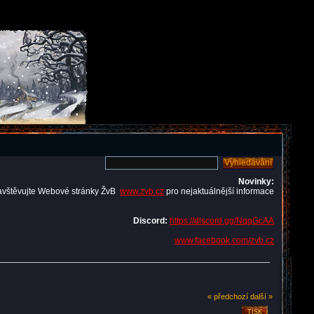
Novinky:
avštěvujte Webové stránky ŽvB
www.zvb.cz
pro nejaktuálnější informace
Discord:
https://discord.gg/NqqGcAA
www.facebook.com/zvb.cz
« předchozí
další »
TISK