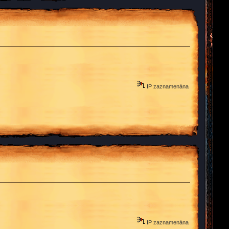
IP zaznamenána
IP zaznamenána