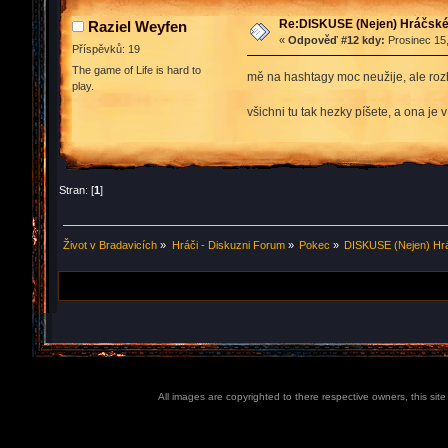
Re:DISKUSE (Nejen) Hráčské 
Raziel Weyfen
«
Odpověď #12 kdy:
Prosinec 15,
Příspěvků: 19
The game of Life is hard to
mě na hashtagy moc neužije, ale rozh
play.
všichni tu tak hezky píšete, a ona je 
Stran: [
1
]
Život v Bradavicích
»
Hráči - Diskuzni Forum
»
Pokec
»
DISKUSE (Nejen) Hrá
All images are copyrighted to there respective owners, this sit