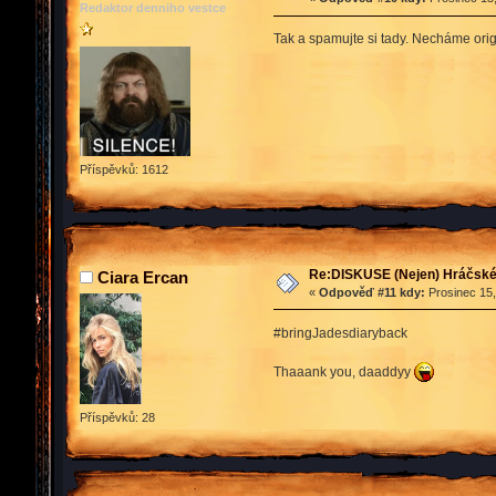
Redaktor denniho vestce
Tak a spamujte si tady. Necháme orig
Příspěvků: 1612
Re:DISKUSE (Nejen) Hráčské 
Ciara Ercan
«
Odpověď #11 kdy:
Prosinec 15,
#bringJadesdiaryback
Thaaank you, daaddyy
Příspěvků: 28