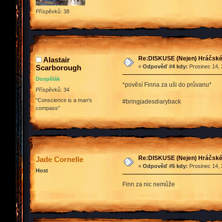
Příspěvků: 38
Re:DISKUSE (Nejen) Hráčské 
Alastair
Scarborough
«
Odpověď #4 kdy:
Prosinec 14, 
Dospělák
*pověsí Finna za uši do průvanu*
Příspěvků: 34
"Conscience is a man's
#bringjadesdiaryback
compass"
Re:DISKUSE (Nejen) Hráčské 
Jade Cornelle
«
Odpověď #5 kdy:
Prosinec 14, 
Host
Finn za nic nemůže