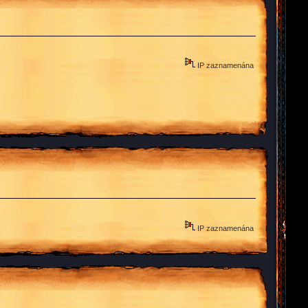
IP zaznamenána
IP zaznamenána