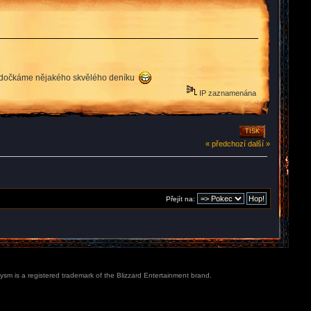
e brzy dočkáme nějakého skvělého deníku
IP zaznamenána
TISK
« předchozí
další »
Přejít na:
lysm is a registered trademark of the Blizzard Entertainment brand.