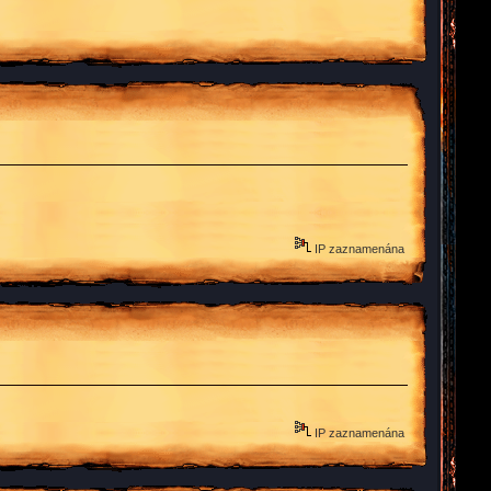
IP zaznamenána
IP zaznamenána