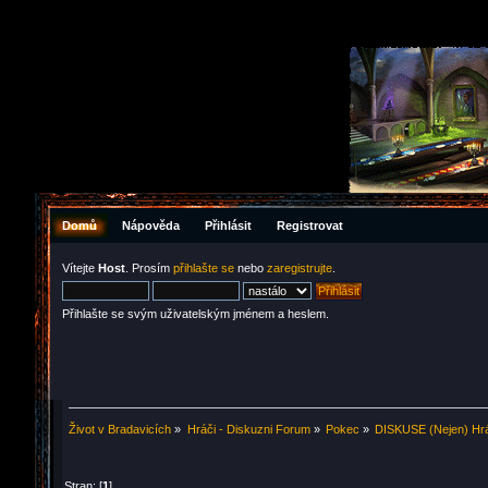
Domů
Nápověda
Přihlásit
Registrovat
Vítejte
Host
. Prosím
přihlašte se
nebo
zaregistrujte
.
Přihlašte se svým uživatelským jménem a heslem.
Život v Bradavicích
»
Hráči - Diskuzni Forum
»
Pokec
»
DISKUSE (Nejen) Hrá
Stran: [
1
]