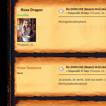
Re:DISKUSE (Nejen) Hráčské 
Rose Dragon
«
Odpověď #6 kdy:
Prosinec 14, 
Dospělák
#bringjadesdiaryback
Příspěvků: 31
Re:DISKUSE (Nejen) Hráčské 
Rose Seamore
«
Odpověď #7 kdy:
Prosinec 14, 
Host
Je pravda, že deník Jade byl jeden z 
#bringJadesdiaryback