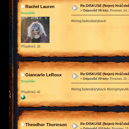
Re:DISKUSE (Nejen) Hráčské 
Rachel Lauren
«
Odpověď #8 kdy:
Prosinec 14, 
Dospělák
#bringJadesdiaryback
Příspěvků: 26
Re:DISKUSE (Nejen) Hráčské 
Giancarlo LeRoux
«
Odpověď #9 kdy:
Prosinec 15, 
Dospělák
#bringJadesdiaryback #bringmyevil
Příspěvků: 42
Re:DISKUSE (Nejen) Hráčské 
Theodhor Thorinson
«
Odpověď #10 kdy:
Prosinec 15,