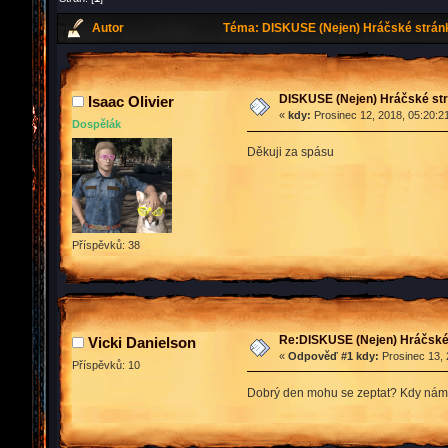
Autor
Téma: DISKUSE (Nejen) Hráčské stránky
DISKUSE (Nejen) Hráčské strá
Isaac Olivier
«
kdy:
Prosinec 12, 2018, 05:20:2
Dospělák
Děkuji za spásu
Příspěvků: 38
Re:DISKUSE (Nejen) Hráčské 
Vicki Danielson
«
Odpověď #1 kdy:
Prosinec 13, 
Příspěvků: 10
Dobrý den mohu se zeptat? Kdy nám 