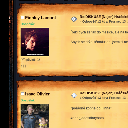
Re:DISKUSE (Nejen) Hráčské 
Finnley Lamont
«
Odpověď #2 kdy:
Prosinec 13, 
Dospělák
Řekl bych že tak do měsíce, ale na to
Abych se držel tématu: ani jsem si n
Příspěvků: 22
ᚠᛁᚾ
Re:DISKUSE (Nejen) Hráčské 
Isaac Olivier
«
Odpověď #3 kdy:
Prosinec 13, 
Dospělák
*pořádně kopne do Finna*
#bringjadesdiaryback