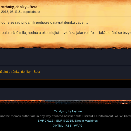
stránky, deníky - Beta
 2018, 06:11:31 odpoledne »
odně se rád přidám k podpoře o návrat deníku Jade.....
v realu určitě milá, hodná a okouzlujicí......zkrátka jako ve hře......takže určitě s
čské stránky, deníky - Beta
Catalysm, by Akyhne
e nor the themes author are in any way affiliated or linked with Blizzard Entertainment, WOW: Cata
SMF 2.0.15
|
SMF © 2015
,
Simple Machines
XHTML
RSS
WAP2