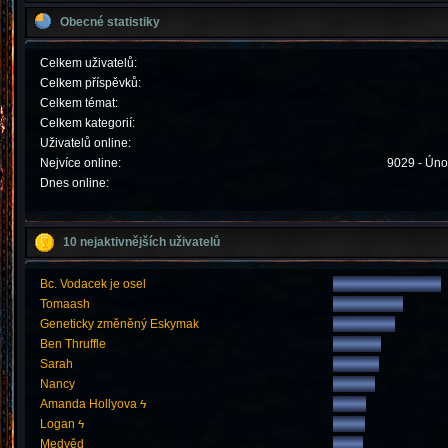
Obecné statistiky
Celkem uživatelů:
Celkem příspěvků:
Celkem témat:
Celkem kategorií:
Uživatelů online:
Nejvíce online:
9029 - Úno
Dnes online:
10 nejaktivnějších uživatelů
Bc. Vodacek je osel
Tomaash
Geneticky změněný Eskymak
Ben Thruffle
Sarah
Nancy
Amanda Hollyova ϟ
Logan ϟ
Medvěd