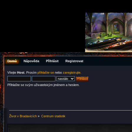
Domů
Nápověda
Přihlásit
Registrovat
Vítejte
Host
. Prosím
přihlašte se
nebo
zaregistrujte
.
Přihlašte se svým uživatelským jménem a heslem.
Život v Bradavicích
»
Centrum statistik