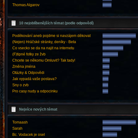
Thomas Algarov
10 nejoblíbenějších témat (podle odpovědí)
Poděkování aneb pojdme si navzájem děkovat
(Nejen) Hráčské stránky, deníky - Beta
Co vsecko se da na najit na internetu
(F)tipné fotky ze žvb
Chcete se někomu Omluvit? Tak tady!
Změna jména
Otázky & Odpovědi
Jak vypadá vaše postava?
Sny o zvb
Pro casy nudy a odpocinku
Nejvíce nových témat
Tomaash
Sarah
Bc. Vodacek je osel