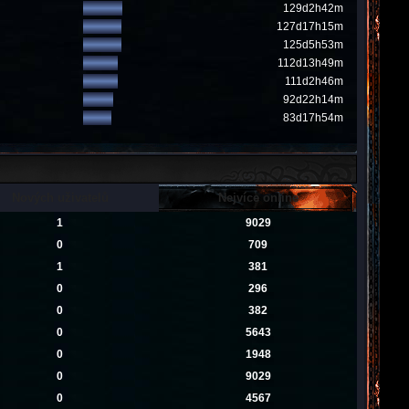
129d2h42m
127d17h15m
125d5h53m
112d13h49m
111d2h46m
92d22h14m
83d17h54m
Nových uživatelů
Nejvíce online
1
9029
0
709
1
381
0
296
0
382
0
5643
0
1948
0
9029
0
4567