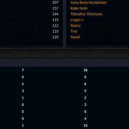
207
Azria Berry-Huotarinen
157
Katie Nolin
144
Theodhor Thorinson
115
Logan ϟ
112
Nancy
110
Trixi
110
Sarah
Nových témat
Nových příspěvků
7
36
0
0
2
6
3
5
1
2
0
3
0
6
0
4
1
10