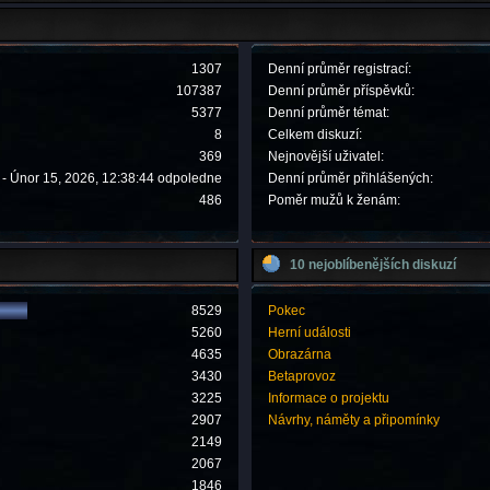
1307
Denní průměr registrací:
107387
Denní průměr příspěvků:
5377
Denní průměr témat:
8
Celkem diskuzí:
369
Nejnovější uživatel:
- Únor 15, 2026, 12:38:44 odpoledne
Denní průměr přihlášených:
486
Poměr mužů k ženám:
10 nejoblíbenějších diskuzí
8529
Pokec
5260
Herní události
4635
Obrazárna
3430
Betaprovoz
3225
Informace o projektu
2907
Návrhy, náměty a připomínky
2149
2067
1846