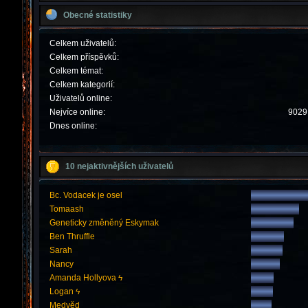
Obecné statistiky
Celkem uživatelů:
Celkem příspěvků:
Celkem témat:
Celkem kategorií:
Uživatelů online:
Nejvíce online:
9029 
Dnes online:
10 nejaktivnějších uživatelů
Bc. Vodacek je osel
Tomaash
Geneticky změněný Eskymak
Ben Thruffle
Sarah
Nancy
Amanda Hollyova ϟ
Logan ϟ
Medvěd