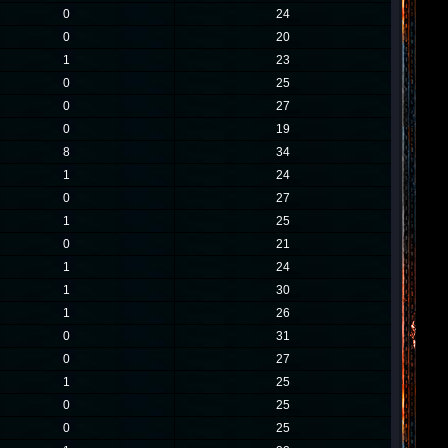
0
24
0
20
1
23
0
25
0
27
0
19
8
34
1
24
0
27
1
25
0
21
1
24
1
30
1
26
0
31
0
27
1
25
0
25
0
25