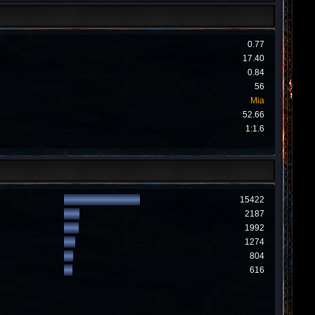
0.77
17.40
0.84
56
Mia
52.66
1:1.6
15422
2187
1992
1274
804
616