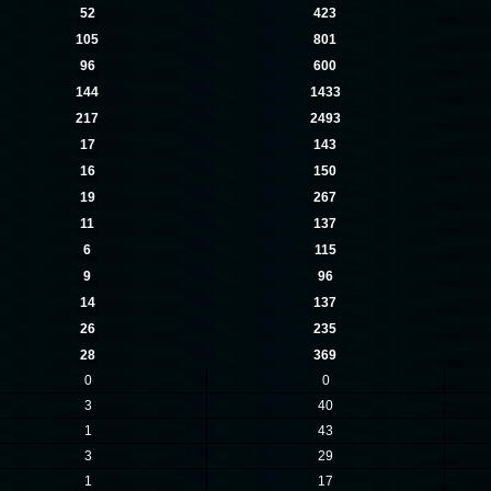
52
423
105
801
96
600
144
1433
217
2493
17
143
16
150
19
267
11
137
6
115
9
96
14
137
26
235
28
369
0
0
3
40
1
43
3
29
1
17