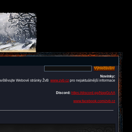
Novinky:
avštěvujte Webové stránky ŽvB
www.zvb.cz
pro nejaktuálnější informace
Discord:
https://discord.gg/NqqGcAA
www.facebook.com/zvb.cz