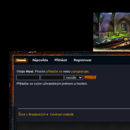
Domů
Nápověda
Přihlásit
Registrovat
Vítejte
Host
. Prosím
přihlašte se
nebo
zaregistrujte
.
Přihlašte se svým uživatelským jménem a heslem.
Život v Bradavicích
»
Centrum statistik