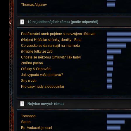
Thomas Algarov
10 nejoblíbenějších témat (podle odpovědí)
Poděkování aneb pojdme si navzájem děkovat
(Nejen) Hráčské stránky, deníky - Beta
Co vsecko se da na najit na internetu
(F)tipné fotky ze žvb
Chcete se někomu Omluvit? Tak tady!
Změna jména
Otázky & Odpovědi
Jak vypadá vaše postava?
Sny o zvb
Pro casy nudy a odpocinku
Nejvíce nových témat
Tomaash
Sarah
Bc. Vodacek je osel