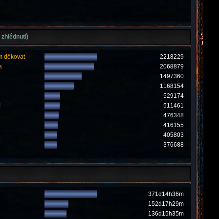
 zhlédnutí)
m děkovat
2218229
a
2068879
1497360
1168154
529174
!
511461
476348
416155
405803
376688
371d14h36m
152d17h29m
136d15h35m