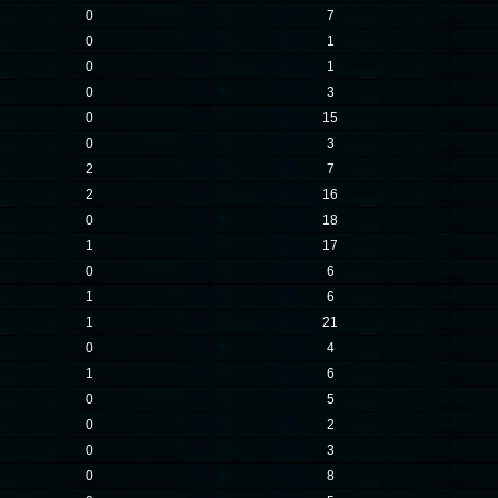
0
7
0
1
0
1
0
3
0
15
0
3
2
7
2
16
0
18
1
17
0
6
1
6
1
21
0
4
1
6
0
5
0
2
0
3
0
8