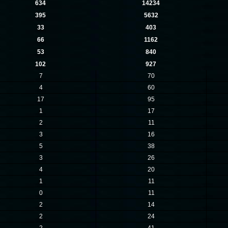
634
14234
395
5632
33
403
66
1162
53
840
102
927
7
70
4
60
17
95
1
17
2
11
3
16
5
38
3
26
4
20
1
11
0
11
2
14
2
24