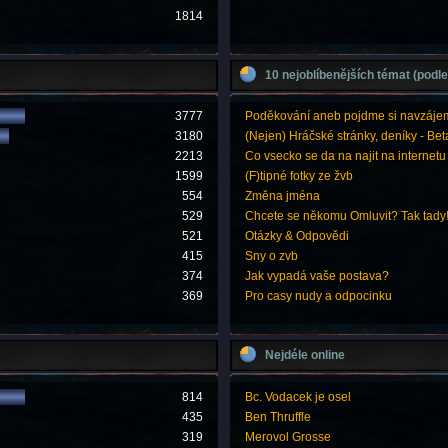
1814
10 nejoblíbenějších témat (podle
3777
Poděkování aneb pojdme si navzáje
3180
(Nejen) Hráčské stránky, deníky - Bet
2213
Co vsecko se da na najit na internetu
1599
(F)tipné fotky ze žvb
554
Změna jména
529
Chcete se někomu Omluvit? Tak tady
521
Otázky & Odpovědi
415
Sny o zvb
374
Jak vypadá vaše postava?
369
Pro casy nudy a odpocinku
Nejdéle online
814
Bc. Vodacek je osel
435
Ben Thruffle
319
Merovol Grosse