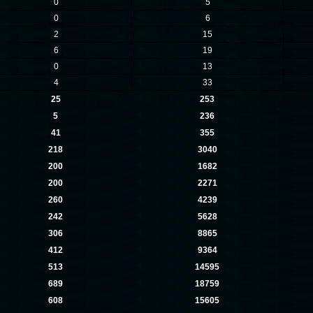
0
5
0
6
2
15
6
19
0
13
4
33
25
253
5
236
41
355
218
3040
200
1682
200
2271
260
4239
242
5628
306
8865
412
9364
513
14595
689
18759
608
15605