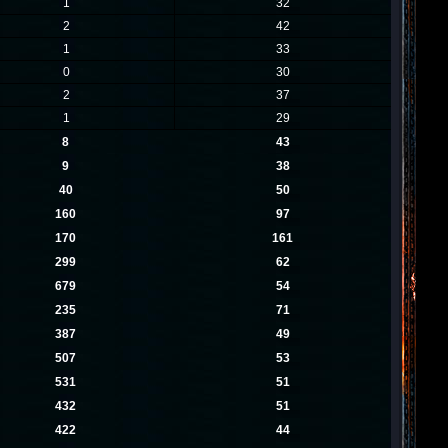
1
32
2
42
1
33
0
30
2
37
1
29
8
43
9
38
40
50
160
97
170
161
299
62
679
54
235
71
387
49
507
53
531
51
432
51
422
44