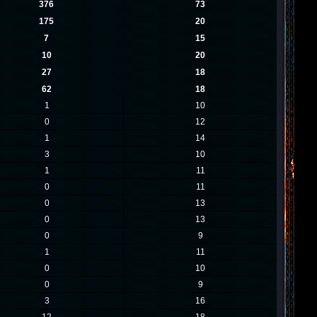
376
73
175
20
7
15
10
20
27
18
62
18
1
10
0
12
1
14
3
10
1
11
0
11
0
13
0
13
0
9
1
11
0
10
0
9
3
16