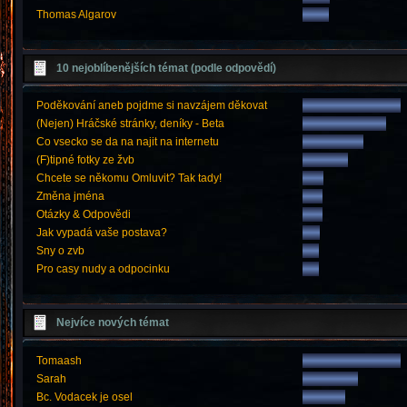
Thomas Algarov
10 nejoblíbenějších témat (podle odpovědí)
Poděkování aneb pojdme si navzájem děkovat
(Nejen) Hráčské stránky, deníky - Beta
Co vsecko se da na najit na internetu
(F)tipné fotky ze žvb
Chcete se někomu Omluvit? Tak tady!
Změna jména
Otázky & Odpovědi
Jak vypadá vaše postava?
Sny o zvb
Pro casy nudy a odpocinku
Nejvíce nových témat
Tomaash
Sarah
Bc. Vodacek je osel