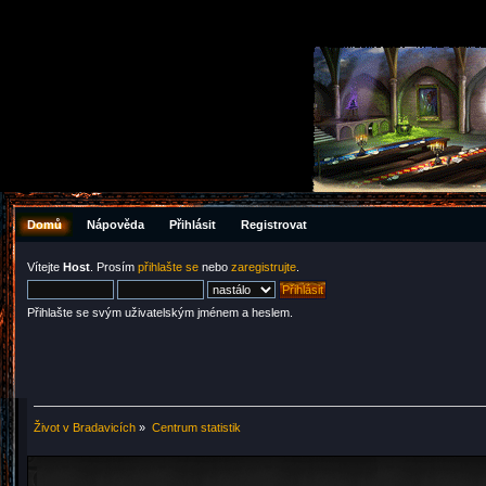
Domů
Nápověda
Přihlásit
Registrovat
Vítejte
Host
. Prosím
přihlašte se
nebo
zaregistrujte
.
Přihlašte se svým uživatelským jménem a heslem.
Život v Bradavicích
»
Centrum statistik