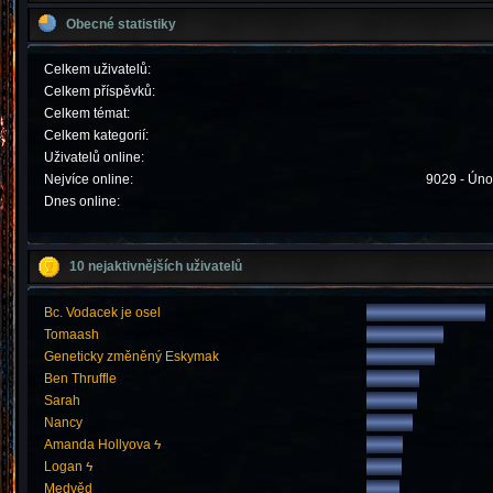
Obecné statistiky
Celkem uživatelů:
Celkem příspěvků:
Celkem témat:
Celkem kategorií:
Uživatelů online:
Nejvíce online:
9029 - Úno
Dnes online:
10 nejaktivnějších uživatelů
Bc. Vodacek je osel
Tomaash
Geneticky změněný Eskymak
Ben Thruffle
Sarah
Nancy
Amanda Hollyova ϟ
Logan ϟ
Medvěd