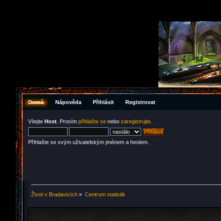
Domů
Nápověda
Přihlásit
Registrovat
Vítejte
Host
. Prosím
přihlašte se
nebo
zaregistrujte
.
Přihlašte se svým uživatelským jménem a heslem.
Život v Bradavicích
»
Centrum statistik