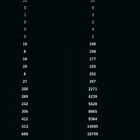
22
22
0
0
1
3
0
2
0
4
0
2
16
106
8
108
16
177
20
155
8
202
27
297
200
2271
260
4239
242
5628
306
8865
412
9364
513
14595
689
18759