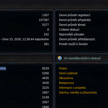
1307
Denní průměr registrací:
107387
Denní průměr příspěvků:
5377
Denní průměr témat:
8
Celkem diskuzí:
242
Nejnovější uživatel:
- Únor 15, 2026, 12:38:44 odpoledne
Denní průměr přihlášených:
281
Poměr mužů k ženám:
10 nejoblíbenějších diskuzí
8529
Pokec
5260
Herní události
4635
Obrazárna
3430
Betaprovoz
3225
Informace o projektu
2907
Návrhy, náměty a připomínky
2149
2067
1846