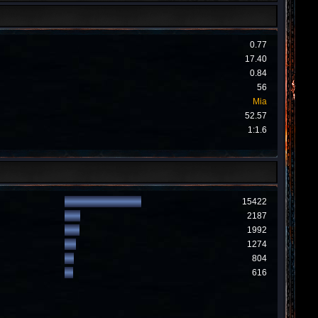
0.77
17.40
0.84
56
Mia
52.57
1:1.6
15422
2187
1992
1274
804
616