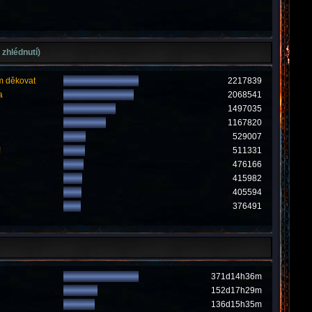
 zhlédnutí)
m děkovat
2217839
a
2068541
1497035
1167820
529007
!
511331
476166
415982
405594
376491
371d14h36m
152d17h29m
136d15h35m