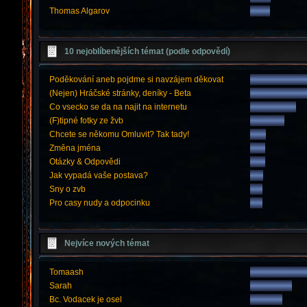
Thomas Algarov
10 nejoblíbenějších témat (podle odpovědí)
Poděkování aneb pojdme si navzájem děkovat
(Nejen) Hráčské stránky, deníky - Beta
Co vsecko se da na najit na internetu
(F)tipné fotky ze žvb
Chcete se někomu Omluvit? Tak tady!
Změna jména
Otázky & Odpovědi
Jak vypadá vaše postava?
Sny o zvb
Pro casy nudy a odpocinku
Nejvíce nových témat
Tomaash
Sarah
Bc. Vodacek je osel