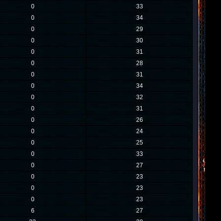
0
33
0
34
0
29
0
30
0
31
0
28
0
31
0
34
0
32
0
31
0
26
0
24
0
25
0
33
0
27
0
23
0
23
0
23
6
27