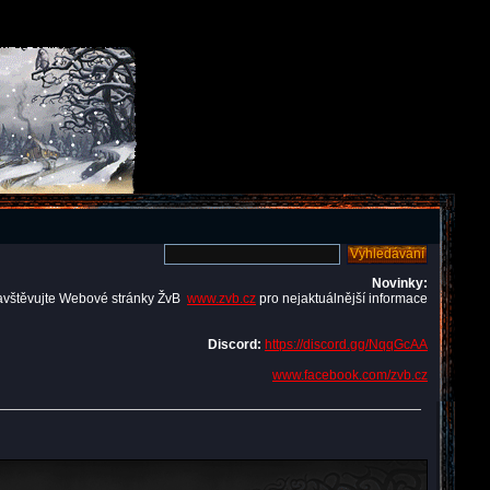
Novinky:
avštěvujte Webové stránky ŽvB
www.zvb.cz
pro nejaktuálnější informace
Discord:
https://discord.gg/NqqGcAA
www.facebook.com/zvb.cz