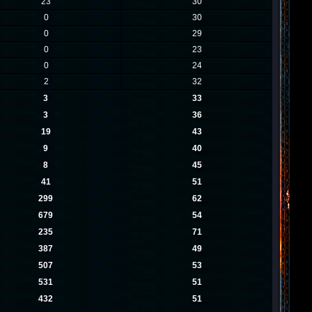
23
30
0
30
0
29
0
23
0
24
2
32
3
33
3
36
19
43
9
40
8
45
41
51
299
62
679
54
235
71
387
49
507
53
531
51
432
51