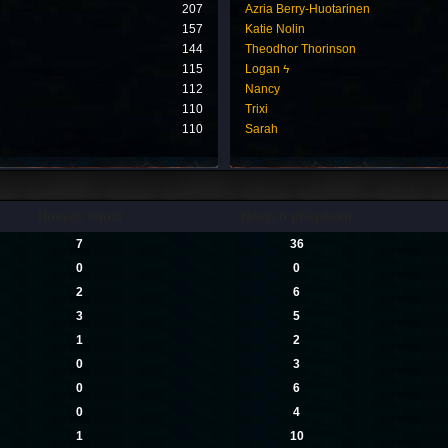
207
Azria Berry-Huotarinen
157
Katie Nolin
144
Theodhor Thorinson
115
Logan ϟ
112
Nancy
110
Trixi
110
Sarah
Nových témat
Nových příspěvků
7
36
0
0
2
6
3
5
1
2
0
3
0
6
0
4
1
10