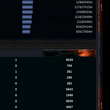
129d2h42m
127d17h15m
125d5h53m
112d13h49m
111d2h46m
92d22h14m
83d17h54m
Nových uživatelů
Nejvíce online
1
9029
0
709
1
381
0
296
0
382
0
5643
0
1948
0
9029
0
4567