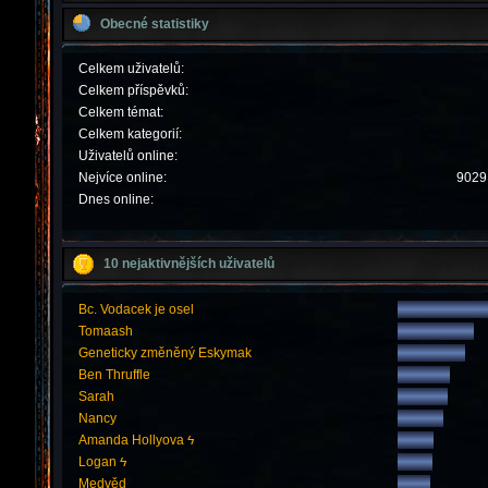
Obecné statistiky
Celkem uživatelů:
Celkem příspěvků:
Celkem témat:
Celkem kategorií:
Uživatelů online:
Nejvíce online:
9029 
Dnes online:
10 nejaktivnějších uživatelů
Bc. Vodacek je osel
Tomaash
Geneticky změněný Eskymak
Ben Thruffle
Sarah
Nancy
Amanda Hollyova ϟ
Logan ϟ
Medvěd