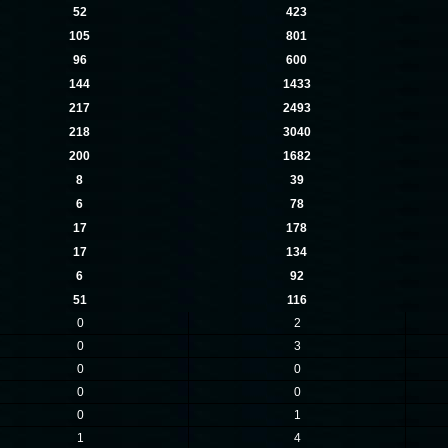
52
423
105
801
96
600
144
1433
217
2493
218
3040
200
1682
8
39
6
78
17
178
17
134
6
92
51
116
0
2
0
3
0
0
0
0
0
1
1
4