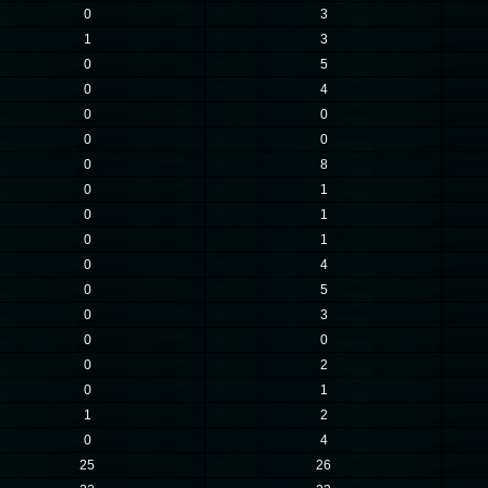
0
3
1
3
0
5
0
4
0
0
0
0
0
8
0
1
0
1
0
1
0
4
0
5
0
3
0
0
0
2
0
1
1
2
0
4
25
26