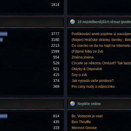
1814
10 nejoblíbenějších témat (podle
3777
Poděkování aneb pojdme si navzáje
3180
(Nejen) Hráčské stránky, deníky - Bet
2213
Co vsecko se da na najit na internetu
1599
(F)tipné fotky ze žvb
554
Změna jména
529
Chcete se někomu Omluvit? Tak tady
521
Otázky & Odpovědi
415
Sny o zvb
374
Jak vypadá vaše postava?
369
Pro casy nudy a odpocinku
Nejdéle online
814
Bc. Vodacek je osel
435
Ben Thruffle
319
Merovol Grosse