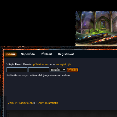
Domů
Nápověda
Přihlásit
Registrovat
Vítejte
Host
. Prosím
přihlašte se
nebo
zaregistrujte
.
Přihlašte se svým uživatelským jménem a heslem.
Život v Bradavicích
»
Centrum statistik