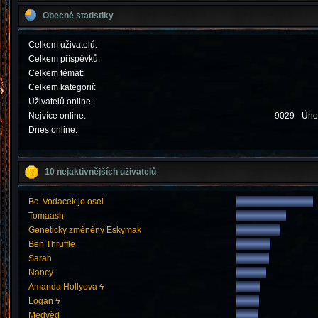
Obecné statistiky
Celkem uživatelů:
Celkem příspěvků:
Celkem témat:
Celkem kategorií:
Uživatelů online:
Nejvíce online:
9029 - Úno
Dnes online:
10 nejaktivnějších uživatelů
Bc. Vodacek je osel
Tomaash
Geneticky změněný Eskymak
Ben Thruffle
Sarah
Nancy
Amanda Hollyova ϟ
Logan ϟ
Medvěd