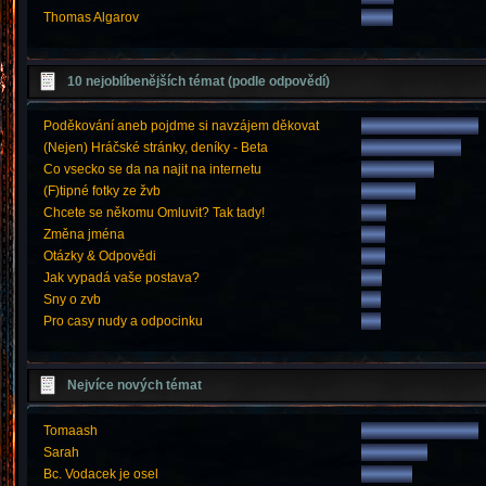
Thomas Algarov
10 nejoblíbenějších témat (podle odpovědí)
Poděkování aneb pojdme si navzájem děkovat
(Nejen) Hráčské stránky, deníky - Beta
Co vsecko se da na najit na internetu
(F)tipné fotky ze žvb
Chcete se někomu Omluvit? Tak tady!
Změna jména
Otázky & Odpovědi
Jak vypadá vaše postava?
Sny o zvb
Pro casy nudy a odpocinku
Nejvíce nových témat
Tomaash
Sarah
Bc. Vodacek je osel