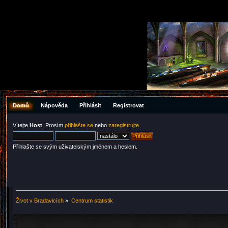
Domů
Nápověda
Přihlásit
Registrovat
Vítejte
Host
. Prosím
přihlašte se
nebo
zaregistrujte
.
Přihlašte se svým uživatelským jménem a heslem.
Život v Bradavicích
»
Centrum statistik