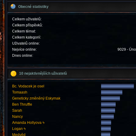
Obecné statistiky
Celkem uživatelů:
Celkem příspěvků:
Celkem témat:
Celkem kategorií:
Uživatelů online:
Nejvíce online:
9029 - Úno
Dnes online:
10 nejaktivnějších uživatelů
Bc. Vodacek je osel
Tomaash
Geneticky změněný Eskymak
Ben Thruffle
Sarah
Nancy
Amanda Hollyova ϟ
Logan ϟ
Medvěd