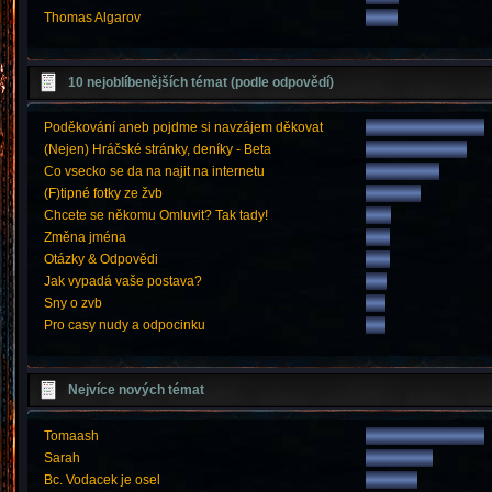
Thomas Algarov
10 nejoblíbenějších témat (podle odpovědí)
Poděkování aneb pojdme si navzájem děkovat
(Nejen) Hráčské stránky, deníky - Beta
Co vsecko se da na najit na internetu
(F)tipné fotky ze žvb
Chcete se někomu Omluvit? Tak tady!
Změna jména
Otázky & Odpovědi
Jak vypadá vaše postava?
Sny o zvb
Pro casy nudy a odpocinku
Nejvíce nových témat
Tomaash
Sarah
Bc. Vodacek je osel