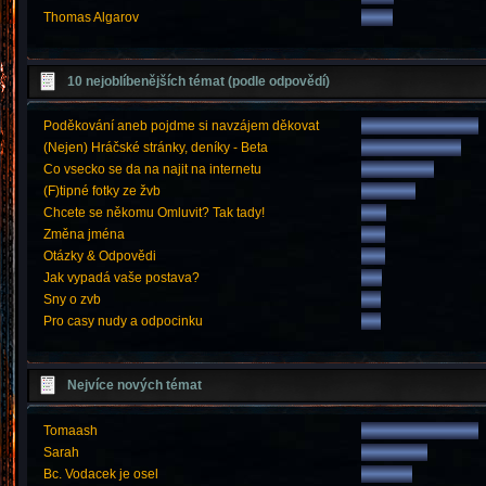
Thomas Algarov
10 nejoblíbenějších témat (podle odpovědí)
Poděkování aneb pojdme si navzájem děkovat
(Nejen) Hráčské stránky, deníky - Beta
Co vsecko se da na najit na internetu
(F)tipné fotky ze žvb
Chcete se někomu Omluvit? Tak tady!
Změna jména
Otázky & Odpovědi
Jak vypadá vaše postava?
Sny o zvb
Pro casy nudy a odpocinku
Nejvíce nových témat
Tomaash
Sarah
Bc. Vodacek je osel