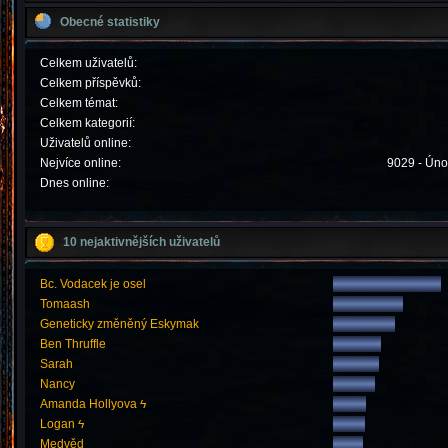
Obecné statistiky
Celkem uživatelů:
Celkem příspěvků:
Celkem témat:
Celkem kategorií:
Uživatelů online:
Nejvíce online:
9029 - Úno
Dnes online:
10 nejaktivnějších uživatelů
Bc. Vodacek je osel
Tomaash
Geneticky změněný Eskymak
Ben Thruffle
Sarah
Nancy
Amanda Hollyova ϟ
Logan ϟ
Medvěd