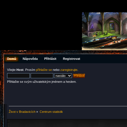
Domů
Nápověda
Přihlásit
Registrovat
Vítejte
Host
. Prosím
přihlašte se
nebo
zaregistrujte
.
Přihlašte se svým uživatelským jménem a heslem.
Život v Bradavicích
»
Centrum statistik