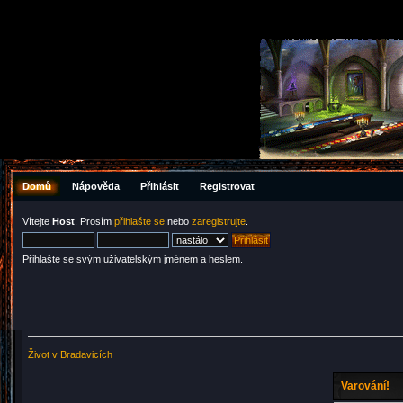
Domů
Nápověda
Přihlásit
Registrovat
Vítejte
Host
. Prosím
přihlašte se
nebo
zaregistrujte
.
Přihlašte se svým uživatelským jménem a heslem.
Život v Bradavicích
Varování!