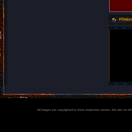
Přihlási
All images are copyrighted to there respective owners, this site nor t