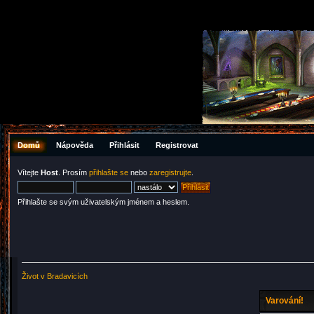
Domů
Nápověda
Přihlásit
Registrovat
Vítejte
Host
. Prosím
přihlašte se
nebo
zaregistrujte
.
Přihlašte se svým uživatelským jménem a heslem.
Život v Bradavicích
Varování!