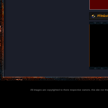
Přihlási
All images are copyrighted to there respective owners, this site nor t