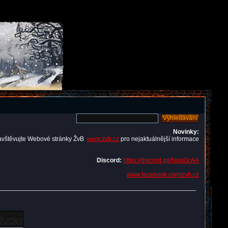
Novinky:
avštěvujte Webové stránky ŽvB
www.zvb.cz
pro nejaktuálnější informace
Discord:
https://discord.gg/NqqGcAA
www.facebook.com/zvb.cz