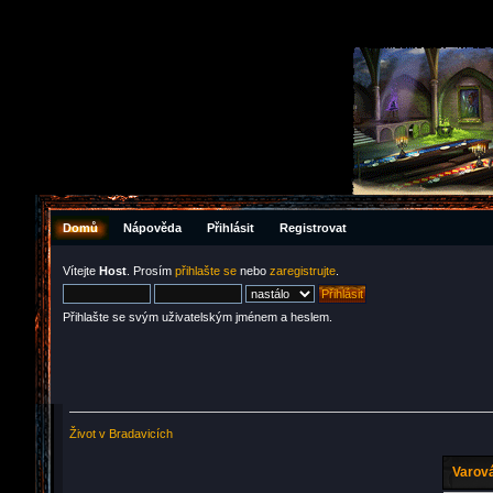
Domů
Nápověda
Přihlásit
Registrovat
Vítejte
Host
. Prosím
přihlašte se
nebo
zaregistrujte
.
Přihlašte se svým uživatelským jménem a heslem.
Život v Bradavicích
Varová