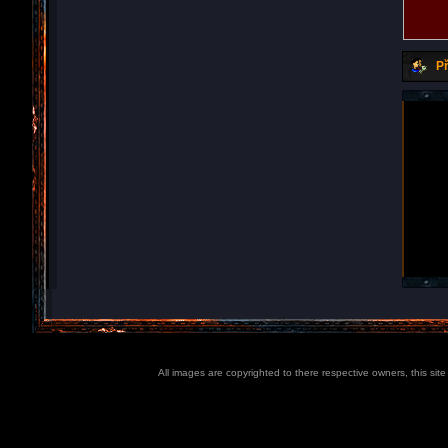
Př
All images are copyrighted to there respective owners, this sit