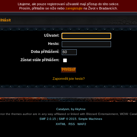
Litujeme, ale pouze registrovaní uživatelé mají přístup do této sekce.
Prosím, přihlašte se níže nebo
zaregistujte
na Život v Bradavicích.
ihlásit
Uživatel:
Heslo:
Doba přihlášení:
Zůstat stále přihlášen:
Zapomněli jste heslo?
Catalysm, by Akyhne
e nor the themes author are in any way affiliated or linked with Blizzard Entertainment, WOW: Cata
SMF 2.0.15
|
SMF © 2015
,
Simple Machines
XHTML
RSS
WAP2