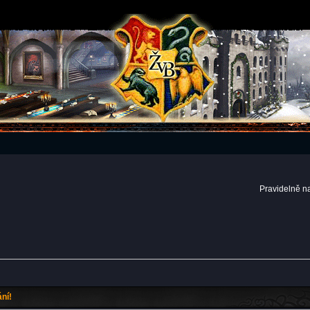
Pravidelně n
ní!