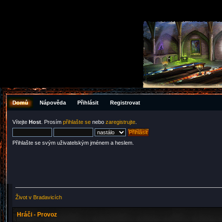
Domů
Nápověda
Přihlásit
Registrovat
Vítejte
Host
. Prosím
přihlašte se
nebo
zaregistrujte
.
Přihlašte se svým uživatelským jménem a heslem.
Život v Bradavicích
Hráči - Provoz