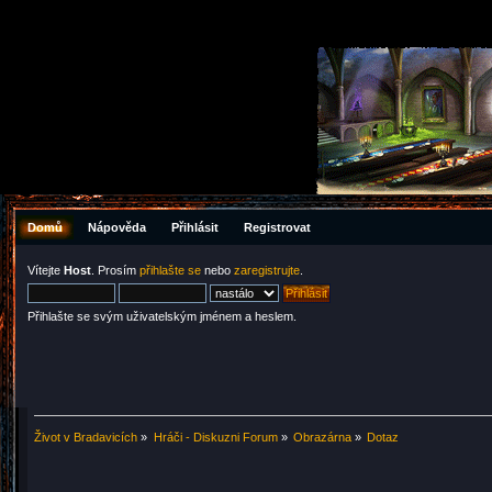
Domů
Nápověda
Přihlásit
Registrovat
Vítejte
Host
. Prosím
přihlašte se
nebo
zaregistrujte
.
Přihlašte se svým uživatelským jménem a heslem.
Život v Bradavicích
»
Hráči - Diskuzni Forum
»
Obrazárna
»
Dotaz