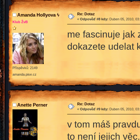
Re: Dotaz
Amanda Hollyova ϟ
«
Odpověď #8 kdy:
Duben 05, 2010, 03:
Klub ŽvB
me fascinuje jak 
dokazete udelat 
Příspěvků: 2149
amanda.pise.cz
Re: Dotaz
Anette Perner
«
Odpověď #9 kdy:
Duben 05, 2010, 03:
v tom máš pravdu 
to není jejich věc