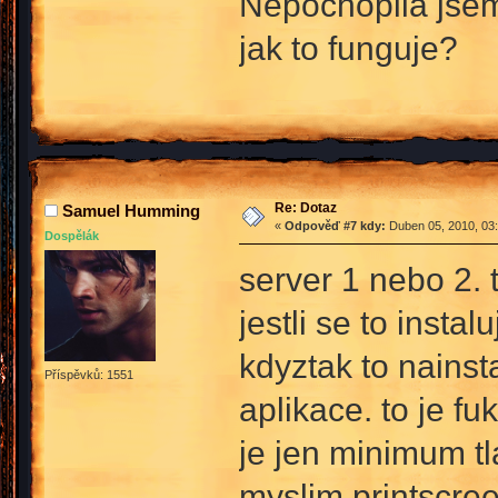
Nepochopila jsem
jak to funguje?
Re: Dotaz
Samuel Humming
«
Odpověď #7 kdy:
Duben 05, 2010, 03:
Dospělák
server 1 nebo 2. 
jestli se to insta
kdyztak to nainst
Příspěvků: 1551
aplikace. to je fu
je jen minimum tl
myslim printscree