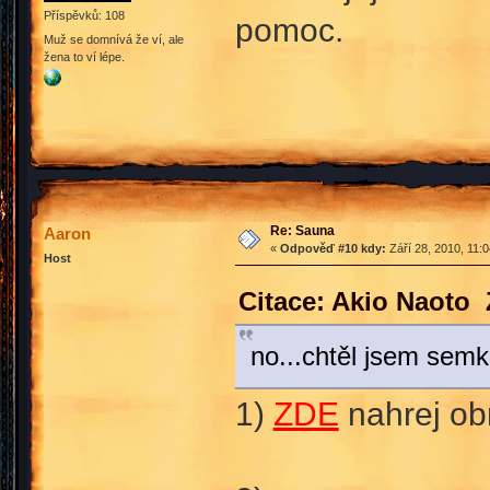
Příspěvků: 108
pomoc.
Muž se domnívá že ví, ale
žena to ví lépe.
Anette
Re: Sauna
Aaron
«
Odpověď #10 kdy:
Září 28, 2010, 11:
Host
Citace: Akio Naoto 
no...chtěl jsem sem
1)
ZDE
nahrej ob