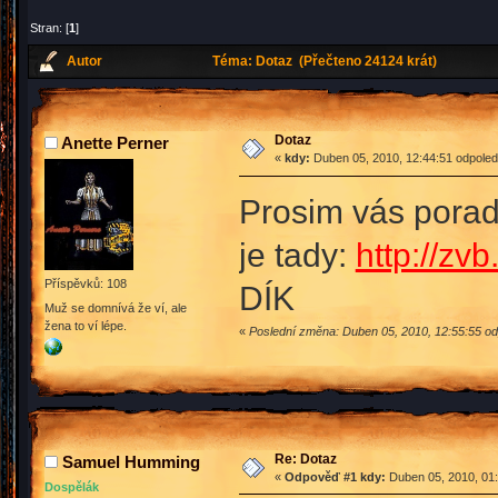
Stran: [
1
]
Autor
Téma: Dotaz (Přečteno 24124 krát)
Dotaz
Anette Perner
«
kdy:
Duben 05, 2010, 12:44:51 odpoled
Prosim vás poraďt
je tady:
http://zv
Příspěvků: 108
DÍK
Muž se domnívá že ví, ale
žena to ví lépe.
«
Poslední změna: Duben 05, 2010, 12:55:55 od
Re: Dotaz
Samuel Humming
«
Odpověď #1 kdy:
Duben 05, 2010, 01:
Dospělák