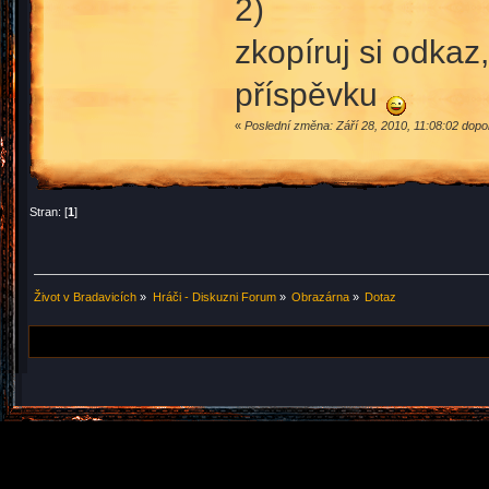
2)
zkopíruj si odkaz
příspěvku
«
Poslední změna: Září 28, 2010, 11:08:02 dop
Stran: [
1
]
Život v Bradavicích
»
Hráči - Diskuzni Forum
»
Obrazárna
»
Dotaz