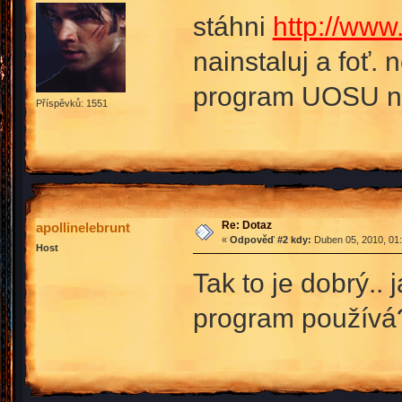
stáhni
http://www
nainstaluj a foť.
program UOSU neb
Příspěvků: 1551
Re: Dotaz
apollinelebrunt
«
Odpověď #2 kdy:
Duben 05, 2010, 01:
Host
Tak to je dobrý.. 
program používá