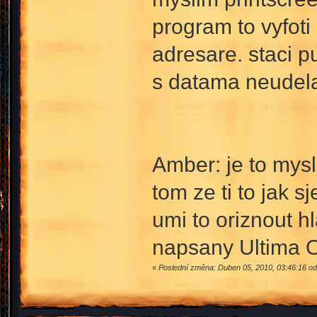
program to vyfot
adresare. staci pu
s datama neude
Amber: je to mysli
tom ze ti to jak 
umi to oriznout h
napsany Ultima 
«
Poslední změna: Duben 05, 2010, 03:46:16 