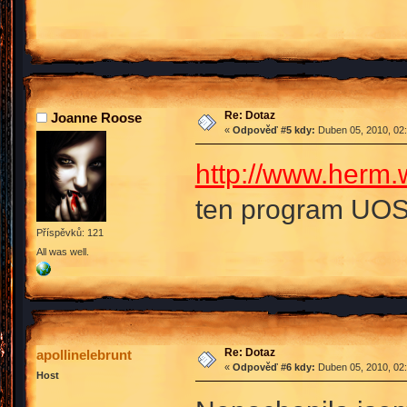
Re: Dotaz
Joanne Roose
«
Odpověď #5 kdy:
Duben 05, 2010, 02:
http://www.herm.
ten program UO
Příspěvků: 121
All was well.
Re: Dotaz
apollinelebrunt
«
Odpověď #6 kdy:
Duben 05, 2010, 02:
Host