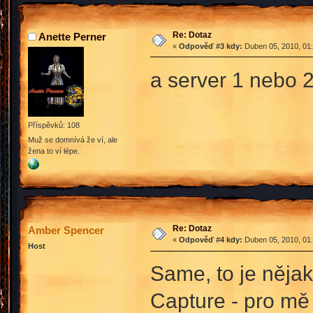
Re: Dotaz
Anette Perner
«
Odpověď #3 kdy:
Duben 05, 2010, 01:
a server 1 nebo 
Příspěvků: 108
Muž se domnívá že ví, ale
žena to ví lépe.
Re: Dotaz
Amber Spencer
«
Odpověď #4 kdy:
Duben 05, 2010, 01:
Host
Same, to je něja
Capture - pro mě 