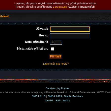
Litujeme, ale pouze registrovaní uživatelé mají přístup do této sekce.
Prosím, přihlašte se níže nebo
zaregistujte
na Život v Bradavicích.
ihlásit
Uživatel:
Heslo:
Doba přihlášení:
Zůstat stále přihlášen:
Zapomněli jste heslo?
Catalysm, by Akyhne
e nor the themes author are in any way affiliated or linked with Blizzard Entertainment, WOW: Cata
SMF 2.0.15
|
SMF © 2015
,
Simple Machines
XHTML
RSS
WAP2