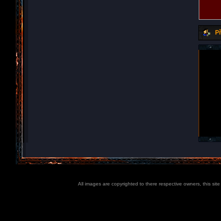
Př
All images are copyrighted to there respective owners, this sit