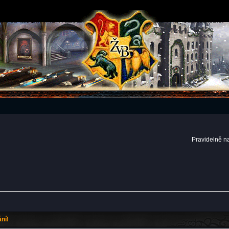
Pravidelně n
ní!