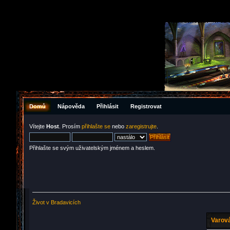
Domů
Nápověda
Přihlásit
Registrovat
Vítejte
Host
. Prosím
přihlašte se
nebo
zaregistrujte
.
Přihlašte se svým uživatelským jménem a heslem.
Život v Bradavicích
Varová