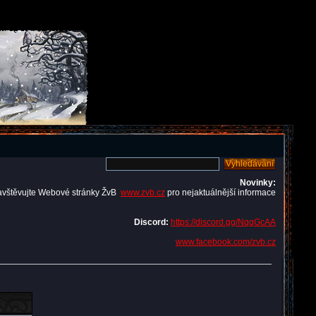
Novinky:
avštěvujte Webové stránky ŽvB
www.zvb.cz
pro nejaktuálnější informace
Discord:
https://discord.gg/NqqGcAA
www.facebook.com/zvb.cz