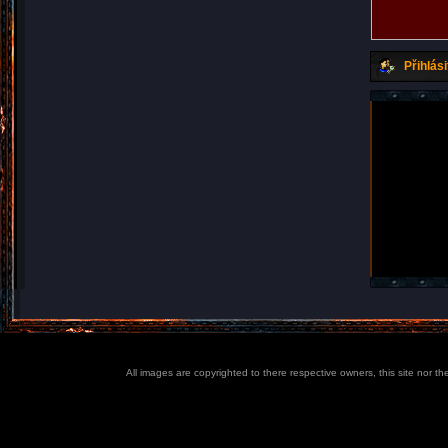
Přihlási
All images are copyrighted to there respective owners, this site nor t