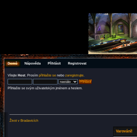
Domů
Nápověda
Přihlásit
Registrovat
Vítejte
Host
. Prosím
přihlašte se
nebo
zaregistrujte
.
Přihlašte se svým uživatelským jménem a heslem.
Život v Bradavicích
Varování!