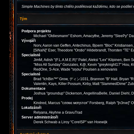
Simple Machines by tímto chtělo poděkovat každému, kdo se podílel 
Tým
Podpora projektu
Michael "Oldiesmann" Eshom, Amacythe, Jeremy "SleePy" Dar
Vývojáři
Norv, Aaron van Geffen, Antechinus, Bjoern "Bloc" Kristianse
[SiNaN]" Eser, Theodore "Orstio" Hildebrandt, Thorsten "TE" E
Specialisté
JimM, Adish "(F.L.A.M.E.R)" Patel, Aleksi "Lex" Kilpinen, Ben
"Miss All Sunday" Gonzales, K@, Kevin "greyknight17" Hou, KGIII
RedOne, S-Ace, Wade "sησω" Poulsen a xenovanis
Specialisté
Brad "IchBin™" Grow, ディン1031, Brannon "B" Hall, Bryan "Run
Valentin, Kays, Killer Possum, Kirby, Matt "SlammedDime" Zub
Dokumentace
Joshua "groundup" Dickerson, AngellinaBelle, Daniel Diehl, 
Prodej
Kindred, Marcus "cσσкιє мσηѕтєя" Forsberg, Ralph "[n3rve]" O
Lokalizátoři
Relyana, Akyhne a GravuTrad
Server administrátoři
Derek Schwab a Liroy "CoreISP" van Hoewijk