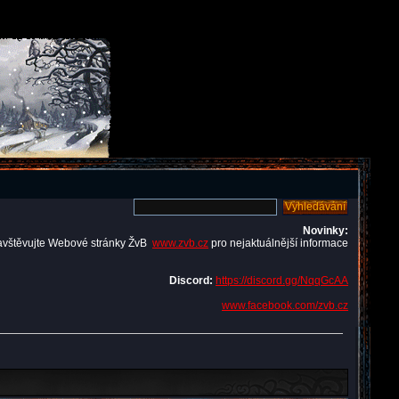
Novinky:
avštěvujte Webové stránky ŽvB
www.zvb.cz
pro nejaktuálnější informace
Discord:
https://discord.gg/NqqGcAA
www.facebook.com/zvb.cz