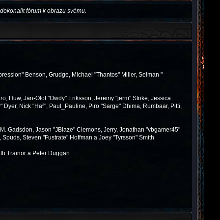
dokonalit fórum k obrazu svému.
pression" Benson, Grudge, Michael "Thantos" Miller, Selman "
ro, Huw, Jan-Olof "Owdy" Eriksson, Jeremy "jerm" Strike, Jessica
y" Dyer, Nick "Ha²", Paul_Pauline, Piro "Sarge" Dhima, Rumbaar, Pitti,
 M. Gadsdon, Jason "JBlaze" Clemons, Jerry, Jonathan "vbgamer45"
, Spuds, Steven "Fustrate" Hoffman a Joey "Tyrsson" Smith
th Trainor a Peter Duggan