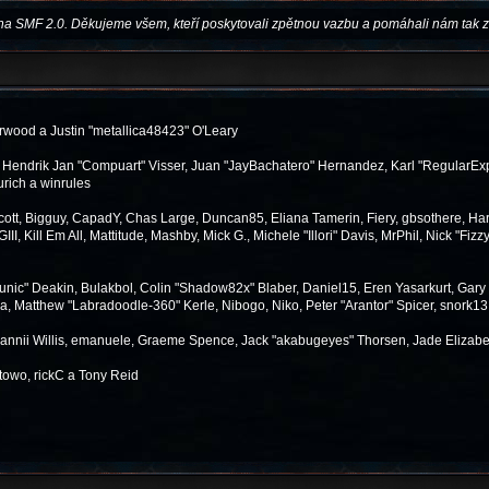
na SMF 2.0. Děkujeme všem, kteří poskytovali zpětnou vazbu a pomáhali nám tak z
wood a Justin "metallica48423" O'Leary
n, Hendrik Jan "Compuart" Visser, Juan "JayBachatero" Hernandez, Karl "RegularEx
urich a winrules
 Scott, Bigguy, CapadY, Chas Large, Duncan85, Eliana Tamerin, Fiery, gbsothere, Har
, Kill Em All, Mattitude, Mashby, Mick G., Michele "Illori" Davis, MrPhil, Nick "Fizz
ic" Deakin, Bulakbol, Colin "Shadow82x" Blaber, Daniel15, Eren Yasarkurt, Gary
a, Matthew "Labradoodle-360" Kerle, Nibogo, Niko, Peter "Arantor" Spicer, snork13
Dannii Willis, emanuele, Graeme Spence, Jack "akabugeyes" Thorsen, Jade Elizabe
towo, rickC a Tony Reid