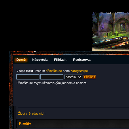
Domů
Nápověda
Přihlásit
Registrovat
Vítejte
Host
. Prosím
přihlašte se
nebo
zaregistrujte
.
Přihlašte se svým uživatelským jménem a heslem.
Život v Bradavicích
Kredity