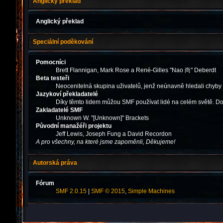
Anglický překlad
Anglický překlad
Speciální poděkování
Pomocníci
Brett Flannigan, Mark Rose a René-Gilles "Nao 尚" Deberdt
Beta testeři
Neocenitelná skupina uživatelů, jenž neúnavně hledali chyby
Jazykoví překladatelé
Díky těmto lidem můžou SMF používat lidé na celém světě. Do
Zakladatelé SMF
Unknown W. "[Unknown]" Brackets
Původní manažéři projektu
Jeff Lewis, Joseph Fung a David Recordon
A pro všechny, na které jsme zapoměnli, Děkujeme!
Autorská práva
Fórum
SMF 2.0.15
|
SMF © 2015
,
Simple Machines