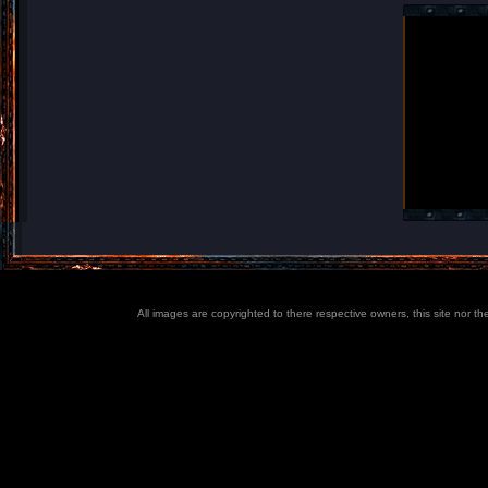
All images are copyrighted to there respective owners, this site nor t