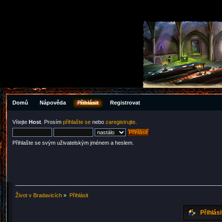
Domů
Nápověda
Přihlásit
Registrovat
Vítejte
Host
. Prosím
přihlašte se
nebo
zaregistrujte
.
Přihlašte se svým uživatelským jménem a heslem.
Život v Bradavicích
»
Přihlásit
Přihlási