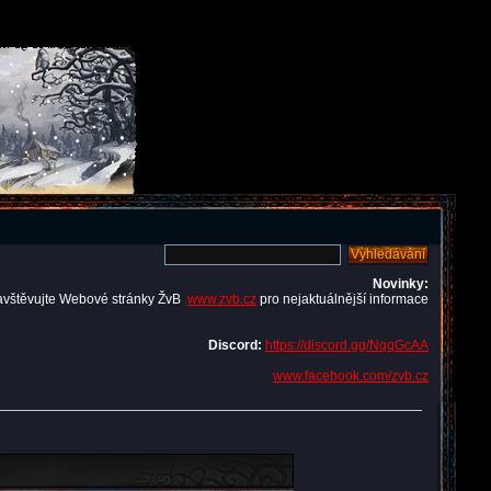
Novinky:
avštěvujte Webové stránky ŽvB
www.zvb.cz
pro nejaktuálnější informace
Discord:
https://discord.gg/NqqGcAA
www.facebook.com/zvb.cz