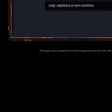
Lituji, registrace je nyní uzavřena.
All images are copyrighted to there respective owners, this sit