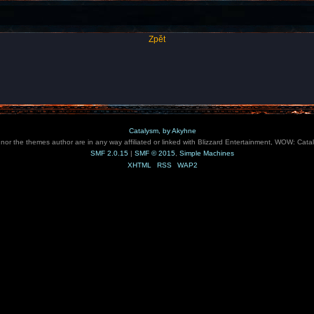
Zpět
Catalysm, by Akyhne
e nor the themes author are in any way affiliated or linked with Blizzard Entertainment, WOW: Cata
SMF 2.0.15
|
SMF © 2015
,
Simple Machines
XHTML
RSS
WAP2