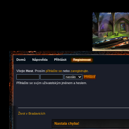
Domů
Nápověda
Přihlásit
Registrovat
Vítejte
Host
. Prosím
přihlašte se
nebo
zaregistrujte
.
Přihlašte se svým uživatelským jménem a heslem.
Život v Bradavicích
Nastala chyba!