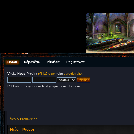
Domů
Nápověda
Přihlásit
Registrovat
Vítejte
Host
. Prosím
přihlašte se
nebo
zaregistrujte
.
Přihlašte se svým uživatelským jménem a heslem.
Život v Bradavicích
Hráči - Provoz