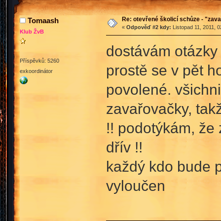
Re: otevřené školicí schůze - "zav
Tomaash
«
Odpověď #2 kdy:
Listopad 11, 2011, 0
Klub ŽvB
dostávám otázky 
Příspěvků: 5260
prostě se v pět h
exkoordinátor
povolené. všichn
zavařovačky, takž
!! podotýkám, že
dřív !!
každý kdo bude p
vyloučen