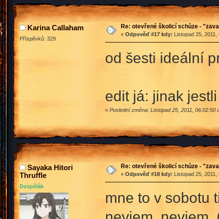
Re: otevřené školicí schůze - "zav
Karina Callaham
«
Odpověď #17 kdy:
Listopad 25, 2011,
Příspěvků: 329
od šesti ideální 
edit já: jinak je
«
Poslední změna: Listopad 25, 2011, 06:02:50 
Re: otevřené školicí schůze - "zav
Sayaka Hitori
Thruffle
«
Odpověď #18 kdy:
Listopad 25, 2011,
Dospělák
mne to v sobotu t
neviem, neviem. (