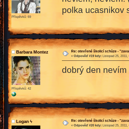
polka ucasnikov 
Příspěvků: 69
Re: otevřené školicí schůze - "zav
Barbara Montez
«
Odpověď #19 kdy:
Listopad 25, 2011,
dobrý den nevím 
Příspěvků: 42
Re: otevřené školicí schůze - "zav
Logan ϟ
«
Odpověď #20 kdy:
Listopad 25, 2011,