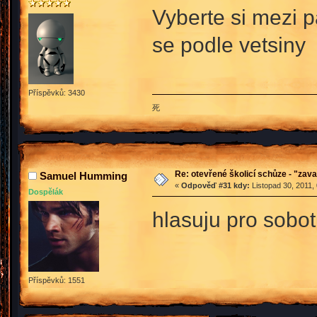
Vyberte si mezi 
se podle vetsiny
Příspěvků: 3430
死
Re: otevřené školicí schůze - "zav
Samuel Humming
«
Odpověď #31 kdy:
Listopad 30, 2011,
Dospělák
hlasuju pro sobot
Příspěvků: 1551