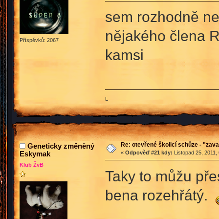
sem rozhodně ne a
nějakého člena RT
Příspěvků: 2067
kamsi
L
Re: otevřené školicí schůze - "zav
Geneticky změněný
Eskymak
«
Odpověď #21 kdy:
Listopad 25, 2011,
Klub ŽvB
Taky to můžu pře
bena rozehřátý.