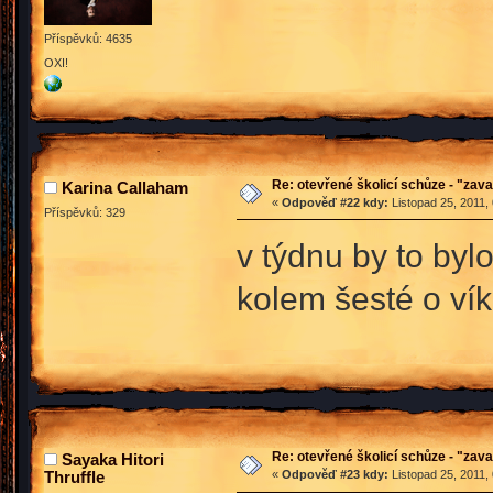
Příspěvků: 4635
OXI!
Re: otevřené školicí schůze - "zav
Karina Callaham
«
Odpověď #22 kdy:
Listopad 25, 2011,
Příspěvků: 329
v týdnu by to byl
kolem šesté o ví
Re: otevřené školicí schůze - "zav
Sayaka Hitori
Thruffle
«
Odpověď #23 kdy:
Listopad 25, 2011,