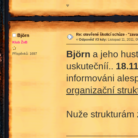
Ψ
Re: otevřené školicí schůze - "zav
Björn
«
Odpověď #3 kdy:
Listopad 11, 2011, 0
Klub ŽvB
Björn
a jeho hus
Příspěvků: 1697
uskutečníí..
18.11
informováni ale
organizační stru
Nuže strukturám 