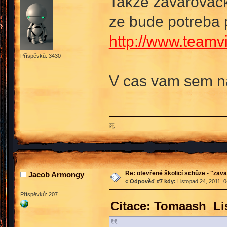
Takze zavarovacka
ze bude potreba
http://www.team
Příspěvků: 3430
V cas vam sem na
死
Re: otevřené školicí schůze - "zav
Jacob Armongy
«
Odpověď #7 kdy:
Listopad 24, 2011, 
Příspěvků: 207
Citace: Tomaash Lis