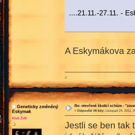
....21.11.-27.11. - E
A Eskymákova z
J
Re: otevřené školicí schůze - "zav
Geneticky změněný
Eskymak
«
Odpověď #8 kdy:
Listopad 24, 2011, 
Klub ŽvB
Jestli se ben tak 