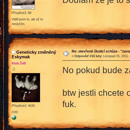
Příspěvků: 88
Viděl jsem to, ale už to
neslyším.
Re: otevřené školicí schůze - "zav
Geneticky změněný
Eskymak
«
Odpověď #16 kdy:
Listopad 25, 2011,
Klub ŽvB
No pokud bude záj
btw jestli chcete
fuk.
Příspěvků: 4635
OXI!