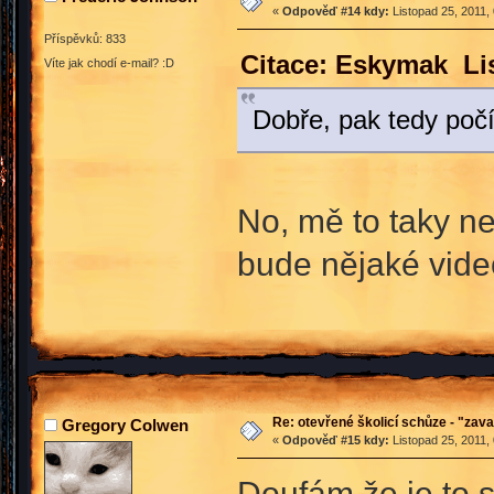
«
Odpověď #14 kdy:
Listopad 25, 2011,
Příspěvků: 833
Citace: Eskymak Lis
Víte jak chodí e-mail? :D
Dobře, pak tedy počí
No, mě to taky ne
bude nějaké vide
Re: otevřené školicí schůze - "zav
Gregory Colwen
«
Odpověď #15 kdy:
Listopad 25, 2011,
Doufám že je to s