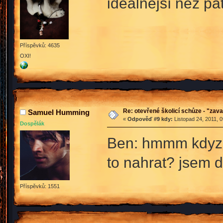
ideálnější než pá
Příspěvků: 4635
OXI!
Re: otevřené školicí schůze - "zav
Samuel Humming
«
Odpověď #9 kdy:
Listopad 24, 2011, 
Dospělák
Ben: hmmm kdyz t
to nahrat? jsem d
Příspěvků: 1551