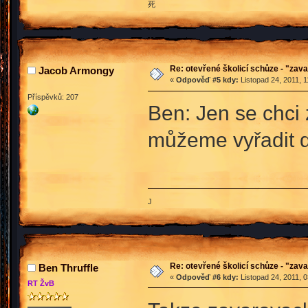
死
Re: otevřené školicí schůze - "zav
Jacob Armongy
«
Odpověď #5 kdy:
Listopad 24, 2011, 1
Příspěvků: 207
Ben: Jen se chci 
můžeme vyřadit 
J
Re: otevřené školicí schůze - "zav
Ben Thruffle
«
Odpověď #6 kdy:
Listopad 24, 2011, 
RT ŽvB