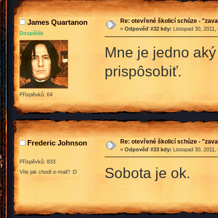
Re: otevřené školicí schůze - "zav
James Quartanon
«
Odpověď #32 kdy:
Listopad 30, 2011,
Dospělák
Mne je jedno aký 
prispôsobiť.
Příspěvků: 64
Re: otevřené školicí schůze - "zav
Frederic Johnson
«
Odpověď #33 kdy:
Listopad 30, 2011,
Příspěvků: 833
Sobota je ok.
Víte jak chodí e-mail? :D