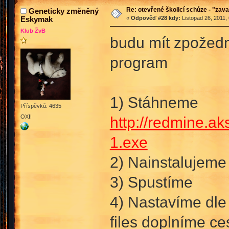
Re: otevřené školicí schůze - "zav
Geneticky změněný
Eskymak
«
Odpověď #28 kdy:
Listopad 26, 2011,
Klub ŽvB
budu mít zpožední
program
1) Stáhneme
Příspěvků: 4635
OXI!
http://redmine.a
1.exe
2) Nainstalujeme
3) Spustíme
4) Nastavíme dle 
files doplníme ce