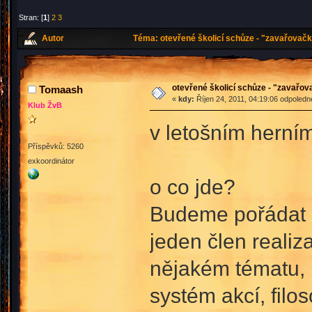
Stran: [
1
]
2
3
Autor
Téma: otevřené školicí schůze - "zavařovačk
otevřené školicí schůze - "zavařo
Tomaash
«
kdy:
Říjen 24, 2011, 04:19:06 odpoledn
Klub ŽvB
v letošním herní
Příspěvků: 5260
exkoordinátor
o co jde?
Budeme pořádat k
jeden člen realiz
nějakém tématu, k
systém akcí, filos