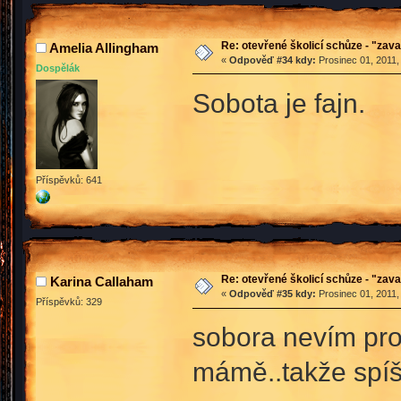
Re: otevřené školicí schůze - "zav
Amelia Allingham
«
Odpověď #34 kdy:
Prosinec 01, 2011,
Dospělák
Sobota je fajn.
Příspěvků: 641
Re: otevřené školicí schůze - "zav
Karina Callaham
«
Odpověď #35 kdy:
Prosinec 01, 2011,
Příspěvků: 329
sobora nevím pro
mámě..takže spíš