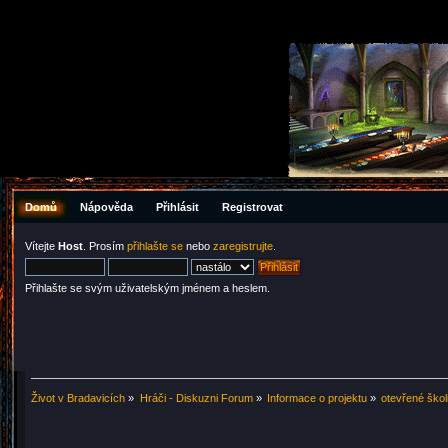
Domů
Nápověda
Přihlásit
Registrovat
Vítejte
Host
. Prosím
přihlašte se
nebo
zaregistrujte
.
Přihlašte se svým uživatelským jménem a heslem.
Život v Bradavicích
»
Hráči - Diskuzni Forum
»
Informace o projektu
»
otevřené škol