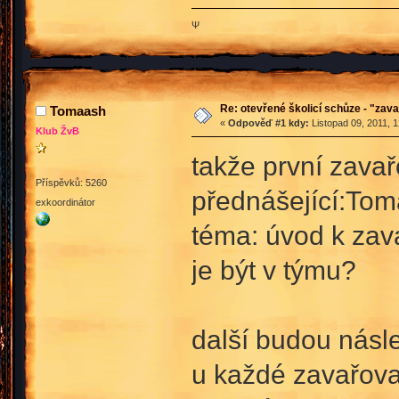
Ψ
Re: otevřené školicí schůze - "zav
Tomaash
«
Odpověď #1 kdy:
Listopad 09, 2011, 
Klub ŽvB
takže první zava
Příspěvků: 5260
přednášející:To
exkoordinátor
téma: úvod k zav
je být v týmu?
další budou násl
u každé zavařova