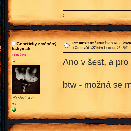
J
Re: otevřené školicí schůze - "zav
Geneticky změněný
Eskymak
«
Odpověď #27 kdy:
Listopad 26, 2011,
Klub ŽvB
Ano v šest, a pro 
btw - možná se m
Příspěvků: 4635
OXI!