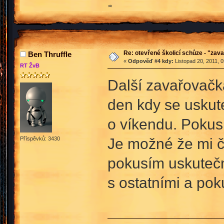
♒
Re: otevřené školicí schůze - "zav
Ben Thruffle
«
Odpověď #4 kdy:
Listopad 20, 2011, 
RT ŽvB
Další zavařovačk
den kdy se uskut
o víkendu. Pokus
Je možné že mi č
Příspěvků: 3430
pokusím uskutečni
s ostatními a po