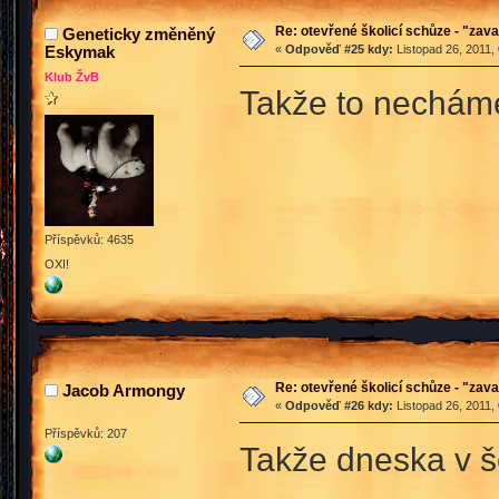
Re: otevřené školicí schůze - "zav
Geneticky změněný
Eskymak
«
Odpověď #25 kdy:
Listopad 26, 2011,
Klub ŽvB
Takže to necháme
Příspěvků: 4635
OXI!
Re: otevřené školicí schůze - "zav
Jacob Armongy
«
Odpověď #26 kdy:
Listopad 26, 2011,
Příspěvků: 207
Takže dneska v š