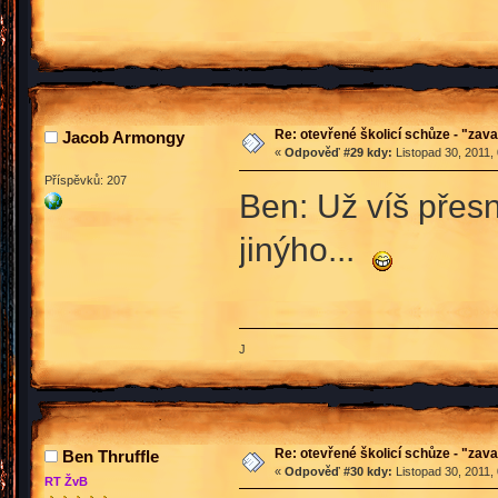
Re: otevřené školicí schůze - "zav
Jacob Armongy
«
Odpověď #29 kdy:
Listopad 30, 2011,
Příspěvků: 207
Ben: Už víš přes
jinýho...
J
Re: otevřené školicí schůze - "zav
Ben Thruffle
«
Odpověď #30 kdy:
Listopad 30, 2011,
RT ŽvB