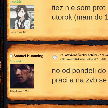
Dospělák
tiez nie som prot
utorok (mam do 1
Příspěvků: 69
Re: otevřené školicí schůze - "zav
Samuel Humming
«
Odpověď #24 kdy:
Listopad 26, 2011,
Dospělák
no od pondeli do 
praci a na zvb s
Příspěvků: 1551