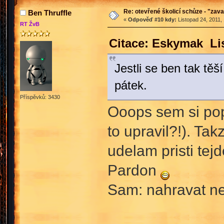
Re: otevřené školicí schůze - "zav
Ben Thruffle
«
Odpověď #10 kdy:
Listopad 24, 2011,
RT ŽvB
Citace: Eskymak Lis
Jestli se ben tak těší
pátek.
Příspěvků: 3430
Ooops sem si pop
to upravil?!). Ta
udelam pristi tej
Pardon
Sam: nahravat n