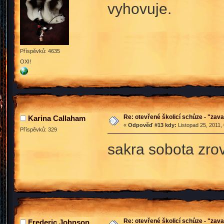
vyhovuje.
Příspěvků: 4635
OXI!
Re: otevřené školicí schůze - "zav
Karina Callaham
«
Odpověď #13 kdy:
Listopad 25, 2011,
Příspěvků: 329
sakra sobota zro
Re: otevřené školicí schůze - "zav
Frederic Johnson