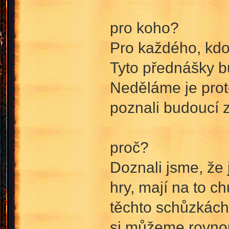
pro koho?
Pro každého, kdo 
Tyto přednášky bu
Neděláme je prot
poznali budoucí 
proč?
Doznali jsme, že 
hry, mají na to ch
těchto schůzkách 
si můžeme rovnou 