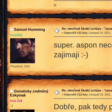
死
Re: otevřené školicí schůze - "zav
Samuel Humming
«
Odpověď #11 kdy:
Listopad 24, 2011, 
Dospělák
super. aspon neco
zajimaji :-)
Příspěvků: 1551
Re: otevřené školicí schůze - "zav
Geneticky změněný
Eskymak
«
Odpověď #12 kdy:
Listopad 24, 2011,
Klub ŽvB
Dobře, pak tedy p