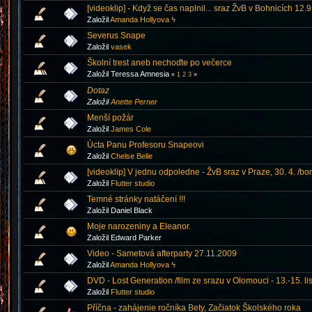
[videoklip] - Když se čas naplnil... sraz ŽvB v Bohnicích 12.
Založil
Amanda Hollyova ϟ
Severus Snape
Založil
vasek
Školní trest aneb nechoďte po večerce
Založil Teressa Amnesia
«
1
2
3
»
Dotaz
Založil
Anette Perner
Menší požár
Založil
James Cole
Úcta Panu Profesoru Snapeovi
Založil
Chelse Belie
[videoklip] V jednu odpoledne - ŽvB sraz v Praze, 30. 4. /bo
Založil
Flutter studio
Temné stránky natáčení !!!
Založil Daniel Black
Moje narozeniny a Eleanor.
Založil Edward Parker
Video - Sametová afterparty 27.11.2009
Založil
Amanda Hollyova ϟ
DVD - Lost Generation /film ze srazu v Olomouci - 13.-15. l
Založil
Flutter studio
Příčna - zahájenie ročníka Bety, Začiatok Školského roka