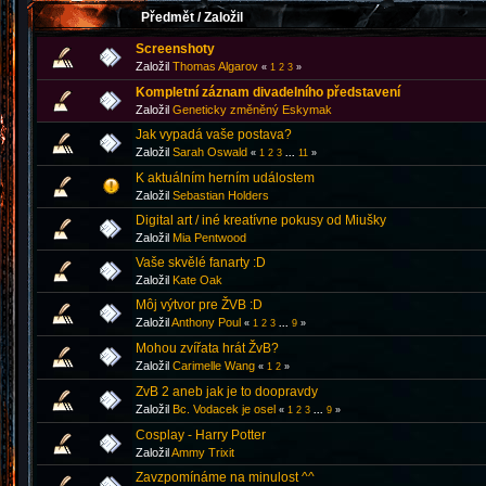
Předmět
/
Založil
Screenshoty
Založil
Thomas Algarov
«
1
2
3
»
Kompletní záznam divadelního představení
Založil
Geneticky změněný Eskymak
Jak vypadá vaše postava?
Založil
Sarah Oswald
«
1
2
3
...
11
»
K aktuálním herním událostem
Založil
Sebastian Holders
Digital art / iné kreatívne pokusy od Miušky
Založil
Mia Pentwood
Vaše skvělé fanarty :D
Založil
Kate Oak
Môj výtvor pre ŽVB :D
Založil
Anthony Poul
«
1
2
3
...
9
»
Mohou zvířata hrát ŽvB?
Založil
Carimelle Wang
«
1
2
»
ZvB 2 aneb jak je to doopravdy
Založil
Bc. Vodacek je osel
«
1
2
3
...
9
»
Cosplay - Harry Potter
Založil
Ammy Trixit
Zavzpomínáme na minulost ^^