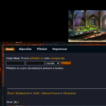
Domů
Nápověda
Přihlásit
Registrovat
Vítejte
Host
. Prosím
přihlašte se
nebo
zaregistrujte
.
Přihlašte se svým uživatelským jménem a heslem.
Život v Bradavicích
»
Hráči - Diskuzni Forum
»
Obrazárna
Stran: [
1
]
2