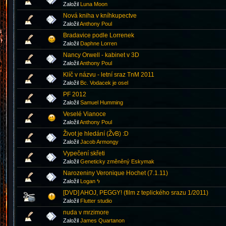
Založil
Luna Moon
Nová kniha v kníhkupectve
Založil
Anthony Poul
Bradavice podle Lorrenek
Založil
Daphne Lorren
Nancy Orwell - kabinet v 3D
Založil
Anthony Poul
Klíč v názvu - letní sraz TnM 2011
Založil
Bc. Vodacek je osel
PF 2012
Založil
Samuel Humming
Veselé Vianoce
Založil
Anthony Poul
Život je hledání (ŽvB) :D
Založil
Jacob Armongy
Vypečení skřeti
Založil
Geneticky změněný Eskymak
Narozeniny Veronique Hochet (7.1.11)
Založil
Logan ϟ
[DVD] AHOJ, PEGGY! (film z teplického srazu 1/2011)
Založil
Flutter studio
nuda v mrzimore
Založil
James Quartanon