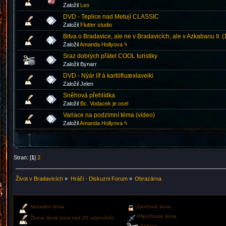
Založil
Leo
DVD - Teplice nad Metují CLASSIC
Založil
Flutter studio
Bitva o Bradavice, ale ne v Bradavicích, ale v Azkabanu II. 
Založil
Amanda Hollyova ϟ
Sraz dobrých přátel COOL turistiky
Založil Bynarr
DVD - Nýár líf á kartöfluæxlaveiki
Založil Jelen
Sněhová přehlídka
Založil
Bc. Vodacek je osel
Variace na podzimní téma (video)
Založil
Amanda Hollyova ϟ
Stran: [
1
]
2
Život v Bradavicích
»
Hráči - Diskuzni Forum
»
Obrazárna
Normální téma
Zamčené téma
Připíchnuté téma
Žhavé téma (více než 25 odpovědí)
Anketa