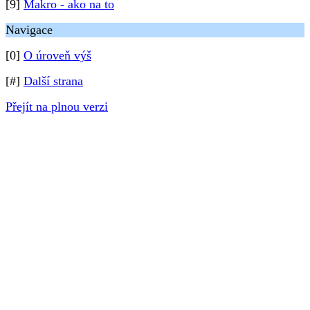
[9]
Makro - ako na to
Navigace
[0]
O úroveň výš
[#]
Další strana
Přejít na plnou verzi