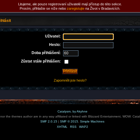
Litujeme, ale pouze registrovaní uživatelé mají přístup do této sekce.
Prosím, přihlašte se níže nebo
zaregistujte
na Život v Bradavicích.
ihlásit
Uživatel:
Heslo:
Doba přihlášení:
Zůstat stále přihlášen:
Zapomněli jste heslo?
Catalysm, by Akyhne
e nor the themes author are in any way affiliated or linked with Blizzard Entertainment, WOW: Cata
SMF 2.0.15
|
SMF © 2015
,
Simple Machines
XHTML
RSS
WAP2