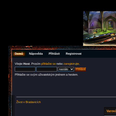
Domů
Nápověda
Přihlásit
Registrovat
Vítejte
Host
. Prosím
přihlašte se
nebo
zaregistrujte
.
Přihlašte se svým uživatelským jménem a heslem.
Život v Bradavicích
Varová