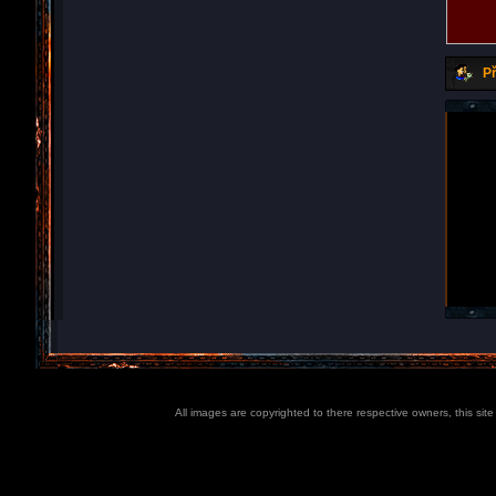
Př
All images are copyrighted to there respective owners, this sit