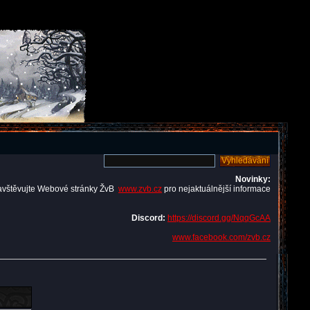
Novinky:
avštěvujte Webové stránky ŽvB
www.zvb.cz
pro nejaktuálnější informace
Discord:
https://discord.gg/NqqGcAA
www.facebook.com/zvb.cz