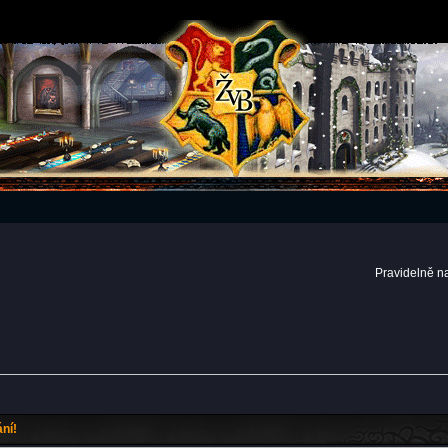
Pravidelně n
ní!