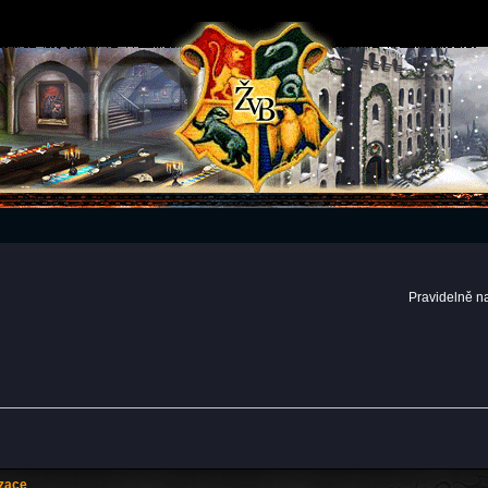
Pravidelně n
izace