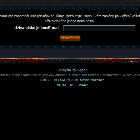
okud jste zapomněli své přihlašovací údaje, nezoufejte. Budou Vám zaslány po vložení Vaše
uživatelského jména nebo hesla.
Uživatelské jméno/E-mail:
Catalysm, by Akyhne
e nor the themes author are in any way affiliated or linked with Blizzard Entertainment, WOW: Cata
SMF 2.0.15
|
SMF © 2015
,
Simple Machines
XHTML
RSS
WAP2