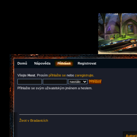
Domů
Nápověda
Přihlásit
Registrovat
Vítejte
Host
. Prosím
přihlašte se
nebo
zaregistrujte
.
Přihlašte se svým uživatelským jménem a heslem.
Život v Bradavicích
Autor