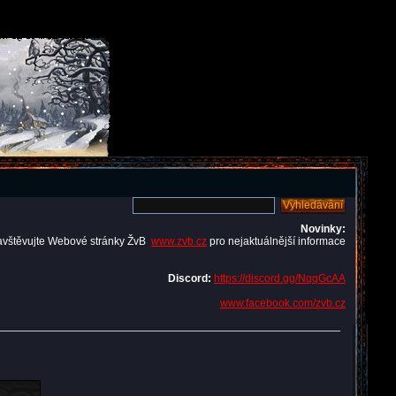
Novinky:
avštěvujte Webové stránky ŽvB
www.zvb.cz
pro nejaktuálnější informace
Discord:
https://discord.gg/NqqGcAA
www.facebook.com/zvb.cz