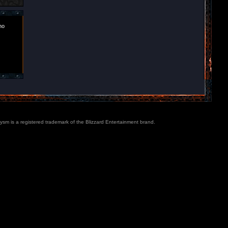
ho
lysm is a registered trademark of the Blizzard Entertainment brand.