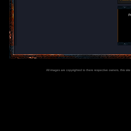
P
All images are copyrighted to there respective owners, this sit