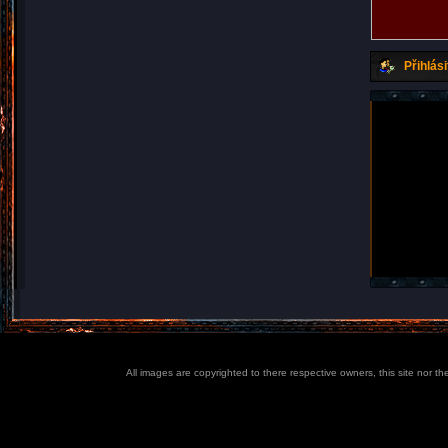
Přihlási
All images are copyrighted to there respective owners, this site nor t