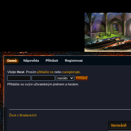
Domů
Nápověda
Přihlásit
Registrovat
Vítejte
Host
. Prosím
přihlašte se
nebo
zaregistrujte
.
Přihlašte se svým uživatelským jménem a heslem.
Život v Bradavicích
Varování!