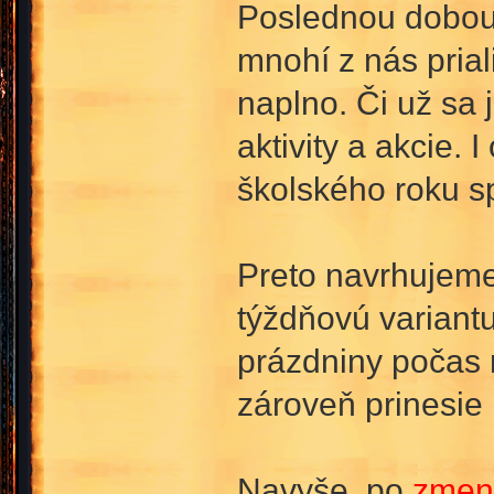
Poslednou dobou 
mnohí z nás prial
naplno. Či už sa 
aktivity a akcie.
školského roku sp
Preto navrhujeme
týždňovú variant
prázdniny počas 
zároveň prinesie
Navyše, po
zmen