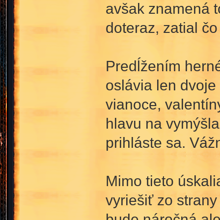
avšak znamená to,
doteraz, zatial čo
Predĺžením herné
oslávia len dvoje
vianoce, valentín
hlavu na vymýšlan
prihláste sa. Váž
Mimo tieto úskal
vyriešiť zo stran
bude náročná ale 