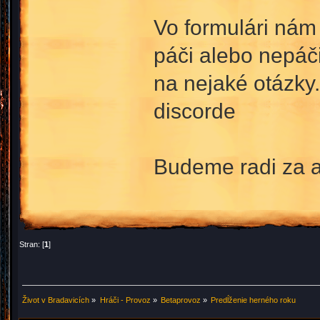
Vo formulári nám
páči alebo nepáč
na nejaké otázky.
discorde
Budeme radi za a
Stran: [
1
]
Život v Bradavicích
»
Hráči - Provoz
»
Betaprovoz
»
Predĺženie herného roku