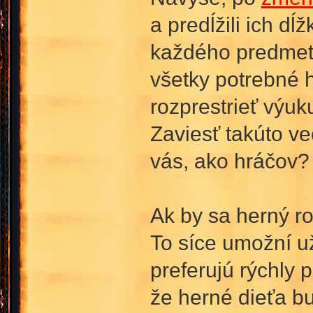
a predĺžili ich d
každého predmetu
všetky potrebné 
rozprestrieť výuk
Zaviesť takúto ve
vás, ako hráčov?
Ak by sa herný ro
To síce umožní uži
preferujú rýchly
že herné dieťa b