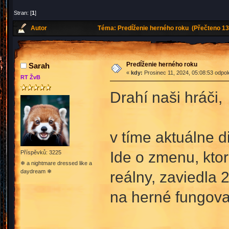
Stran: [
1
]
Autor
Téma: Predĺženie herného roku (Přečteno 13
Predĺženie herného roku
Sarah
«
kdy:
Prosinec 11, 2024, 05:08:53 odpo
RT ŽvB
Drahí naši hráči,
v tíme aktuálne d
Ide o zmenu, kto
Příspěvků: 3225
❄ a nightmare dressed like a
daydream ❄
reálny, zaviedla 
na herné fungovan