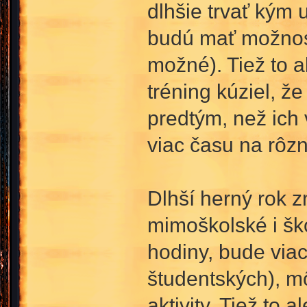
dlhšie trvať kým 
budú mať možnosť
možné). Tiež to 
tréning kúziel, ž
predtým, než ich 
viac času na rôzn
Dlhší herný rok z
mimoškolské i ško
hodiny, bude viac
študentských), m
aktivity. Tiež to