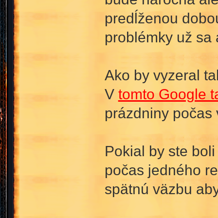
predĺženou dobou
problémky už sa a
Ako by vyzeral ta
V
tomto Google t
prázdniny počas 
Pokial by ste bo
počas jedného re
spätnú väzbu aby