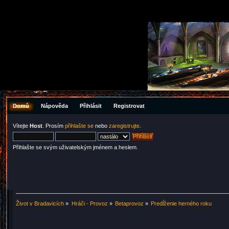
Domů
Nápověda
Přihlásit
Registrovat
Vítejte
Host
. Prosím
přihlašte se
nebo
zaregistrujte
.
Přihlašte se svým uživatelským jménem a heslem.
Život v Bradavicích
»
Hráči - Provoz
»
Betaprovoz
»
Predĺženie herného roku