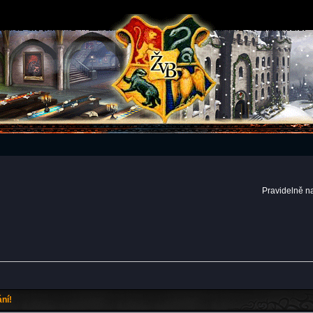
Pravidelně n
ní!