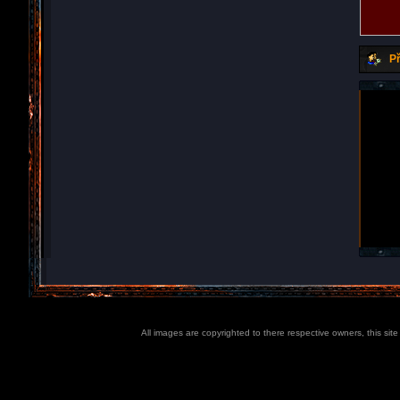
Př
All images are copyrighted to there respective owners, this sit