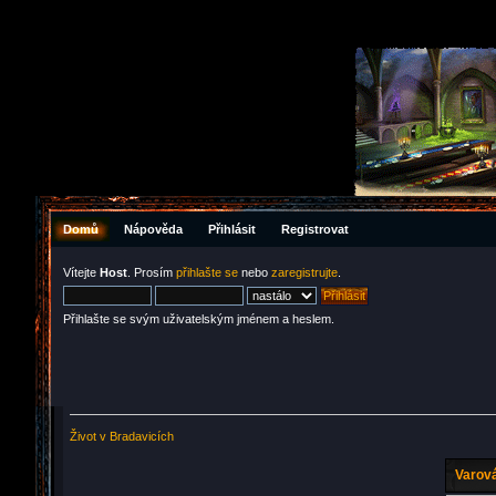
Domů
Nápověda
Přihlásit
Registrovat
Vítejte
Host
. Prosím
přihlašte se
nebo
zaregistrujte
.
Přihlašte se svým uživatelským jménem a heslem.
Život v Bradavicích
Varová