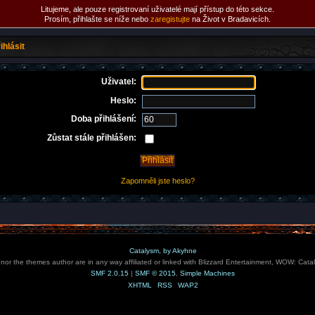
Litujeme, ale pouze registrovaní uživatelé mají přístup do této sekce.
Prosím, přihlašte se níže nebo
zaregistujte
na Život v Bradavicích.
ihlásit
Uživatel:
Heslo:
Doba přihlášení:
Zůstat stále přihlášen:
Zapomněli jste heslo?
Catalysm, by Akyhne
e nor the themes author are in any way affiliated or linked with Blizzard Entertainment, WOW: Cata
SMF 2.0.15
|
SMF © 2015
,
Simple Machines
XHTML
RSS
WAP2