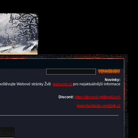
Novinky:
avštěvujte Webové stránky ŽvB
www.zvb.cz
pro nejaktuálnější informace
Discord:
https://discord.gg/NqqGcAA
www.facebook.com/zvb.cz