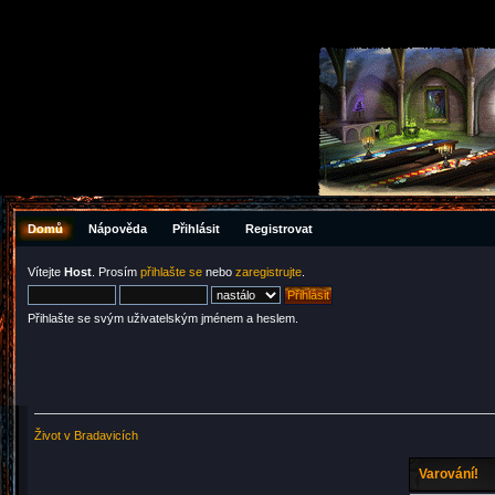
Domů
Nápověda
Přihlásit
Registrovat
Vítejte
Host
. Prosím
přihlašte se
nebo
zaregistrujte
.
Přihlašte se svým uživatelským jménem a heslem.
Život v Bradavicích
Varování!