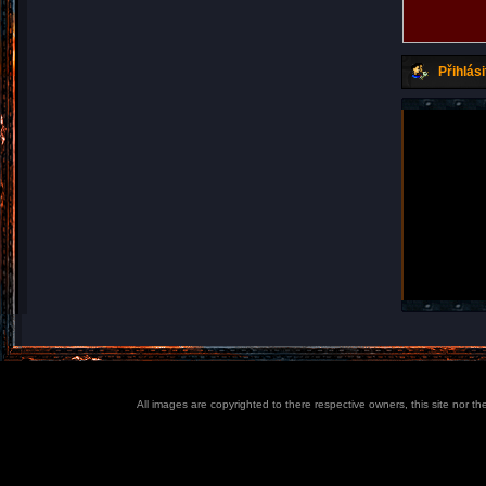
Přihlási
All images are copyrighted to there respective owners, this site nor t