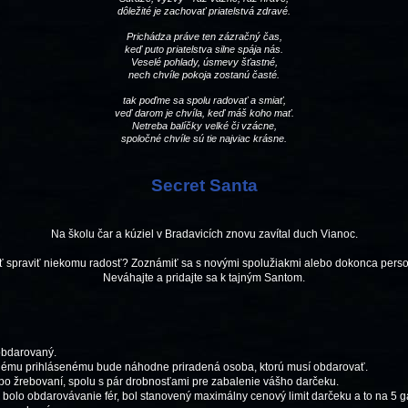
dôležité je zachovať priatelstvá zdravé.
Prichádza práve ten zázračný čas,
keď puto priatelstva silne spája nás.
Veselé pohlady, úsmevy šťastné,
nech chvíle pokoja zostanú časté.
tak poďme sa spolu radovať a smiať,
veď darom je chvíla, keď máš koho mať.
Netreba balíčky velké či vzácne,
spoločné chvíle sú tie najviac krásne.
Secret Santa
Na školu čar a kúziel v Bradavicích znovu zavítal duch Vianoc.
uť spraviť niekomu radosť? Zoznámiť sa s novými spolužiakmi alebo dokonca pers
Neváhajte a pridajte sa k tajným Santom.
 obdarovaný.
ždému prihlásenému bude náhodne priradená osoba, ktorú musí obdarovať.
po žrebovaní, spolu s pár drobnosťami pre zabalenie vášho darčeku.
Aby bolo obdarovávanie fér, bol stanovený maximálny cenový limit darčeku a to na 5