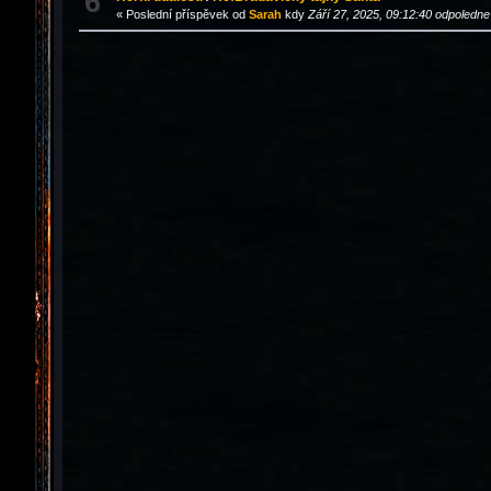
6
« Poslední příspěvek od
Sarah
kdy
Září 27, 2025, 09:12:40 odpoledne