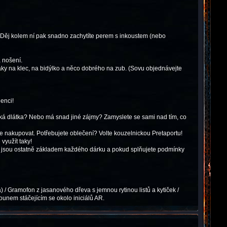
 Děj kolem ní pak snadno zachytíte perem s inkoustem (nebo
a nošení.
aky na klec, na bidýlko a něco dobrého na zub. (Sovu objednávejte
enci!
ářská dlátka? Nebo má snad jiné zájmy? Zamyslete se sami nad tím, co
te nakupovat. Potřebujete oblečení? Volte kouzelnickou Pretaportu!
využít taky!
y jsou ostatně základem každého dárku a pokud splňujete podmínky
 / Gramofon z jasanového dřeva s jemnou rytinou listů a kytiček /
ounem stáčejícím se okolo iniciálů AR.