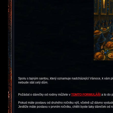
Spolu s tajným santou, který oznamuje nadcházející Vánoce, k vám při
nebude stát celý dům.
Požádat o dárečky od rodiny můžete v
TOMTO FORMULÁŘI
a to do 
Pokud máte postavu od druhého ročníku výš, včetně už dávno vystud
Jestliže máte postavu v prvním ročníku, chtěli byste taky dáreček od 