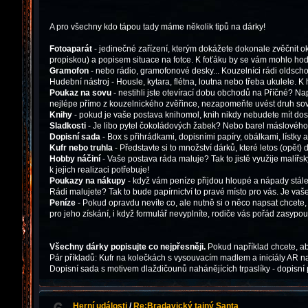
A pro všechny kdo tápou tady máme několik tipů na dárky!
Fotoaparát
- jedinečné zařízení, kterým dokážete dokonale zvěčnit 
propiskou) a popisem situace na fotce. K foťáku by se vám mohlo hod
Gramofon
- nebo rádio, gramofonové desky... Kouzelníci rádi oldsch
Hudební nástroj - Housle, kytara, flétna, loutna nebo třeba ukulele.
Poukaz na sovu
- nestihli jste otevírací dobu obchodů na Příčné? N
nejlépe přímo z kouzelnického zvěřince, nezapomeňte uvést druh so
Knihy
- pokud je vaše postava knihomol, knih nikdy nebudete mít dos
Sladkosti
- Je libo pytel čokoládových žabek? Nebo barel máslového
Dopisní sada
- Box s přihrádkami, dopisními papíry, obálkami, lístky
Kufr nebo truhla
- Představte si to množství dárků, které letos (opět
Hobby náčiní
- Vaše postava ráda maluje? Tak to jistě využije malířs
k jejich realizaci potřebuje!
Poukazy na nákupy
- když vám peníze přijdou hloupé a nápady stále 
Rádi malujete? Tak to bude papírnictví to pravé místo pro vás. Je va
Peníze
- Pokud opravdu nevíte co, ale nutně si o něco napsat chcet
pro jeho získání, i když formulář nevyplníte, rodiče vás pořád zasyp
Všechny dárky popisujte co nejpřesněji.
Pokud například chcete, aby
Pár příkladů: Kufr na kolečkách s vysouvacím madlem a iniciály AR na
Dopisní sada s motivem dlaždičounů nahánějících trpaslíky - dopisní 
Herní události
/
Re:Bradavický tajný Santa