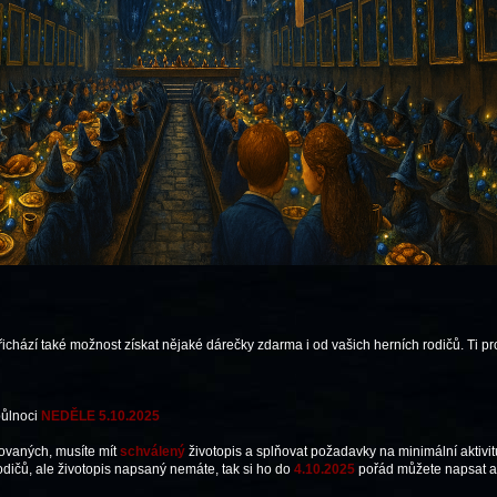
chází také možnost získat nějaké dárečky zdarma i od vašich herních rodičů. Ti pro
půlnoci
NEDĚLE 5.10.2025
ovaných, musíte mít
schválený
životopis a splňovat požadavky na minimální aktivit
rodičů, ale životopis napsaný nemáte, tak si ho do
4.10.2025
pořád můžete napsat a 