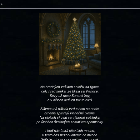
»
Na hradných vežiach sniežik sa ligoce,
celý hrad šepká, že blížia sa Vianoce.
Sovy už nesú Santovi listy,
a v očiach detí len tak to iskrí.
Slávnostná nálada vzduchom sa nesie,
brnenia spievajú vianočné piesne.
Na stoloch skvejú sa výborné sušienky,
po úlohách školských zostali len spomienky.
I keď nás čaká ešte úloh mnoho,
v tento čas nezabudneme na nikoho.
Súťaže, výzvy - raz vážne, raz hravé,