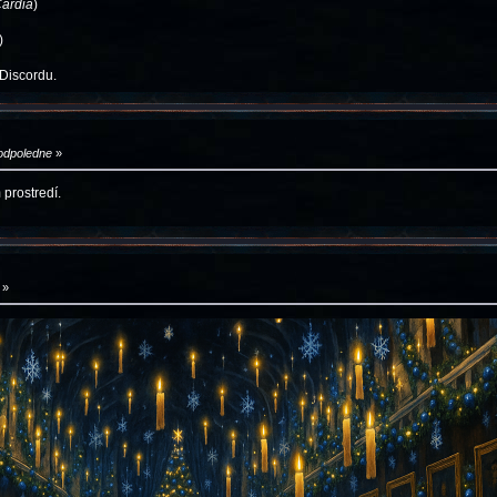
ardia
)
)
 Discordu.
 odpoledne
»
prostredí.
»