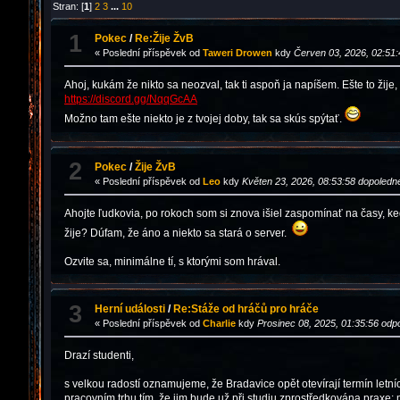
Stran: [
1
]
2
3
...
10
1
Pokec
/
Re:Žije ŽvB
« Poslední příspěvek od
Taweri Drowen
kdy
Červen 03, 2026, 02:51:
Ahoj, kukám že nikto sa neozval, tak ti aspoň ja napíšem. Ešte to žij
https://discord.gg/NqqGcAA
Možno tam ešte niekto je z tvojej doby, tak sa skús spýtať.
2
Pokec
/
Žije ŽvB
« Poslední příspěvek od
Leo
kdy
Květen 23, 2026, 08:53:58 dopoledn
Ahojte ľudkovia, po rokoch som si znova išiel zaspomínať na časy, keď
žije? Dúfam, že áno a niekto sa stará o server.
Ozvite sa, minimálne tí, s ktorými som hrával.
3
Herní události
/
Re:Stáže od hráčů pro hráče
« Poslední příspěvek od
Charlie
kdy
Prosinec 08, 2025, 01:35:56 odp
Drazí studenti,
s velkou radostí oznamujeme, že Bradavice opět otevírají termín letní
pracovním trhu tím, že jim bude už při studiu zprostředkována praxe; m