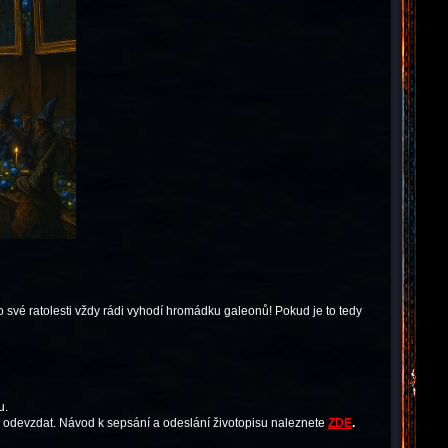
 své ratolesti vždy rádi vyhodí hromádku galeonů! Pokud je to tedy
u.
odevzdat. Návod k sepsání a odeslání životopisu naleznete
ZDE
.