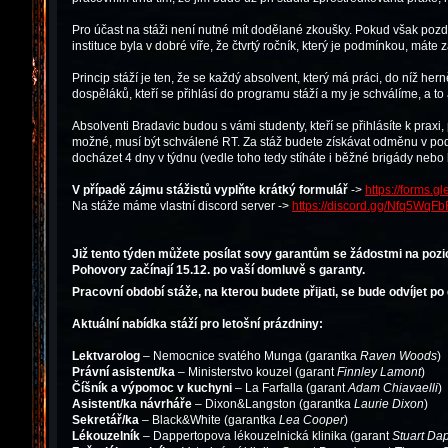
Pro účast na stáži není nutné mít dodělané zkoušky. Pokud však pozděj
instituce byla v dobré víře, že čtvrtý ročník, který je podmínkou, máte 
Princip stáží je ten, že se každý absolvent, který má práci, do níž h
dospěláků, kteří se přihlásí do programu stáží a my je schválíme, a to 
Absolventi Bradavic budou s vámi studenty, kteří se přihlásíte k pra
možné, musí být schválené RT. Za stáž budete získávat odměnu v po
docházet 4 dny v týdnu (vedle toho tedy stíháte i běžné brigády nebo 
V případě zájmu stážistů vyplňte krátký formulář
->
https://forms
Na stáže máme vlastní discord server ->
https://discord.gg/Nfq5WqF
Již tento týden můžete posílat sovy garantům se žádostmi na pozi
Pohovory začínají 15.12. po vaší domluvě s garanty.
Pracovní období stáže, na kterou budete přijati, se bude odvíjet p
Aktuální nabídka stáží pro letošní prázdniny:
Lektvarolog
– Nemocnice svatého Munga (garantka
Raven Woods
)
Právní asistent/ka
– Ministerstvo kouzel (garant
Finnley Lamont
)
Číšník a výpomoc v kuchyni
– La Farfalla (garant
Adam Chiavaelli
)
Asistent/ka návrháře
– Dixon&Langston (garantka
Laurie Dixon
)
Sekretář/ka
– Black&White (garantka
Lea Cooper
)
Lékouzelník
– Dappertopova lékouzelnická klinika (garant
Stuart Da