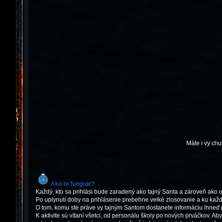
Máte i vy ch
Ako to funguje?
Každý, kto sa prihlási bude zaradený ako tajný Santa a zároveň ako
Po uplynutí doby na prihlásenie prebehne velké zlosovanie a ku ka
O tom, komu ste práve vy tajným Santom dostanete informáciu ihneď 
K aktivite sú vítaní všetci, od personálu školy po nových prváčkov. 