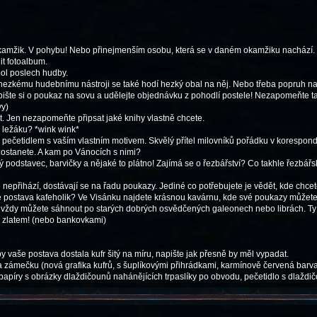
okamžik. V pohybu! Nebo přinejmenším osobu, která se v daném okamžiku nachází.
it fotoalbum.
ool poslech hudby.
 K hezkému hudebnímu nástroji se také hodí hezký obal na něj. Nebo třeba popruh n
apište si o poukaz na sovu a udělejte objednávku z pohodlí postele! Nezapomeňte t
vy)
t. Jen nezapomeňte připsat jaké knihy vlastně chcete.
 ležáku? *wink wink*
 a pečetidlem s vaším vlastním motivem. Skvělý přítel milovníků pořádku v korespond
) dostanete. A kam po Vánocích s nimi?
ký podstavec, barvičky a nějaké to plátno! Zajímá se o řezbářství? Co takhle řezb
nepřihází, dostávají se na řadu poukazy. Jediné co potřebujete je vědět, kde chce
še postava kafeholik? Ve Visánku najdete krásnou kavárnu, kde své poukazy můžete 
e, vždy můžete sáhnout po starých dobrých osvědčených galeonech nebo librách. T
ou zlatem! (nebo bankovkami)
 vaše postava dostala kufr šitý na míru, napište jak přesně by měl vypadat.
 zámečku (nová grafika kufrů, s šuplíkovými přihrádkami, karmínově červená barva)
papíry s obrázky dlaždičounů nahánějících trpaslíky po obvodu, pečetidlo s dlaždič