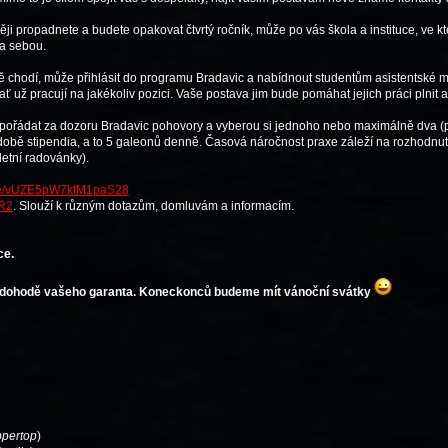
i propadnete a budete opakovat čtvrtý ročník, může po vás škola a instituce, ve kte
za sebou.
erně chodí, může přihlásit do programu Bradavic a nabídnout studentům asistentské mí
ať už pracují na jakékoliv pozici. Vaše postava jim bude pomáhat jejich práci plnit a
xi, pořádat za dozoru Bradavic pohovory a vyberou si jednoho nebo maximálně dva (p
době stipendia, a to 5 galeonů denně. Časová náročnost praxe záleží na rozhodn
letní radovánky).
.gle/vUZE5pW7kfM1paS28
bR2
. Slouží k různým dotazům, domluvám a informacím.
ce.
o dohodě vašeho garanta.
Koneckonců budeme mít vánoční svátky
ppertop
)