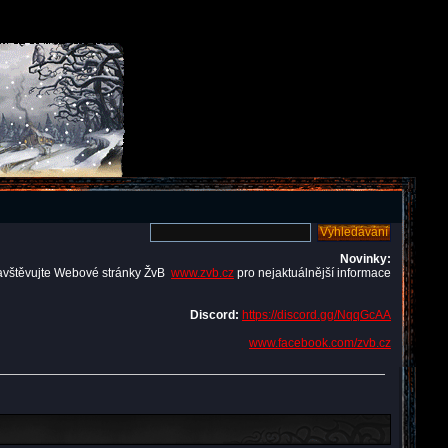
Novinky:
avštěvujte Webové stránky ŽvB
www.zvb.cz
pro nejaktuálnější informace
Discord:
https://discord.gg/NqqGcAA
www.facebook.com/zvb.cz