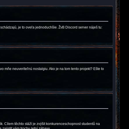
 schádzajú, je to oveľa jednoduchšie. ŽvB Discord server náješ tu:
vo mňe neuveriteľnú nostalgiu. Ako je na tom tento projekt? Ešte to
ník. Cílem těchto stáží je zvýšit konkurenceschopnost studentů na
zajistit vám trochu letní zábavy.