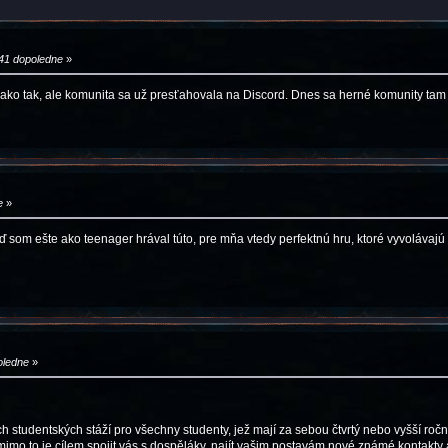
41 dopoledne
»
e, ako tak, ale komunita sa už presťahovala na Discord. Dnes sa herné komunity tam
e
»
 som ešte ako teenager hrával túto, pre mňa vtedy perfektnú hru, ktoré vyvolávajú 
oledne
»
ch studentských stáží pro všechny studenty, jež mají za sebou čtvrtý nebo vyšší roč
imo to je cílem spojit vás s dospěláky, najít vašim postavám nové známé kontakty a 