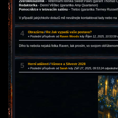
Zvěrolékouzelník
– Veterinární klinika Sweet Paws (garant
Thomas C
Redaktor/ka
- Denní Věštec (garantka
Amy Quartanon
)
Pomocník/ce v tetovacím salónu
– Tietoo (garantka
Tierney Russell
V případě jakýchkoliv dotazů mě neváhejte kontaktovat tady nebo na
4
Obrazárna
/
Re:Jak vypadá vaše postava?
« Poslední příspěvek od
Raven Woods
kdy
Říjen 12, 2025, 10:53:59
Dlho tu nebola nejaká fotka Raven, tak prosím, vo svojom obľúbenom 
5
Herní události
/
Vánoce a Silvestr 2028
« Poslední příspěvek od
Sarah
kdy
Září 27, 2025, 09:53:24 odpoledne