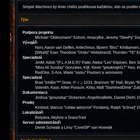
Simple Machines by tímto chtělo poděkovat každému, kdo se podílel 
Tým
Podpora projektu
Michael "Oldiesmann" Eshom, Amacythe, Jeremy "SleePy" Dar
Vývojáři
Norv, Aaron van Geffen, Antechinus, Bjoern "Bloc" Kristianse
[SiNaN]" Eser, Theodore "Orstio" Hildebrandt, Thorsten "TE" E
Specialisté
JimM, Adish "(F.L.A.M.E.R)" Patel, Aleksi "Lex" Kilpinen, Ben
"Miss All Sunday" Gonzales, K@, Kevin "greyknight17" Hou, KGIII
RedOne, S-Ace, Wade "sησω" Poulsen a xenovanis
Specialisté
Brad "IchBin™" Grow, ディン1031, Brannon "B" Hall, Bryan "Run
Valentin, Kays, Killer Possum, Kirby, Matt "SlammedDime" Zub
Dokumentace
Joshua "groundup" Dickerson, AngellinaBelle, Daniel Diehl, 
Prodej
Kindred, Marcus "cσσкιє мσηѕтєя" Forsberg, Ralph "[n3rve]" O
Lokalizátoři
Relyana, Akyhne a GravuTrad
Server administrátoři
Derek Schwab a Liroy "CoreISP" van Hoewijk