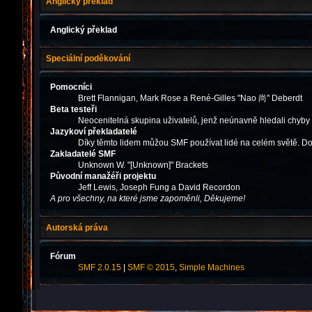
Anglický překlad
Anglický překlad
Speciální poděkování
Pomocníci
Brett Flannigan, Mark Rose a René-Gilles "Nao 尚" Deberdt
Beta testeři
Neocenitelná skupina uživatelů, jenž neúnavně hledali chyby
Jazykoví překladatelé
Díky těmto lidem můžou SMF používat lidé na celém světě. Do
Zakladatelé SMF
Unknown W. "[Unknown]" Brackets
Původní manažéři projektu
Jeff Lewis, Joseph Fung a David Recordon
A pro všechny, na které jsme zapoměnli, Děkujeme!
Autorská práva
Fórum
SMF 2.0.15
|
SMF © 2015
,
Simple Machines