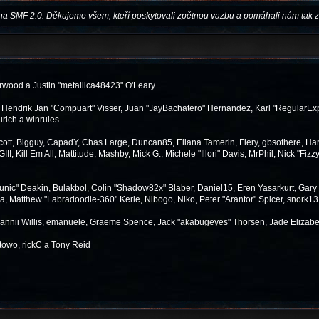
na SMF 2.0. Děkujeme všem, kteří poskytovali zpětnou vazbu a pomáhali nám tak z
wood a Justin "metallica48423" O'Leary
n, Hendrik Jan "Compuart" Visser, Juan "JayBachatero" Hernandez, Karl "RegularEx
urich a winrules
 Scott, Bigguy, CapadY, Chas Large, Duncan85, Eliana Tamerin, Fiery, gbsothere, Har
, Kill Em All, Mattitude, Mashby, Mick G., Michele "Illori" Davis, MrPhil, Nick "Fizz
ic" Deakin, Bulakbol, Colin "Shadow82x" Blaber, Daniel15, Eren Yasarkurt, Gary
a, Matthew "Labradoodle-360" Kerle, Nibogo, Niko, Peter "Arantor" Spicer, snork13
Dannii Willis, emanuele, Graeme Spence, Jack "akabugeyes" Thorsen, Jade Elizabe
towo, rickC a Tony Reid