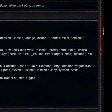
dokonalit fórum k obrazu svému.
pression" Benson, Grudge, Michael "Thantos" Miller, Selman "
ro, Huw, Jan-Olof "Owdy" Eriksson, Jeremy "jerm" Strike, Jessica
y" Dyer, Nick "Ha²", Paul_Pauline, Piro "Sarge" Dhima, Rumbaar, Pitti,
 M. Gadsdon, Jason "JBlaze" Clemons, Jerry, Jonathan "vbgamer45"
, Spuds, Steven "Fustrate" Hoffman a Joey "Tyrsson" Smith
th Trainor a Peter Duggan