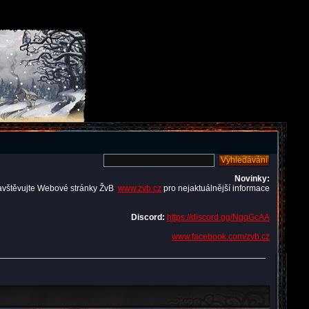
Novinky:
avštěvujte Webové stránky ŽvB
www.zvb.cz
pro nejaktuálnější informace
Discord:
https://discord.gg/NqqGcAA
www.facebook.com/zvb.cz