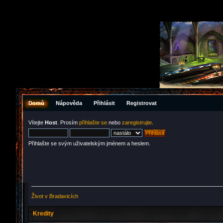
Domů
Nápověda
Přihlásit
Registrovat
Vítejte
Host
. Prosím
přihlašte se
nebo
zaregistrujte
.
Přihlašte se svým uživatelským jménem a heslem.
Život v Bradavicích
Kredity