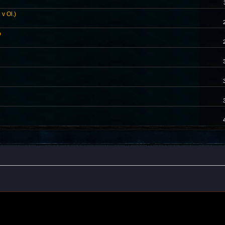
v Ol.)
o