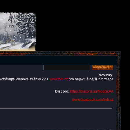
Novinky:
avštěvujte Webové stránky ŽvB
www.zvb.cz
pro nejaktuálnější informace
Discord:
https://discord.gg/NqqGcAA
www.facebook.com/zvb.cz