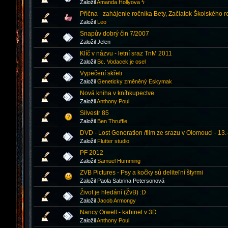
Založil
Amanda Hollyova ϟ
Příčna - zahájenie ročníka Bety, Začiatok Školského r
Založil
Leo
Snapův dobrý čin 7/2007
Založil Jelen
Klíč v názvu - letní sraz TnM 2011
Založil
Bc. Vodacek je osel
Vypečení skřeti
Založil
Geneticky změněný Eskymak
Nová kniha v kníhkupectve
Založil
Anthony Poul
Silvestr 85
Založil
Ben Thruffle
DVD - Lost Generation /film ze srazu v Olomouci - 13.
Založil
Flutter studio
PF 2012
Založil
Samuel Humming
ZVB Pictures - Psy a kočky sú deliteľní štyrmi
Založil Paola Sabrina Petersonová
Život je hledání (ŽvB) :D
Založil
Jacob Armongy
Nancy Orwell - kabinet v 3D
Založil
Anthony Poul