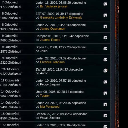
7 Odpovědí
Leden 16, 2009, 03:06:29 odpoledne
od
Bc. Vodacek je osel
21772 Zhlédnutí
8 Odpovědí
Září 07, 2009, 01:39:17 dopoledne
od
Geneticky změněný Eskymak
19082 Zhlédnutí
8 Odpovědí
Leden 27, 2011, 04:20:40 odpoledne
od
James Quartanon
21630 Zhlédnutí
9 Odpovědí
Listopad 01, 2013, 11:15:42 odpoledne
od
Joanne Roose
24695 Zhlédnutí
9 Odpovědí
Srpen 19, 2008, 12:27:20 dopoledne
od Jelen
21578 Zhlédnutí
9 Odpovědí
Leden 22, 2011, 09:39:40 odpoledne
od
Frederic Johnson
22320 Zhlédnutí
10 Odpovědí
Září 28, 2010, 11:04:33 dopoledne
od Aaron
24120 Zhlédnutí
11 Odpovědí
Leden 10, 2010, 07:57:10 odpoledne
od Peggy Jaquan
30141 Zhlédnutí
14 Odpovědí
Únor 08, 2008, 02:28:14 odpoledne
od
Topper
27849 Zhlédnutí
14 Odpovědí
Leden 20, 2022, 05:20:45 odpoledne
od
Mia Pentwood
22491 Zhlédnutí
15 Odpovědí
Březen 25, 2012, 09:45:57 odpoledne
od Walak Zinsore
31504 Zhlédnutí
15 Odpovědí
Leden 10, 2011, 03:06:04 odpoledne