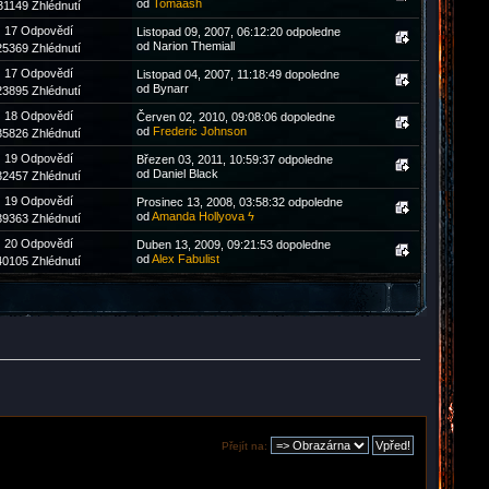
od
Tomaash
31149 Zhlédnutí
17 Odpovědí
Listopad 09, 2007, 06:12:20 odpoledne
od Narion Themiall
25369 Zhlédnutí
17 Odpovědí
Listopad 04, 2007, 11:18:49 dopoledne
od Bynarr
23895 Zhlédnutí
18 Odpovědí
Červen 02, 2010, 09:08:06 dopoledne
od
Frederic Johnson
35826 Zhlédnutí
19 Odpovědí
Březen 03, 2011, 10:59:37 odpoledne
od Daniel Black
32457 Zhlédnutí
19 Odpovědí
Prosinec 13, 2008, 03:58:32 odpoledne
od
Amanda Hollyova ϟ
39363 Zhlédnutí
20 Odpovědí
Duben 13, 2009, 09:21:53 dopoledne
od
Alex Fabulist
40105 Zhlédnutí
Přejít na: