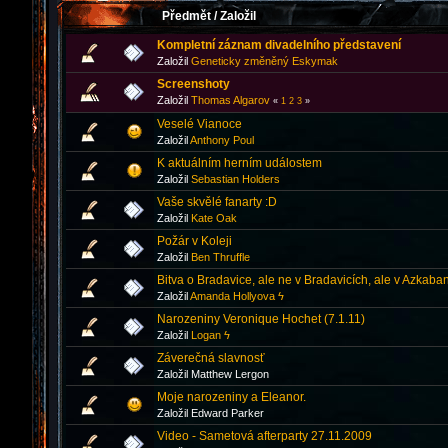
Předmět
/
Založil
Kompletní záznam divadelního představení
Založil
Geneticky změněný Eskymak
Screenshoty
Založil
Thomas Algarov
«
1
2
3
»
Veselé Vianoce
Založil
Anthony Poul
K aktuálním herním událostem
Založil
Sebastian Holders
Vaše skvělé fanarty :D
Založil
Kate Oak
Požár v Koleji
Založil
Ben Thruffle
Bitva o Bradavice, ale ne v Bradavicích, ale v Azkaban
Založil
Amanda Hollyova ϟ
Narozeniny Veronique Hochet (7.1.11)
Založil
Logan ϟ
Záverečná slavnosť
Založil Matthew Lergon
Moje narozeniny a Eleanor.
Založil Edward Parker
Video - Sametová afterparty 27.11.2009