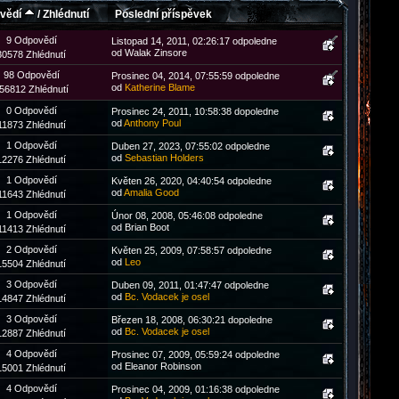
vědí
/
Zhlédnutí
Poslední příspěvek
9 Odpovědí
Listopad 14, 2011, 02:26:17 odpoledne
od Walak Zinsore
30578 Zhlédnutí
98 Odpovědí
Prosinec 04, 2014, 07:55:59 odpoledne
od
Katherine Blame
56812 Zhlédnutí
0 Odpovědí
Prosinec 24, 2011, 10:58:38 dopoledne
od
Anthony Poul
11873 Zhlédnutí
1 Odpovědí
Duben 27, 2023, 07:55:02 odpoledne
od
Sebastian Holders
12276 Zhlédnutí
1 Odpovědí
Květen 26, 2020, 04:40:54 odpoledne
od
Amalia Good
11643 Zhlédnutí
1 Odpovědí
Únor 08, 2008, 05:46:08 odpoledne
od Brian Boot
11413 Zhlédnutí
2 Odpovědí
Květen 25, 2009, 07:58:57 odpoledne
od
Leo
15504 Zhlédnutí
3 Odpovědí
Duben 09, 2011, 01:47:47 odpoledne
od
Bc. Vodacek je osel
14847 Zhlédnutí
3 Odpovědí
Březen 18, 2008, 06:30:21 dopoledne
od
Bc. Vodacek je osel
12887 Zhlédnutí
4 Odpovědí
Prosinec 07, 2009, 05:59:24 odpoledne
od Eleanor Robinson
15001 Zhlédnutí
4 Odpovědí
Prosinec 04, 2009, 01:16:38 odpoledne