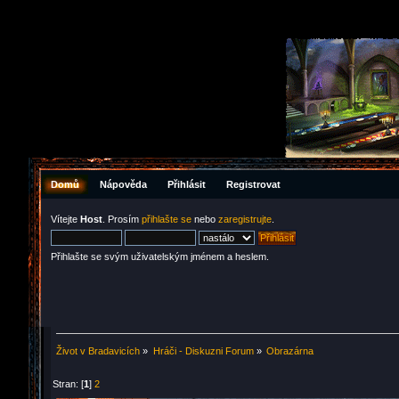
Domů
Nápověda
Přihlásit
Registrovat
Vítejte
Host
. Prosím
přihlašte se
nebo
zaregistrujte
.
Přihlašte se svým uživatelským jménem a heslem.
Život v Bradavicích
»
Hráči - Diskuzni Forum
»
Obrazárna
Stran: [
1
]
2