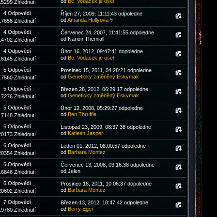
od
Bc. Vodacek je osel
15299 Zhlédnutí
4 Odpovědí
Říjen 27, 2009, 11:11:43 odpoledne
od
Amanda Hollyova ϟ
17656 Zhlédnutí
4 Odpovědí
Červenec 24, 2007, 11:41:55 odpoledne
od Narion Themiall
14702 Zhlédnutí
4 Odpovědí
Únor 16, 2012, 09:47:41 dopoledne
od
Bc. Vodacek je osel
16145 Zhlédnutí
5 Odpovědí
Prosinec 15, 2011, 04:28:21 odpoledne
od
Geneticky změněný Eskymak
17560 Zhlédnutí
5 Odpovědí
Březen 28, 2012, 06:29:17 odpoledne
od
Geneticky změněný Eskymak
17276 Zhlédnutí
5 Odpovědí
Únor 12, 2008, 05:29:27 odpoledne
od
Ben Thruffle
17148 Zhlédnutí
6 Odpovědí
Listopad 23, 2009, 08:37:38 odpoledne
od
Katleen Jasper
20173 Zhlédnutí
6 Odpovědí
Leden 01, 2012, 08:00:57 odpoledne
od
Barbara Montez
20354 Zhlédnutí
6 Odpovědí
Červenec 13, 2008, 03:16:38 odpoledne
od Jelen
16846 Zhlédnutí
6 Odpovědí
Prosinec 18, 2011, 10:06:37 dopoledne
od
Barbara Montez
20602 Zhlédnutí
7 Odpovědí
Březen 13, 2012, 10:47:42 odpoledne
od
Berry Eger
19780 Zhlédnutí