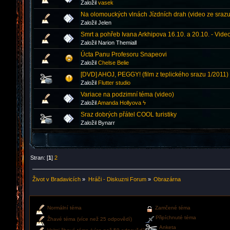
Založil
vasek
Na olomouckých vlnách Jízdních drah (video ze srazu 
Založil Jelen
Smrt a pohřeb Ivana Arkhipova 16.10. a 20.10. - Vide
Založil Narion Themiall
Úcta Panu Profesoru Snapeovi
Založil
Chelse Belie
[DVD] AHOJ, PEGGY! (film z teplického srazu 1/2011)
Založil
Flutter studio
Variace na podzimní téma (video)
Založil
Amanda Hollyova ϟ
Sraz dobrých přátel COOL turistiky
Založil Bynarr
Stran: [
1
]
2
Život v Bradavicích
»
Hráči - Diskuzni Forum
»
Obrazárna
Normální téma
Zamčené téma
Připíchnuté téma
Žhavé téma (více než 25 odpovědí)
Anketa