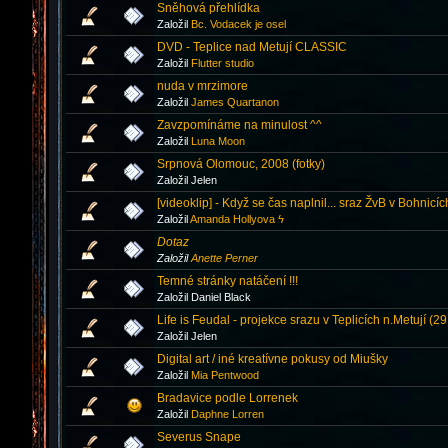
Sněhová přehlídka
Založil
Bc. Vodacek je osel
DVD - Teplice nad Metují CLASSIC
Založil
Flutter studio
nuda v mrzimore
Založil
James Quartanon
Zavzpomínáme na minulost ^^
Založil
Luna Moon
Srpnová Olomouc, 2008 (fotky)
Založil Jelen
[videoklip] - Když se čas naplnil... sraz ŽvB v Bohnicí
Založil
Amanda Hollyova ϟ
Dotaz
Založil
Anette Perner
Temné stránky natáčení !!!
Založil Daniel Black
Life is Feudal - projekce srazu v Teplicích n.Metují (29
Založil Jelen
Digital art / iné kreatívne pokusy od Miušky
Založil
Mia Pentwood
Bradavice podle Lorrenek
Založil
Daphne Lorren
Severus Snape