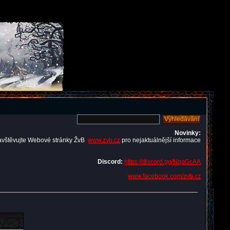
Novinky:
avštěvujte Webové stránky ŽvB
www.zvb.cz
pro nejaktuálnější informace
Discord:
https://discord.gg/NqqGcAA
www.facebook.com/zvb.cz