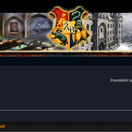
Pravidelně n
ní!