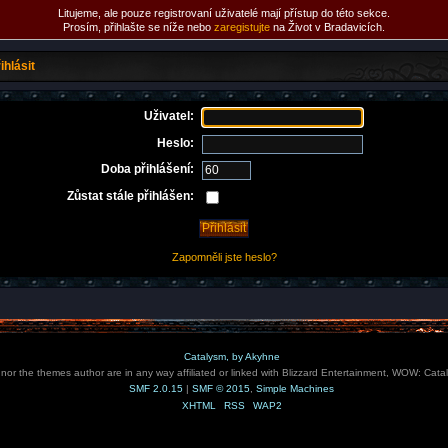
Litujeme, ale pouze registrovaní uživatelé mají přístup do této sekce.
Prosím, přihlašte se níže nebo
zaregistujte
na Život v Bradavicích.
ihlásit
Uživatel:
Heslo:
Doba přihlášení:
Zůstat stále přihlášen:
Zapomněli jste heslo?
Catalysm, by Akyhne
e nor the themes author are in any way affiliated or linked with Blizzard Entertainment, WOW: Cata
SMF 2.0.15
|
SMF © 2015
,
Simple Machines
XHTML
RSS
WAP2