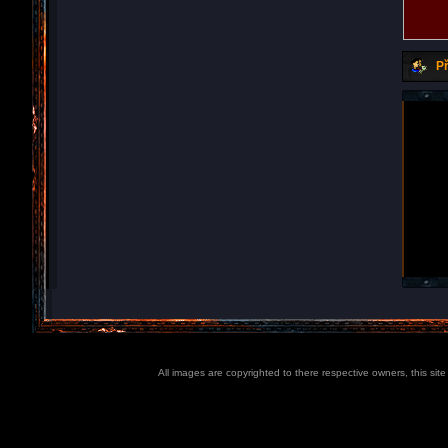
Př
All images are copyrighted to there respective owners, this sit