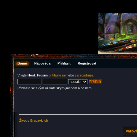
Domů
Nápověda
Přihlásit
Registrovat
Vítejte
Host
. Prosím
přihlašte se
nebo
zaregistrujte
.
Přihlašte se svým uživatelským jménem a heslem.
Život v Bradavicích
Varová