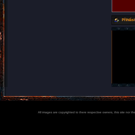
Přihlási
All images are copyrighted to there respective owners, this site nor t