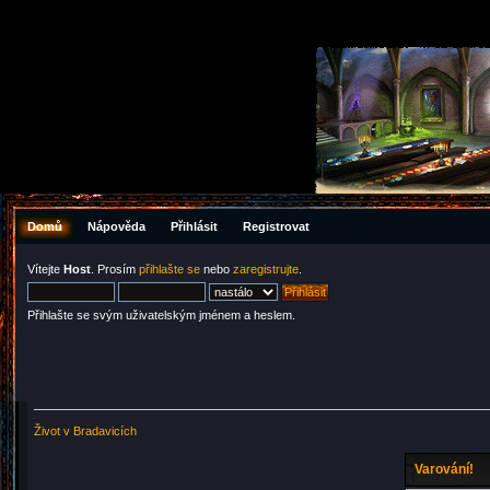
Domů
Nápověda
Přihlásit
Registrovat
Vítejte
Host
. Prosím
přihlašte se
nebo
zaregistrujte
.
Přihlašte se svým uživatelským jménem a heslem.
Život v Bradavicích
Varování!