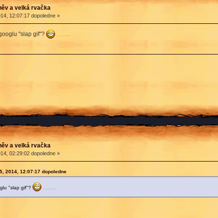
ěv a velká rvačka
14, 12:07:17 dopoledne »
googlu "slap gif"?
a nechce se mu trávit znovu milion let na tumbrl
ěv a velká rvačka
14, 02:29:02 dopoledne »
15, 2014, 12:07:17 dopoledne
glu "slap gif"?
a nechce se mu trávit znovu milion let na tumbrl