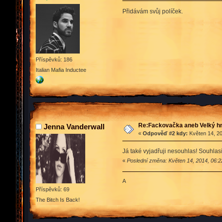
Přidávám svůj políček.
Příspěvků: 186
Italian Mafia Inductee
Re:Fackovačka aneb Velký hn
Jenna Vanderwall
«
Odpověď #2 kdy:
Květen 14, 20
Já také vyjadřuji nesouhlas! Souhla
«
Poslední změna: Květen 14, 2014, 06:2
A
Příspěvků: 69
The Bitch Is Back!