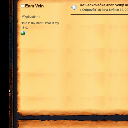
Re:Fackovačka aneb Velký hn
Eam Vein
«
Odpověď #6 kdy:
Květen 14, 20
Příspěvků: 61
Hate in my heart, love in my
mind.