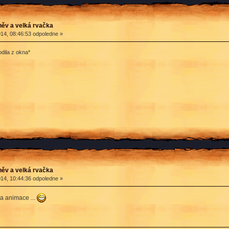
ěv a velká rvačka
14, 08:46:53 odpoledne »
dila z okna*
ěv a velká rvačka
14, 10:44:36 odpoledne »
 ta animace ...