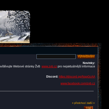
Novinky:
avštěvujte Webové stránky ŽvB
www.zvb.cz
pro nejaktuálnější informace
Discord:
https://discord.gg/NqqGcAA
www.facebook.com/zvb.cz
« předchozí
další »
TISK