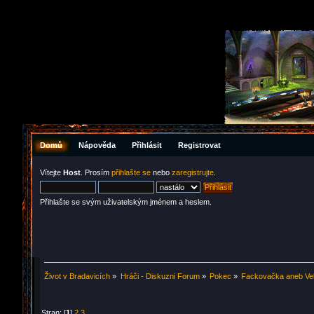
Domů
Nápověda
Přihlásit
Registrovat
Vítejte
Host
. Prosím
přihlašte se
nebo
zaregistrujte
.
Přihlašte se svým uživatelským jménem a heslem.
Život v Bradavicích
»
Hráči - Diskuzni Forum
»
Pokec
»
Fackovačka aneb Vel
Stran: [
1
]
2
3