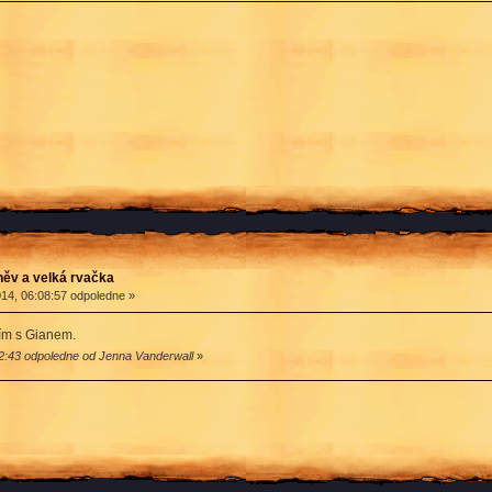
ěv a velká rvačka
14, 06:08:57 odpoledne »
sím s Gianem.
2:43 odpoledne od Jenna Vanderwall
»