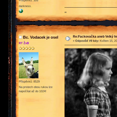
Příspěvků: 305
darkness.
∞
Re:Fackovačka aneb Velký hn
Bc. Vodacek je osel
«
Odpověď #9 kdy:
Květen 15, 20
RT ŽvB
Příspěvků: 8529
Na prstech obou rukou lze
napočítat až do 1024!