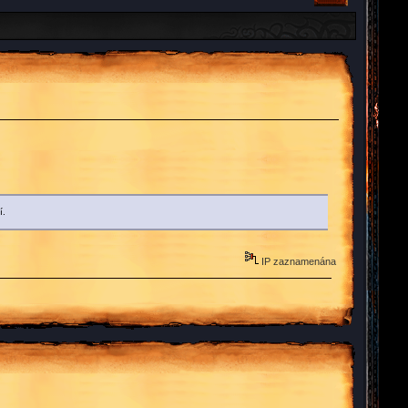
í.
IP zaznamenána