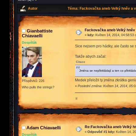
Autor
Téma: Fackovačka aneb Velký hněv a v
Fackovačka aneb Velký hněv 
Gianbattiste
Chiavaelli
«
kdy:
Květen 14, 2014, 04:58:53 
Dospělák
Sice nejsem pro hádky, ale často se 
Takže abych začal:
Citace
Jména se nepřekládají a ten co překládal
Medek přeložil ty jména zkrátka geni
Příspěvků: 226
«
Poslední změna: Květen 14, 2014, 05:03
Who pulls the strings?
♕
Re:Fackovačka aneb Velký hn
Adam Chiavaelli
«
Odpověď #1 kdy:
Květen 14, 20
Dospělák