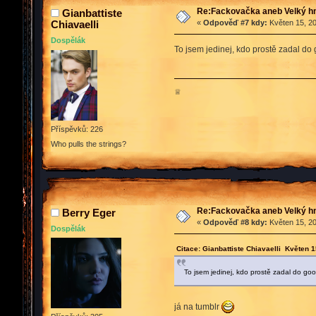
Re:Fackovačka aneb Velký hn
Gianbattiste
Chiavaelli
«
Odpověď #7 kdy:
Květen 15, 20
Dospělák
To jsem jedinej, kdo prostě zadal do 
♕
Příspěvků: 226
Who pulls the strings?
Re:Fackovačka aneb Velký hn
Berry Eger
«
Odpověď #8 kdy:
Květen 15, 20
Dospělák
Citace: Gianbattiste Chiavaelli Květen 
To jsem jedinej, kdo prostě zadal do goo
já na tumblr