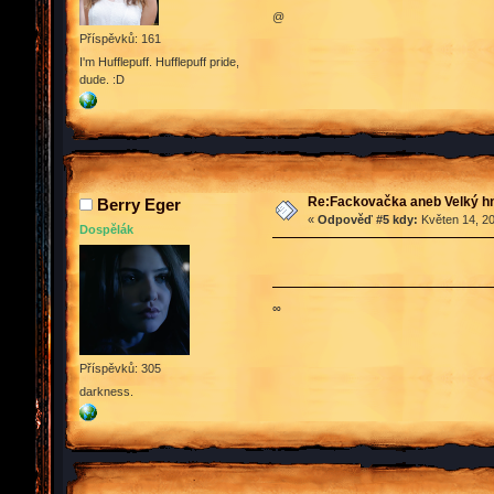
@
Příspěvků: 161
I'm Hufflepuff. Hufflepuff pride,
dude. :D
Re:Fackovačka aneb Velký hn
Berry Eger
«
Odpověď #5 kdy:
Květen 14, 20
Dospělák
∞
Příspěvků: 305
darkness.