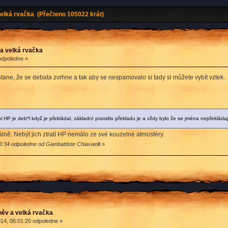
elká rvačka (Přečteno 105022 krát)
a velká rvačka
odpoledne »
stane, že se debata zvrhne a tak aby se nespamovalo si tady si můžete vybít vztek.
 HP je deb*l když je překládal, základní pravidlo překladu je a vždy bylo že se jména nepřekládaj
álně. Nebýt jich ztratí HP nemálo ze své kouzelné atmosféry.
:34 odpoledne od Gianbattiste Chiavaelli
»
ěv a velká rvačka
14, 06:01:20 odpoledne »