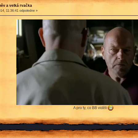
ěv a velká rvačka
14, 11:36:41 odpoledne »
A pro ty, co BB viděli