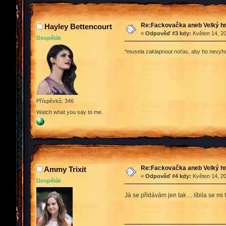
Re:Fackovačka aneb Velký hn
Hayley Bettencourt
«
Odpověď #3 kdy:
Květen 14, 20
Dospělák
*musela zaklapnout noťas, aby ho nevyho
Příspěvků: 346
Watch what you say to me.
Re:Fackovačka aneb Velký hn
Ammy Trixit
«
Odpověď #4 kdy:
Květen 14, 20
Dospělák
Já se přidávám jen tak ... líbila se mi