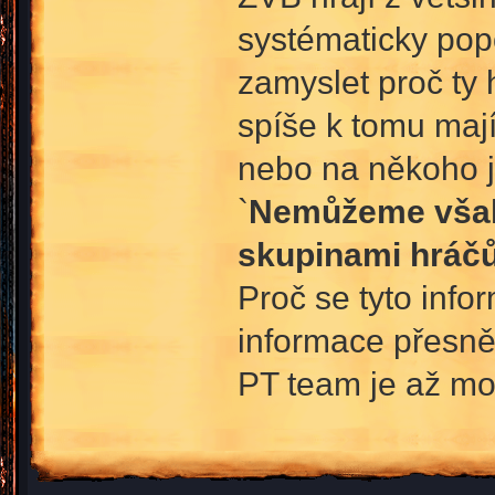
systématicky pop
zamyslet proč ty
spíše k tomu mají
nebo na někoho 
`
Nemůžeme však 
skupinami hráč
Proč se tyto info
informace přesněj
PT team je až moc