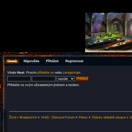
Domů
Nápověda
Přihlásit
Registrovat
Vítejte
Host
. Prosím
přihlašte se
nebo
zaregistrujte
.
Přihlašte se svým uživatelským jménem a heslem.
Život v Bradavicích
»
Hráči - Diskuzni Forum
»
Pokec
»
Otázky ohledně situace s J