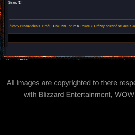
Stran: [
1
]
Život v Bradavicích
»
Hráči - Diskuzni Forum
»
Pokec
»
Otázky ohledně situace s J
All images are copyrighted to there respe
with Blizzard Entertainment, WOW: 