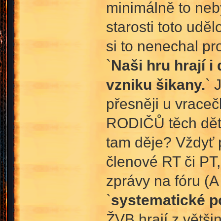
minimálně to neby
starosti toto udě
si to nenechal pr
`
Naši hru hrají i
vzniku šikany.
` 
přesněji u vraceč
RODIČŮ těch dětí 
tam děje? Vždyť p
členové RT či PT
zprávy na fóru (
`
systematické p
ŽVB hrají z větši