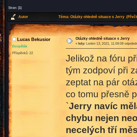
Stran: [
1
]
Autor
Téma: Otázky ohledně situace s Jerry (Přečt
Otázky ohledně situace s Jerry
Lucas Bekusior
«
kdy:
Leden 13, 2021, 11:09:08 odpoled
Dospělák
Příspěvků: 22
Jelikož na fóru p
tým zodpoví při 
zeptat na pár otá
co tomu přesně p
`
Jerry navíc měl
chybu nejen neo
necelých tří měs