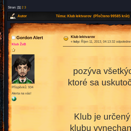
Stran: [
1
]
2
3
Autor
Téma: Klub lektvarov (Přečteno 99585 krát)
Klub lektvarov
Gordon Alert
«
kdy:
Říjen 11, 2013, 04:13:32 odpoledne
Klub ŽvB
pozýva všetkýc
ktoré sa uskutoč
Příspěvků: 934
Alerta na vás!
Klub je určen
klubu vynechaný