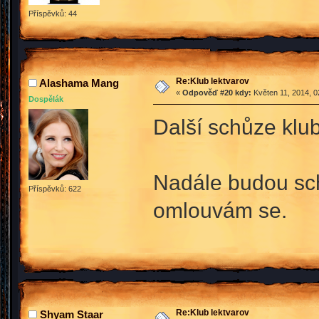
Příspěvků: 44
Re:Klub lektvarov
Alashama Mang
«
Odpověď #20 kdy:
Květen 11, 2014, 0
Dospělák
Další schůze klu
Nadále budou sch
Příspěvků: 622
omlouvám se.
Re:Klub lektvarov
Shyam Staar