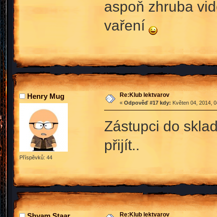
aspoň zhruba vidě
vaření
Re:Klub lektvarov
Henry Mug
«
Odpověď #17 kdy:
Květen 04, 2014, 0
Zástupci do sklad
přijít..
Příspěvků: 44
Re:Klub lektvarov
Shyam Staar