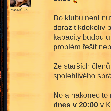
Příspěvků: 622
Do klubu není nut
dorazit kdokoliv 
kapacity budou 
problém řešit ne
Ze starších členů
spolehlivého spr
No a nakonec to n
dnes v 20:00
v K