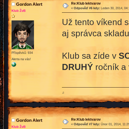
Re:Klub lektvarov
Gordon Alert
«
Odpověď #6 kdy:
Leden 30, 2014, 04:
Klub ŽvB
Už tento víkend 
aj správca skladu
Klub sa zíde v
S
Příspěvků: 934
Alerta na vás!
DRUHÝ
ročník a 
♫
Re:Klub lektvarov
Gordon Alert
«
Odpověď #7 kdy:
Únor 01, 2014, 11:2
Klub ŽvB