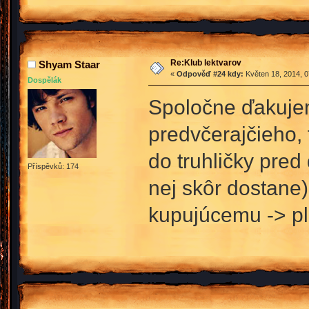
Re:Klub lektvarov
Shyam Staar
«
Odpověď #24 kdy:
Květen 18, 2014, 0
Dospělák
Spoločne ďakujem
predvčerajčieho, 
do truhličky pred
Příspěvků: 174
nej skôr dostane
kupujúcemu -> pl