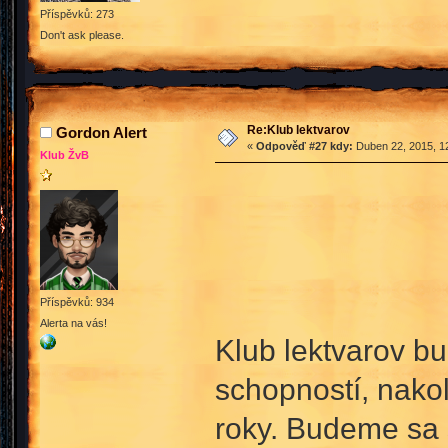
Příspěvků: 273
Don't ask please.
Re:Klub lektvarov
Gordon Alert
«
Odpověď #27 kdy:
Duben 22, 2015, 12
Klub ŽvB
Příspěvků: 934
Alerta na vás!
Klub lektvarov bu
schopností, nako
roky. Budeme sa 