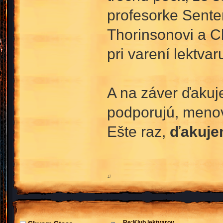
profesorke Sente
Thorinsonovi a C
pri varení lektva
A na záver ďakuj
podporujú, menova
Ešte raz,
ďakuj
♫
Re:Klub lektvarov