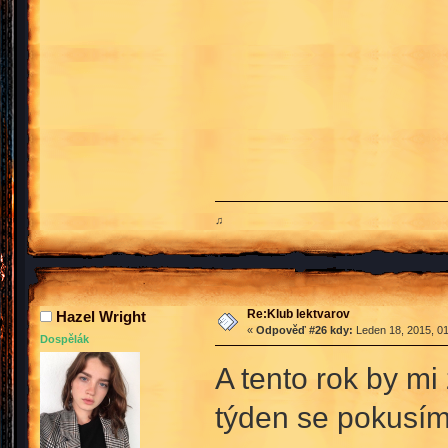
♫
Re:Klub lektvarov
Hazel Wright
«
Odpověď #26 kdy:
Leden 18, 2015, 01
Dospělák
A tento rok by mi
týden se pokusím