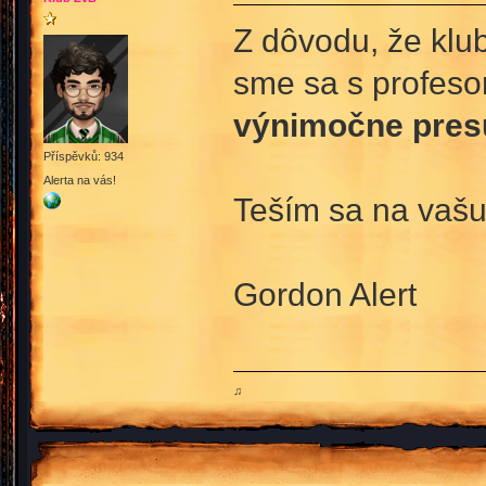
Z dôvodu, že klub
sme sa s profesor
výnimočne pres
Příspěvků: 934
Alerta na vás!
Teším sa na vašu
Gordon Alert
♫