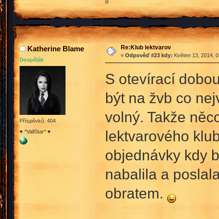
B
Re:Klub lektvarov
Katherine Blame
«
Odpověď #23 kdy:
Květen 13, 2014, 0
Dospělák
S otevírací dobou
být na žvb co nej
volný. Takže něco
Příspěvků: 404
lektvarového klu
♥ *VallStar* ♥
objednávky kdy by
nabalila a poslal
obratem.