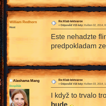
Re:Klub lektvarov
William Redhorn
«
Odpověď #15 kdy:
Květen 02, 2014, 0
Host
Este nehadzte fli
predpokladam ze 
Re:Klub lektvarov
Alashama Mang
«
Odpověď #16 kdy:
Květen 03, 2014, 1
Dospělák
I když to trvalo 
bude