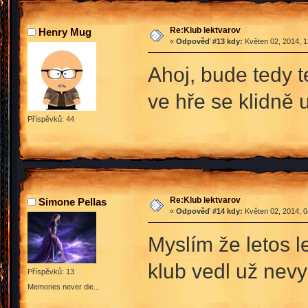
Re:Klub lektvarov
Henry Mug
«
Odpověď #13 kdy:
Květen 02, 2014, 1
Ahoj, bude tedy t
ve hře se klidně 
Příspěvků: 44
Re:Klub lektvarov
Simone Pellas
«
Odpověď #14 kdy:
Květen 02, 2014, 0
Myslím že letos l
klub vedl už nev
Příspěvků: 13
Memories never die...