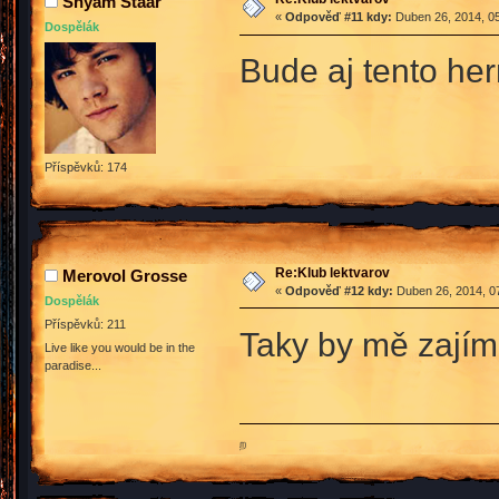
Shyam Staar
«
Odpověď #11 kdy:
Duben 26, 2014, 05
Dospělák
Bude aj tento her
Příspěvků: 174
Re:Klub lektvarov
Merovol Grosse
«
Odpověď #12 kdy:
Duben 26, 2014, 07
Dospělák
Příspěvků: 211
Taky by mě zají
Live like you would be in the
paradise...
ற