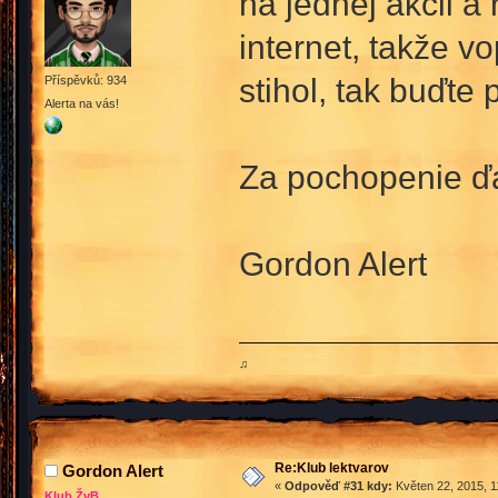
na jednej akcii a
internet, takže 
stihol, tak buďte 
Příspěvků: 934
Alerta na vás!
Za pochopenie ď
Gordon Alert
♫
Re:Klub lektvarov
Gordon Alert
«
Odpověď #31 kdy:
Květen 22, 2015, 1
Klub ŽvB