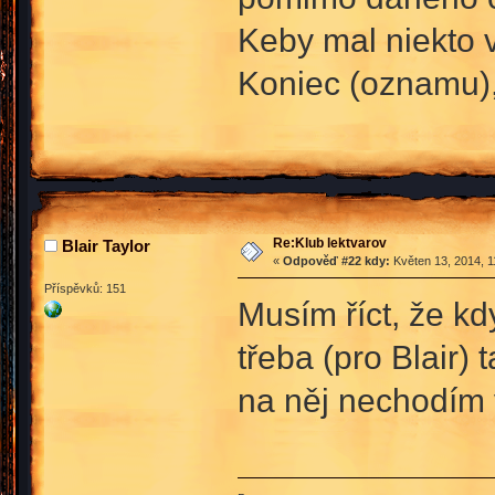
Keby mal niekto v
Koniec (oznamu),
Re:Klub lektvarov
Blair Taylor
«
Odpověď #22 kdy:
Květen 13, 2014, 1
Příspěvků: 151
Musím říct, že kdy
třeba (pro Blair) 
na něj nechodím v