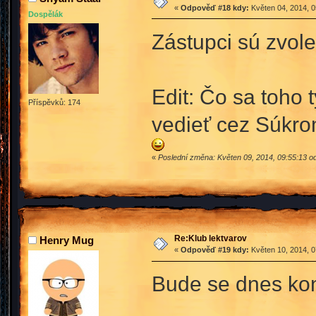
«
Odpověď #18 kdy:
Květen 04, 2014, 0
Dospělák
Zástupci sú zvole
Edit: Čo sa toho 
Příspěvků: 174
vedieť cez Súkr
«
Poslední změna: Květen 09, 2014, 09:55:13 
Re:Klub lektvarov
Henry Mug
«
Odpověď #19 kdy:
Květen 10, 2014, 0
Bude se dnes kona