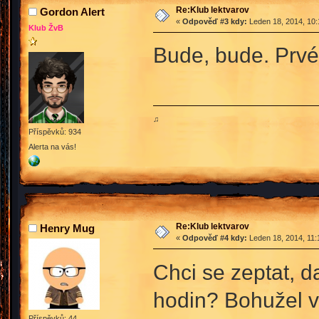
Re:Klub lektvarov
Gordon Alert
«
Odpověď #3 kdy:
Leden 18, 2014, 10:
Klub ŽvB
Bude, bude. Prvé 
♫
Příspěvků: 934
Alerta na vás!
Re:Klub lektvarov
Henry Mug
«
Odpověď #4 kdy:
Leden 18, 2014, 11:
Chci se zeptat, d
hodin? Bohužel ve
Příspěvků: 44