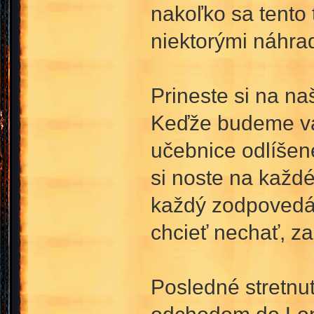
nakoľko sa tento
niektorými náhra
Prineste si na na
Keďže budeme vari
učebnice odlíšen
si noste na každé 
každý zodpovedá,
chcieť nechať, za
Posledné stretnu