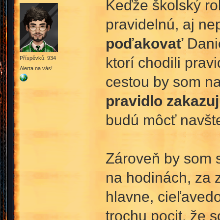
Keďže školský ro
pravidelnú, aj n
poďakovať
Danie
ktorí chodili pra
Příspěvků: 934
Alerta na vás!
cestou by som na
pravidlo zakazu
budú môcť navšte
Zároveň by som s
na hodinách, za 
hlavne, cieľave
trochu pocit, že