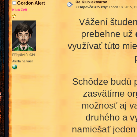
Re:Klub lektvarov
Gordon Alert
«
Odpověď #25 kdy:
Leden 18, 2015, 11
Klub ŽvB
Vážení študent
prebehne už
využívať túto mi
Příspěvků: 934
Alerta na vás!
Schôdze budú p
zasvätíme or
možnosť aj va
druhého a vy
namiešať jeden 