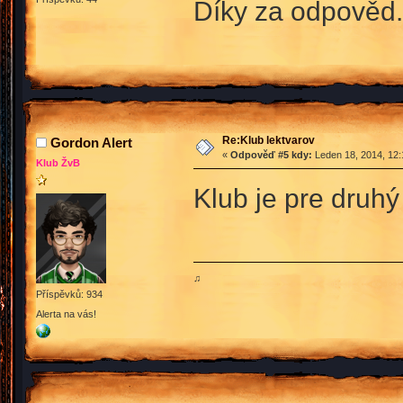
Díky za odpověd.
Re:Klub lektvarov
Gordon Alert
«
Odpověď #5 kdy:
Leden 18, 2014, 12:
Klub ŽvB
Klub je pre druhý
♫
Příspěvků: 934
Alerta na vás!