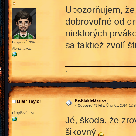
Upozorňujem, že d
dobrovoľné od dr
niektorých prváko
sa taktiež zvolí š
Příspěvků: 934
Alerta na vás!
♫
Re:Klub lektvarov
Blair Taylor
«
Odpověď #8 kdy:
Únor 01, 2014, 12:2
Příspěvků: 151
Jé, škoda, že zro
šikovný