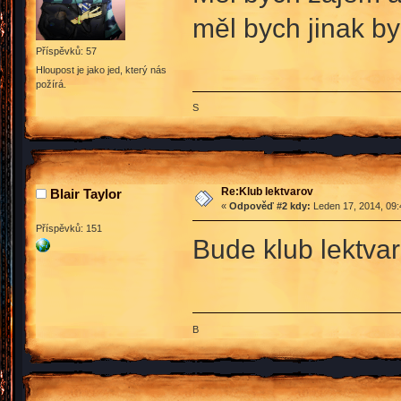
měl bych jinak by
Příspěvků: 57
Hloupost je jako jed, který nás
požírá.
S
Re:Klub lektvarov
Blair Taylor
«
Odpověď #2 kdy:
Leden 17, 2014, 09:
Příspěvků: 151
Bude klub lektvar
B