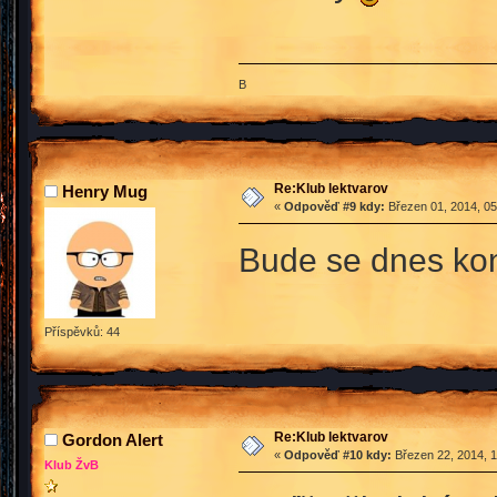
B
Re:Klub lektvarov
Henry Mug
«
Odpověď #9 kdy:
Březen 01, 2014, 05
Bude se dnes kon
Příspěvků: 44
Re:Klub lektvarov
Gordon Alert
«
Odpověď #10 kdy:
Březen 22, 2014, 1
Klub ŽvB