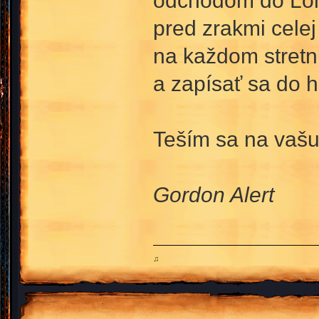
odchodom do Lond
pred zrakmi cele
na každom stretnu
a zapísať sa do h
Teším sa na vašu
Gordon Alert
♫