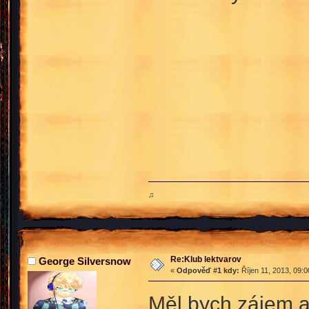
♫
Re:Klub lektvarov
George Silversnow
«
Odpověď #1 kdy:
Říjen 11, 2013, 09:
Měl bych zájem a