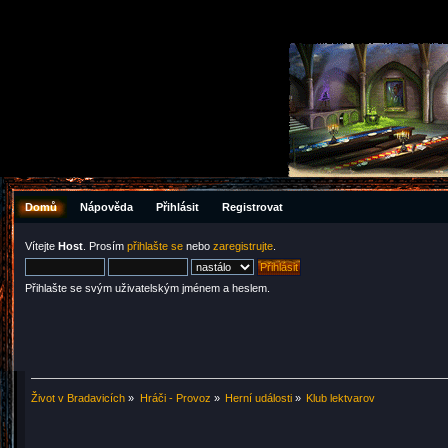
Domů
Nápověda
Přihlásit
Registrovat
Vítejte
Host
. Prosím
přihlašte se
nebo
zaregistrujte
.
Přihlašte se svým uživatelským jménem a heslem.
Život v Bradavicích
»
Hráči - Provoz
»
Herní události
»
Klub lektvarov