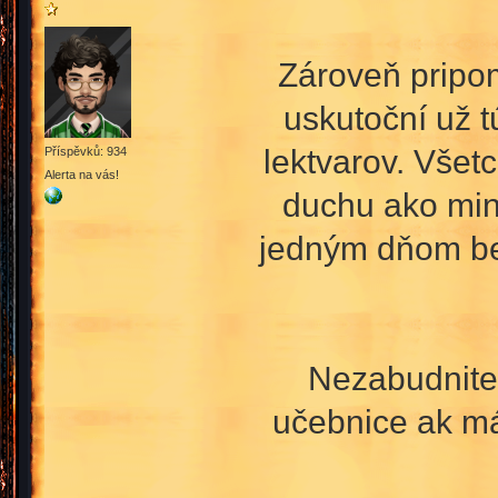
Zároveň pripom
uskutoční už t
lektvarov. Všet
Příspěvků: 934
Alerta na vás!
duchu ako minu
jedným dňom bez
Nezabudnite 
učebnice ak mát