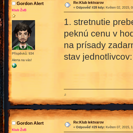
Re:Klub lektvarov
Gordon Alert
«
Odpověď #28 kdy:
Květen 02, 2015, 0
Klub ŽvB
1. stretnutie prebe
peknú cenu v hod
na prísady zadar
stav jednotlivcov:
Příspěvků: 934
Alerta na vás!
♫
Re:Klub lektvarov
Gordon Alert
«
Odpověď #29 kdy:
Květen 07, 2015, 1
Klub ŽvB