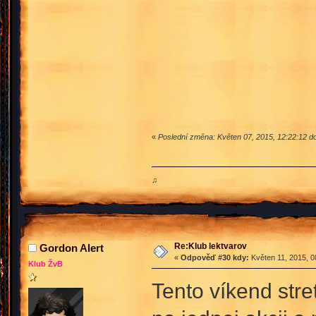
«
Poslední změna: Květen 07, 2015, 12:22:12 d
♫
Re:Klub lektvarov
Gordon Alert
«
Odpověď #30 kdy:
Květen 11, 2015, 0
Klub ŽvB
Tento víkend str