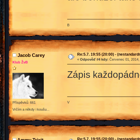
B
Re:5.7. 19:55 (20:00) - (nestandard
Jacob Carey
«
Odpověď #4 kdy:
Červenec 01, 2014, 
Klub ŽvB
Zápis každopádn
V
Příspěvků: 661
Vrčím a někdy i koušu...
Re:5.7. 19:55 (20:00) - (nestandard
Ammy Trixit