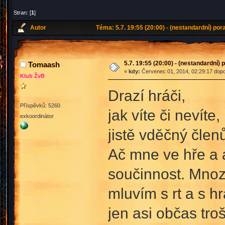
Stran: [
1
]
Autor
Téma: 5.7. 19:55 (20:00) - (nestandardní) por
5.7. 19:55 (20:00) - (nestandardní)
Tomaash
«
kdy:
Červenec 01, 2014, 02:29:17 dopo
Klub ŽvB
Drazí hráči,
Příspěvků: 5260
jak víte či nevít
exkoordinátor
jistě vděčný čle
Ač mne ve hře a a
součinnost. Mnozí
mluvím s rt a s h
jen asi občas tr