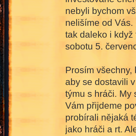
nebyli bychom vš
nelišíme od Vás.
tak daleko i když
sobotu 5. červen
Prosím všechny, k
aby se dostavili 
týmu s hráči. My 
Vám přijdeme pov
probírali nějaká 
jako hráči a rt.