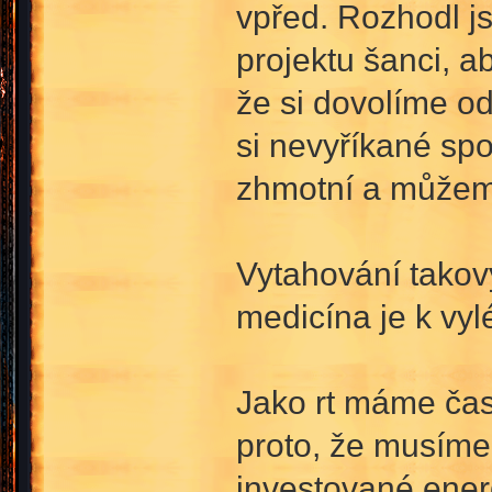
vpřed. Rozhodl j
projektu šanci, a
že si dovolíme od
si nevyříkané spo
zhmotní a můžem
Vytahování takový
medicína je k vyl
Jako rt máme čast
proto, že musíme
investované energ