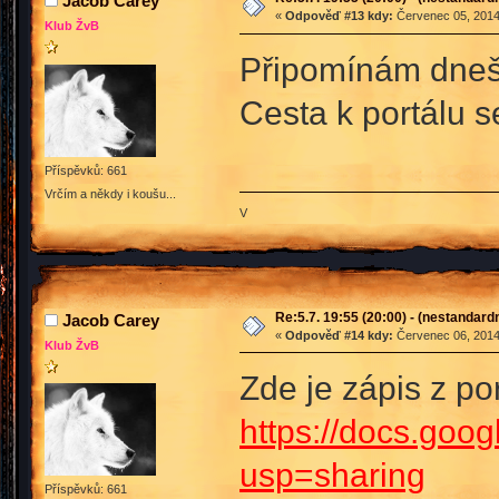
Jacob Carey
«
Odpověď #13 kdy:
Červenec 05, 2014
Klub ŽvB
Připomínám dnešn
Cesta k portálu s
Příspěvků: 661
Vrčím a někdy i koušu...
V
Re:5.7. 19:55 (20:00) - (nestandard
Jacob Carey
«
Odpověď #14 kdy:
Červenec 06, 2014
Klub ŽvB
Zde je zápis z po
https://docs.g
usp=sharing
Příspěvků: 661