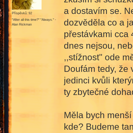
a dostavím se. Ne
Příspěvků: 92
dozvěděla co a ja
"After all this time?" "Always." -
Alan Rickman
přestávkami cca 4 
dnes nejsou, neb
,,stížnost" ode 
Doufám tedy, že 
jedinci kvůli kte
ty zbytečné dohady
Měla bych menší 
kde? Budeme tam s