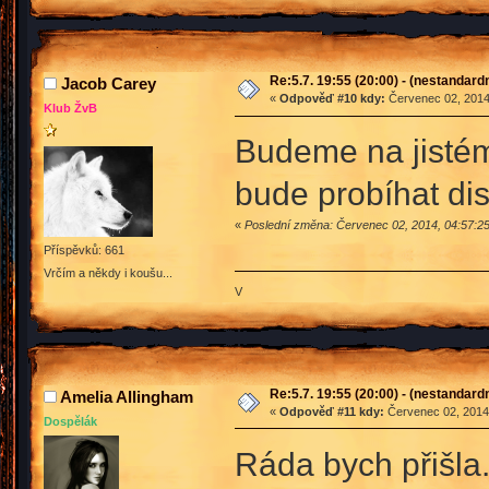
Re:5.7. 19:55 (20:00) - (nestandard
Jacob Carey
«
Odpověď #10 kdy:
Červenec 02, 2014
Klub ŽvB
Budeme na jistém
bude probíhat di
«
Poslední změna: Červenec 02, 2014, 04:57:2
Příspěvků: 661
Vrčím a někdy i koušu...
V
Re:5.7. 19:55 (20:00) - (nestandard
Amelia Allingham
«
Odpověď #11 kdy:
Červenec 02, 2014,
Dospělák
Ráda bych přišla