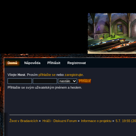
Domů
Nápověda
Přihlásit
Registrovat
Vítejte
Host
. Prosím
přihlašte se
nebo
zaregistrujte
.
Přihlašte se svým uživatelským jménem a heslem.
Život v Bradavicích
»
Hráči - Diskuzni Forum
»
Informace o projektu
»
5.7. 19:55 (2