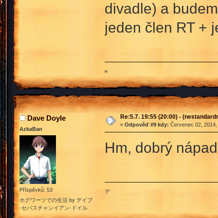
divadle) a budem
jeden člen RT + j
ʜ
Re:5.7. 19:55 (20:00) - (nestandard
Dave Doyle
«
Odpověď #9 kdy:
Červenec 02, 2014, 
AzkaBan
Hm, dobrý nápad
Příspěvků: 53
デ
ホグワーツでの生活 by デイブ
·セバスチャンイアン·ドイル