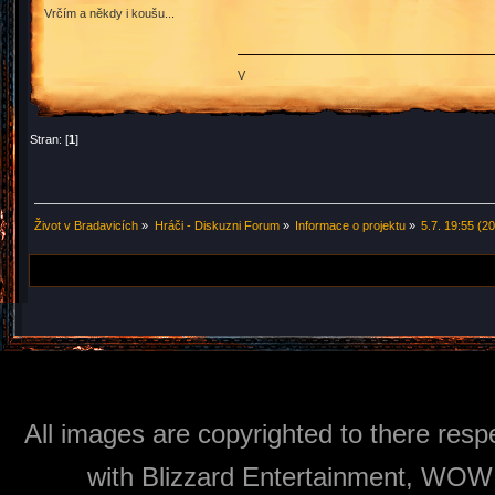
Vrčím a někdy i koušu...
V
Stran: [
1
]
Život v Bradavicích
»
Hráči - Diskuzni Forum
»
Informace o projektu
»
5.7. 19:55 (2
All images are copyrighted to there respe
with Blizzard Entertainment, WOW: 