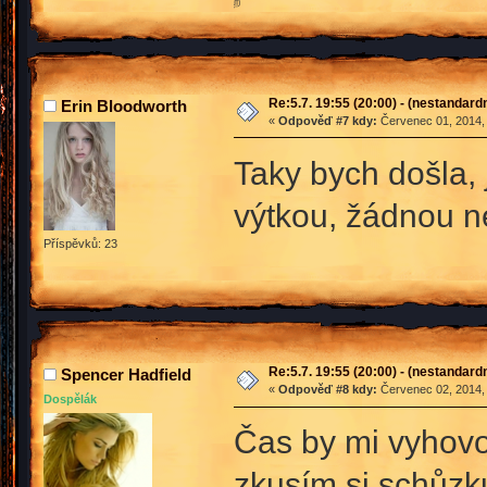
ற
Re:5.7. 19:55 (20:00) - (nestandard
Erin Bloodworth
«
Odpověď #7 kdy:
Červenec 01, 2014, 
Taky bych došla,
výtkou, žádnou n
Příspěvků: 23
Re:5.7. 19:55 (20:00) - (nestandard
Spencer Hadfield
«
Odpověď #8 kdy:
Červenec 02, 2014, 
Dospělák
Čas by mi vyhovov
zkusím si schůzk