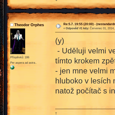
Re:5.7. 19:55 (20:00) - (nestandard
Theodor Orphes
«
Odpověď #1 kdy:
Červenec 01, 2014, 
(y)
- Uděluji velmi v
Příspěvků: 186
tímto krokem zpět
Per aspera ad astra..
- jen mne velmi m
hluboko v lesích
natož počítač s i
T