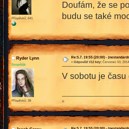
Doufám, že se p
budu se také moci
Příspěvků: 641
Re:5.7. 19:55 (20:00) - (nestandard
Ryder Lynn
«
Odpověď #12 kdy:
Červenec 03, 2014
Dospělák
V sobotu je času
Příspěvků: 38
®
Re:5.7. 19:55 (20:00) - (nestandard