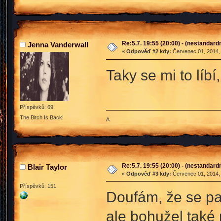
Re:5.7. 19:55 (20:00) - (nestandard
Jenna Vanderwall
«
Odpověď #2 kdy:
Červenec 01, 2014, 
Taky se mi to lí
Příspěvků: 69
The Bitch Is Back!
A
Re:5.7. 19:55 (20:00) - (nestandard
Blair Taylor
«
Odpověď #3 kdy:
Červenec 01, 2014, 
Příspěvků: 151
Doufám, že se pak
ale bohužel také