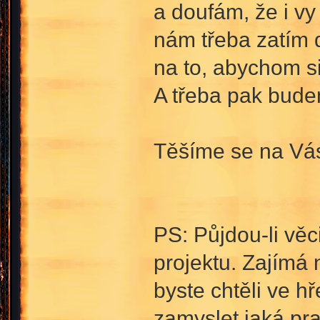
a doufám, že i vy
nám třeba zatím d
na to, abychom si
A třeba pak bude
Těšíme se na Vá
PS: Půjdou-li vě
projektu. Zajímá 
byste chtěli ve 
zamyslet jaká pra