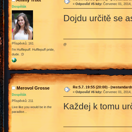
«
Odpověď #5 kdy:
Červenec 01, 2014, 
Dospělák
Dojdu určitě se 
Příspěvků: 161
@
I'm Hufflepuff. Hufflepuff pride,
dude. :D
Re:5.7. 19:55 (20:00) - (nestandard
Merovol Grosse
«
Odpověď #6 kdy:
Červenec 01, 2014, 
Dospělák
Příspěvků: 211
Každej k tomu u
Live like you would be in the
paradise...