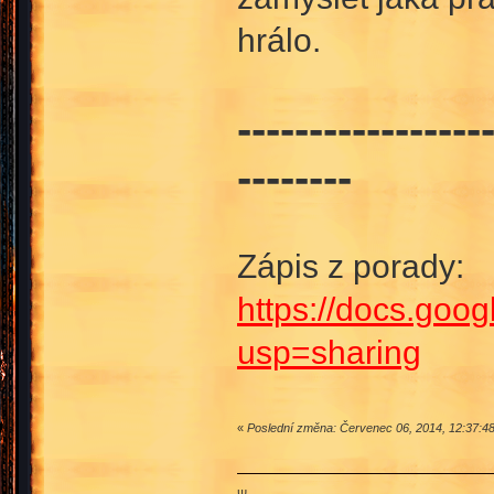
hrálo.
-----------------
--------
Zápis z porady:
https://docs.g
usp=sharing
«
Poslední změna: Červenec 06, 2014, 12:37:4
Ψ