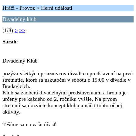
Hráči - Provoz > Herní události
Divadelný klub
(1/8)
>
>>
Sarah
:
Divadelný Klub
pozýva všetkých priaznivcov divadla a predstavení na prvé
stretnutie, ktoré sa uskutoční v sobotu o 19:00 v divadle v
Bradavicích.
Klub sa zaoberá divadelnými predstaveniami a hrou a je
určený pre každého od 2. ročníku vyššie. Na prvom
stretnutí sa dozviete koncept klubu a náčrt tohtoročnej
aktivity.
Tešíme sa na vašu účasť.