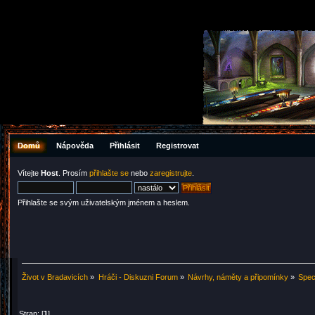
Domů
Nápověda
Přihlásit
Registrovat
Vítejte
Host
. Prosím
přihlašte se
nebo
zaregistrujte
.
Přihlašte se svým uživatelským jménem a heslem.
Život v Bradavicích
»
Hráči - Diskuzni Forum
»
Návrhy, náměty a připomínky
»
Spec
Stran: [
1
]