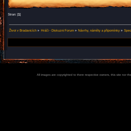
Stran: [
1
]
Život v Bradavicích
»
Hráči - Diskuzni Forum
»
Návrhy, náměty a připomínky
»
Spec
All images are copyrighted to there respective owners, this site nor t