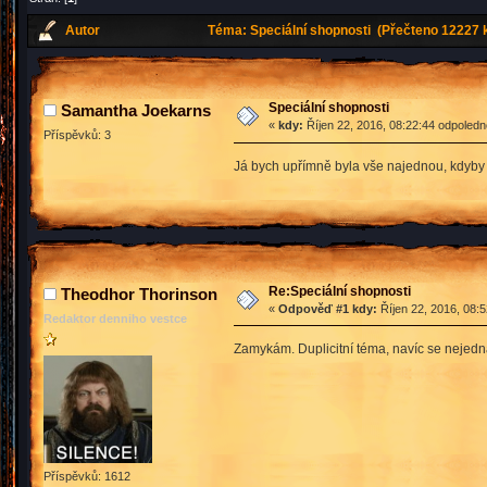
Autor
Téma: Speciální shopnosti (Přečteno 12227 k
Speciální shopnosti
Samantha Joekarns
«
kdy:
Říjen 22, 2016, 08:22:44 odpoledn
Příspěvků: 3
Já bych upřímně byla vše najednou, kdyby 
Re:Speciální shopnosti
Theodhor Thorinson
«
Odpověď #1 kdy:
Říjen 22, 2016, 08:
Redaktor denniho vestce
Zamykám. Duplicitní téma, navíc se nejedná
Příspěvků: 1612