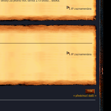
 sestry za jednu noc strhla 175 bodů... Blbka.
IP zaznamenána
IP zaznamenána
TISK
« předchozí
další »