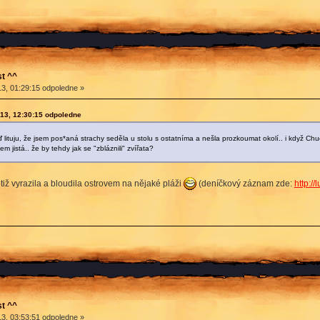
t ^^
3, 01:29:15 odpoledne »
013, 12:30:15 odpoledne
ď lituju, že jsem pos*aná strachy seděla u stolu s ostatníma a nešla prozkoumat okolí.. i když Chuc
em jistá.. že by tehdy jak se "zbláznili" zvířata?
tiž vyrazila a bloudila ostrovem na nějaké pláži
(deníčkový záznam zde:
http:/
t ^^
3, 03:53:51 odpoledne »