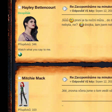
Re:Zavzpomínáme na minulos
Hayley Bettencourt
«
Odpověď #1 kdy:
Srpen 12, 201
Dospělák
Jůůů
první je ta noční můra... do 
nebyla, ne?
dvojka, tam jsem neby
Příspěvků: 346
Watch what you say to me.
Re:Zavzpomínáme na minulos
Mitchie Mack
«
Odpověď #2 kdy:
Srpen 12, 201
Jéé, zrovna včera jsme o tom vedli 
~
Příspěvků: 103