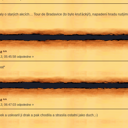
 o starých akcích.... Tour de Bradavice (to bylo kruťácký!), napadení hradu rudými a 
t ^^
3, 05:45:58 odpoledne »
at*
t ^^
3, 06:47:03 odpoledne »
 a uskvaril ji drak a pak chodila a strasila ostatni jako duch.;-)