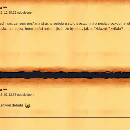
t ^^
3, 12:30:15 odpoledne »
teď lituju, že jsem pos*aná strachy seděla u stolu s ostatníma a nešla prozkoumat okol
la.. ale trojka, hmm, teď si nejsem jistá.. že by tehdy jak se "zbláznili" zvířata?
t ^^
3, 01:13:38 odpoledne »
vášnivou debatu
.