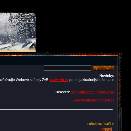
Novinky:
avštěvujte Webové stránky ŽvB
www.zvb.cz
pro nejaktuálnější informace
Discord:
https://discord.gg/NqqGcAA
www.facebook.com/zvb.cz
« předchozí
další »
TISK