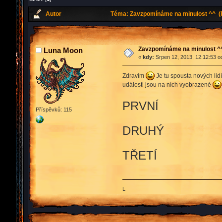
Autor
Téma: Zavzpomínáme na minulost ^^ (P
Zavzpomínáme na minulost ^
Luna Moon
«
kdy:
Srpen 12, 2013, 12:12:53 o
Zdravím
Je tu spousta nových lidí
události jsou na ních vyobrazené
PRVNÍ
Příspěvků: 115
DRUHÝ
TŘETÍ
L