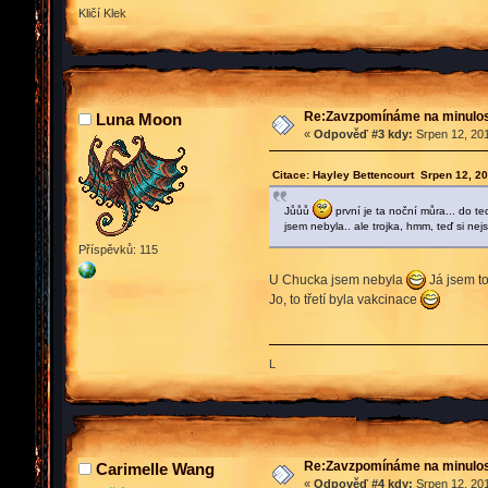
Kličí Klek
Re:Zavzpomínáme na minulos
Luna Moon
«
Odpověď #3 kdy:
Srpen 12, 201
Citace: Hayley Bettencourt Srpen 12, 2
Jůůů
první je ta noční můra... do te
jsem nebyla.. ale trojka, hmm, teď si nejs
Příspěvků: 115
U Chucka jsem nebyla
Já jsem to
Jo, to třetí byla vakcinace
L
Re:Zavzpomínáme na minulos
Carimelle Wang
«
Odpověď #4 kdy:
Srpen 12, 201