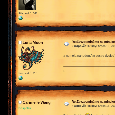
Příspěvků: 641
Re:Zavzpomínáme na minulos
Luna Moon
«
Odpověď #7 kdy:
Srpen 16, 201
a nemela nahodou Am sestru dvojc
L
Příspěvků: 115
Re:Zavzpomínáme na minulos
Carimelle Wang
«
Odpověď #8 kdy:
Srpen 16, 201
Dospělák