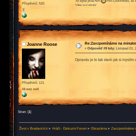
To byla jiná Am
Am Lionheart, tu s
Příspěvků: 520
*vůbec za ní nehrála*
王
Re:Zavzpomínáme na minulos
Joanne Roose
«
Odpověď #9 kdy:
Listopad 01, 
Opravdu je to tak staré jak si myslí
Příspěvků: 121
All was well.
Stran: [
1
]
Život v Bradavicích
»
Hráči - Diskuzni Forum
»
Obrazárna
»
Zavzpomínáme na