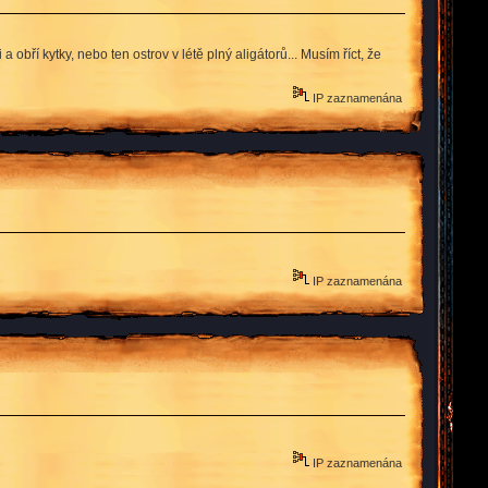
obří kytky, nebo ten ostrov v létě plný aligátorů... Musím říct, že
IP zaznamenána
IP zaznamenána
IP zaznamenána