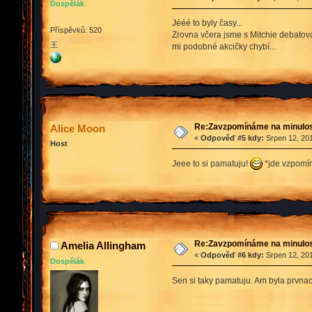
Dospělák
Jééé to byly časy...
Příspěvků: 520
Zrovna včera jsme s Mitchie debatovaly
王
mi podobné akcičky chybí...
Re:Zavzpomínáme na minulos
Alice Moon
«
Odpověď #5 kdy:
Srpen 12, 201
Host
Jeee to si pamatuju!
*jde vzpomín
Re:Zavzpomínáme na minulos
Amelia Allingham
«
Odpověď #6 kdy:
Srpen 12, 201
Dospělák
Sen si taky pamatuju. Am byla prvnacek