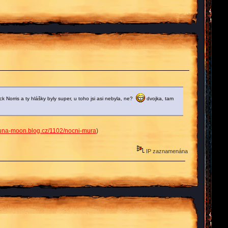
k Norris a ty hlášky byly super, u toho jsi asi nebyla, ne?
dvojka, tam
/luna-moon.blog.cz/1102/nocni-mura
)
IP zaznamenána