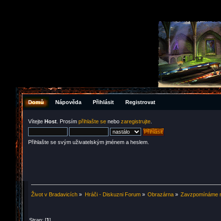
Domů
Nápověda
Přihlásit
Registrovat
Vítejte
Host
. Prosím
přihlašte se
nebo
zaregistrujte
.
Přihlašte se svým uživatelským jménem a heslem.
Život v Bradavicích
»
Hráči - Diskuzni Forum
»
Obrazárna
»
Zavzpomínáme na
Stran: [
1
]