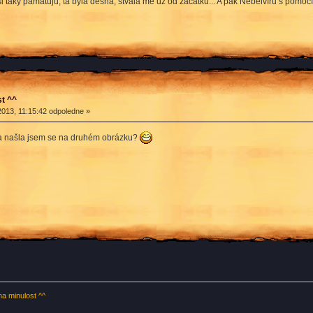
i taky pamatuju, ta byla děsná, štvala mě už od začátku... A pak Nebelvíru s pomocí
t ^^
2013, 11:15:42 odpoledne »
m a našla jsem se na druhém obrázku?
 minulost ^^