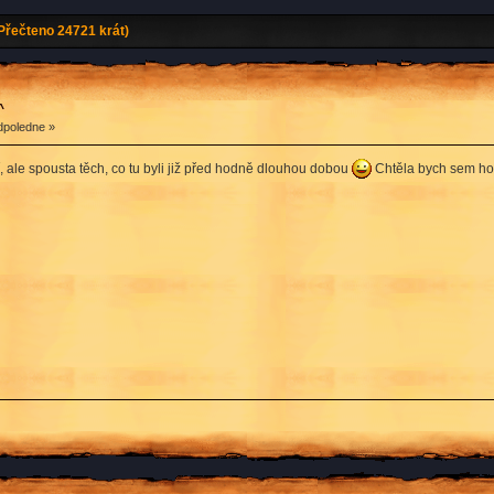
řečteno 24721 krát)
^
dpoledne »
, ale spousta těch, co tu byli již před hodně dlouhou dobou
Chtěla bych sem hodi