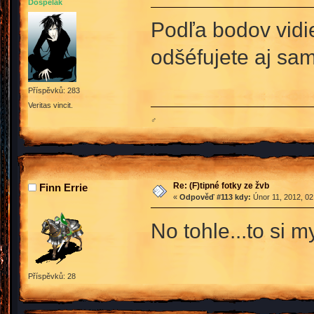
Dospělák
Podľa bodov vidie
odšéfujete aj sa
Příspěvků: 283
Veritas vincit.
♂
Re: (F)tipné fotky ze žvb
Finn Errie
«
Odpověď #113 kdy:
Únor 11, 2012, 02
No tohle...to si m
Příspěvků: 28