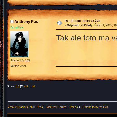
Re: (F)tipné fotky ze žvb
Anthony Poul
«
Odpověď #119 kdy:
Únor 11, 2012, 10
Dospělák
Tak ale toto ma 
Příspěvků: 283
Veritas vincit.
♂
Stran:
1
2
[
3
]
4
5
...
40
Život v Bradavicích
»
Hráči - Diskuzni Forum
»
Pokec
»
(F)tipné fotky ze žvb