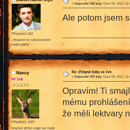
«
Odpověď #96 kdy:
Únor 09, 2012, 11:
Ale potom jsem se
Příspěvků: 502
„Hloupost se vyfackováním
♪
nedá vyléčit.“
Re: (F)tipné fotky ze žvb
Nancy
«
Odpověď #97 kdy:
Únor 09, 2012, 11:
RT ŽvB
Opravím! Ti smajlí
mému prohlášení
že měli lektvary 
Příspěvků: 2907
long live all the magic we made