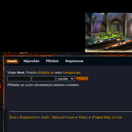
Domů
Nápověda
Přihlásit
Registrovat
Vítejte
Host
. Prosím
přihlašte se
nebo
zaregistrujte
.
Přihlašte se svým uživatelským jménem a heslem.
Život v Bradavicích
»
Hráči - Diskuzni Forum
»
Pokec
»
(F)tipné fotky ze žvb