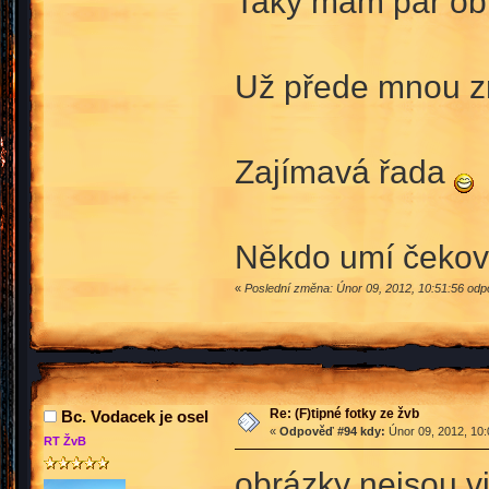
Taky mám pár o
Už přede mnou z
Zajímavá řada
Někdo umí čeko
«
Poslední změna: Únor 09, 2012, 10:51:56 odp
Re: (F)tipné fotky ze žvb
Bc. Vodacek je osel
«
Odpověď #94 kdy:
Únor 09, 2012, 10:
RT ŽvB
obrázky nejsou vi