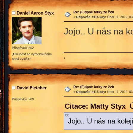
Re: (F)tipné fotky ze žvb
Daniel Aaron Styx
«
Odpověď #114 kdy:
Únor 11, 2012, 03
Jojo.. U nás na ko
Příspěvků: 502
„Hloupost se vyfackováním
♪
nedá vyléčit.“
Re: (F)tipné fotky ze žvb
David Fletcher
«
Odpověď #115 kdy:
Únor 11, 2012, 03
Příspěvků: 209
Citace: Matty Styx 
Jojo.. U nás na koleji