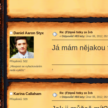
Re: (F)tipné fotky ze žvb
Daniel Aaron Styx
«
Odpověď #83 kdy:
Únor 06, 2012, 05:
Já mám nějakou fo
Příspěvků: 502
„Hloupost se vyfackováním
♪
nedá vyléčit.“
Re: (F)tipné fotky ze žvb
Karina Callaham
«
Odpověď #84 kdy:
Únor 06, 2012, 05:
Příspěvků: 329