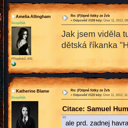
Re: (F)tipné fotky ze žvb
Amelia Allingham
«
Odpověď #109 kdy:
Únor 11, 2012, 08
Dospělák
Jak jsem viděla t
dětská říkanka "Ha
Příspěvků: 641
Re: (F)tipné fotky ze žvb
Katherine Blame
«
Odpověď #110 kdy:
Únor 11, 2012, 11
Dospělák
Citace: Samuel Hum
ale prd. zadnej havr