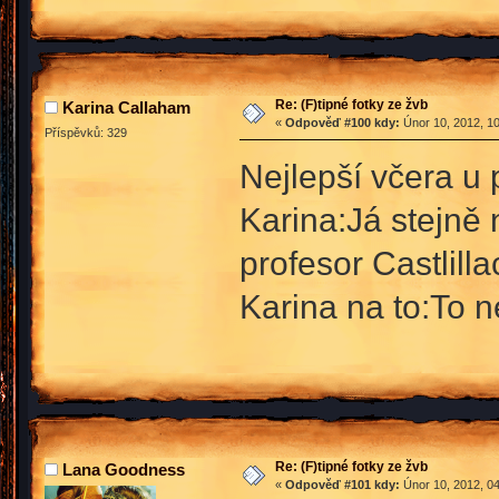
Re: (F)tipné fotky ze žvb
Karina Callaham
«
Odpověď #100 kdy:
Únor 10, 2012, 10
Příspěvků: 329
Nejlepší včera u 
Karina:Já stejně
profesor Castlilla
Karina na to:To 
Re: (F)tipné fotky ze žvb
Lana Goodness
«
Odpověď #101 kdy:
Únor 10, 2012, 04