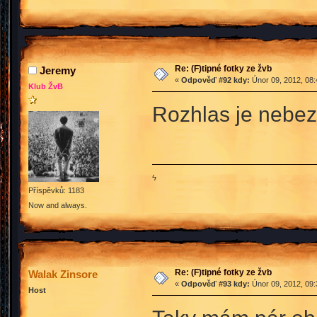
Re: (F)tipné fotky ze žvb
Jeremy
«
Odpověď #92 kdy:
Únor 09, 2012, 08:
Klub ŽvB
Rozhlas je nebe
ϟ
Příspěvků: 1183
Now and always.
Re: (F)tipné fotky ze žvb
Walak Zinsore
«
Odpověď #93 kdy:
Únor 09, 2012, 09:
Host