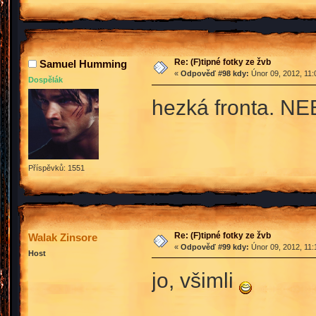
Re: (F)tipné fotky ze žvb
Samuel Humming
«
Odpověď #98 kdy:
Únor 09, 2012, 11:
Dospělák
hezká fronta. NE
Příspěvků: 1551
Re: (F)tipné fotky ze žvb
Walak Zinsore
«
Odpověď #99 kdy:
Únor 09, 2012, 11:
Host
jo, všimli