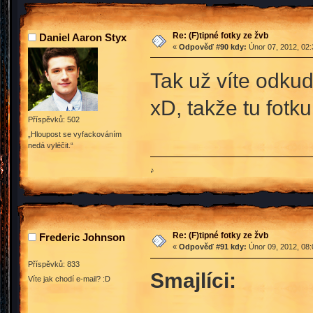
Re: (F)tipné fotky ze žvb
Daniel Aaron Styx
«
Odpověď #90 kdy:
Únor 07, 2012, 02:
Tak už víte odkud
xD, takže tu fotk
Příspěvků: 502
„Hloupost se vyfackováním
nedá vyléčit.“
♪
Re: (F)tipné fotky ze žvb
Frederic Johnson
«
Odpověď #91 kdy:
Únor 09, 2012, 08:
Příspěvků: 833
Smajlíci:
Víte jak chodí e-mail? :D