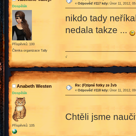
«
Odpověď #117 kdy:
Únor 11, 2012, 05
Dospělák
nikdo tady neřík
nedala takze ...
Příspěvků: 100
Členka organizace Tally
√
Re: (F)tipné fotky ze žvb
Anabeth Westen
«
Odpověď #118 kdy:
Únor 11, 2012, 09
Dospělák
Chtěli jsme nauči
Příspěvků: 105