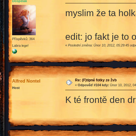
Dospělák
myslim že ta holk
edit: jo fakt je to
Příspěvků: 364
«
Poslední změna: Únor 10, 2012, 05:29:45 odp
Labra lege!
Re: (F)tipné fotky ze žvb
Alfred Nontel
«
Odpověď #104 kdy:
Únor 10, 2012, 04
Host
K té frontě den 