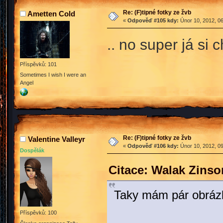
Re: (F)tipné fotky ze žvb
Ametten Cold
«
Odpověď #105 kdy:
Únor 10, 2012, 06
.. no super já si 
Příspěvků: 101
Sometimes I wish I were an
Angel
Re: (F)tipné fotky ze žvb
Valentine Valleyr
«
Odpověď #106 kdy:
Únor 10, 2012, 09
Dospělák
Citace: Walak Zinso
Taky mám pár obrá
Příspěvků: 100