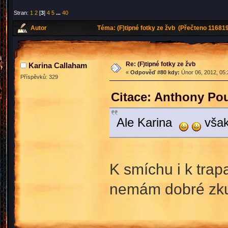
Stran:
1
2
[
3
]
4
5
...
40
Autor
Téma: (F)tipné fotky ze žvb (Přečteno 116819
Re: (F)tipné fotky ze žvb
Karina Callaham
«
Odpověď #80 kdy:
Únor 06, 2012, 05:
Příspěvků: 329
Citace: Anthony Pou
Ale Karina
však
K smíchu i k trap
nemám dobré zk