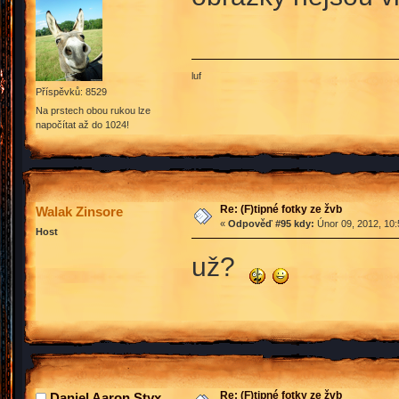
luf
Příspěvků: 8529
Na prstech obou rukou lze
napočítat až do 1024!
Re: (F)tipné fotky ze žvb
Walak Zinsore
«
Odpověď #95 kdy:
Únor 09, 2012, 10:
Host
už?
Re: (F)tipné fotky ze žvb
Daniel Aaron Styx