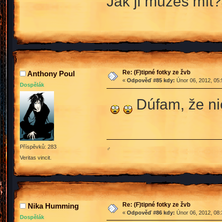
Jak ji můžeš mít?
Re: (F)tipné fotky ze žvb
Anthony Poul
«
Odpověď #85 kdy:
Únor 06, 2012, 05:
Dospělák
Dúfam, že nie
Příspěvků: 283
♂
Veritas vincit.
Re: (F)tipné fotky ze žvb
Nika Humming
«
Odpověď #86 kdy:
Únor 06, 2012, 08:
Dospělák