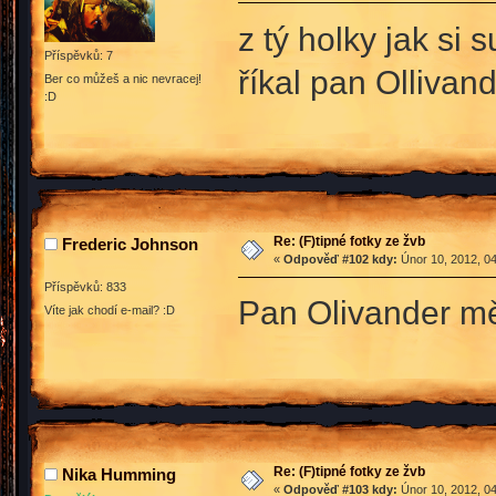
z tý holky jak si 
Příspěvků: 7
říkal pan Ollivan
Ber co můžeš a nic nevracej!
:D
Re: (F)tipné fotky ze žvb
Frederic Johnson
«
Odpověď #102 kdy:
Únor 10, 2012, 04
Příspěvků: 833
Pan Olivander mě
Víte jak chodí e-mail? :D
Re: (F)tipné fotky ze žvb
Nika Humming
«
Odpověď #103 kdy:
Únor 10, 2012, 04