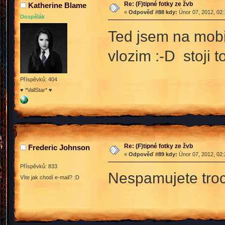
Re: (F)tipné fotky ze žvb
Katherine Blame
«
Odpověď #88 kdy:
Únor 07, 2012, 02:
Dospělák
Ted jsem na mobil
vlozim :-D stoji 
Příspěvků: 404
♥ *VallStar* ♥
Re: (F)tipné fotky ze žvb
Frederic Johnson
«
Odpověď #89 kdy:
Únor 07, 2012, 02:
Příspěvků: 833
Nespamujete tro
Víte jak chodí e-mail? :D