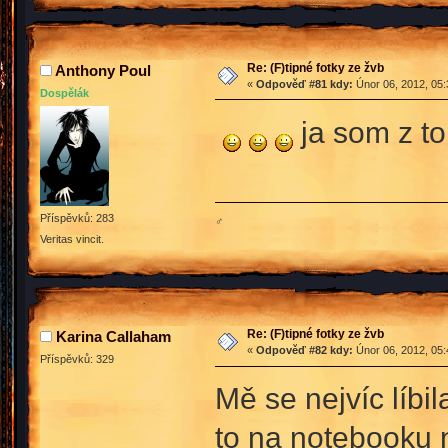
Re: (F)tipné fotky ze žvb
Anthony Poul
«
Odpověď #81 kdy:
Únor 06, 2012, 05:
Dospělák
ja som z t
Příspěvků: 283
♂
Veritas vincit.
Re: (F)tipné fotky ze žvb
Karina Callaham
«
Odpověď #82 kdy:
Únor 06, 2012, 05:
Příspěvků: 329
Mě se nejvíc líb
to na notebooku 