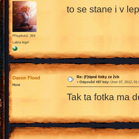
to se stane i v l
Příspěvků: 364
Labra lege!
Re: (F)tipné fotky ze žvb
Dacon Flood
«
Odpověď #87 kdy:
Únor 07, 2012, 01:
Host
Tak ta fotka ma 