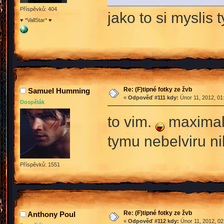
Příspěvků: 404
jako to si myslis t
♥ *VallStar* ♥
Re: (F)tipné fotky ze žvb
Samuel Humming
«
Odpověď #111 kdy:
Únor 11, 2012, 01
Dospělák
to vim.
maximaln
tymu nebelviru n
Příspěvků: 1551
Re: (F)tipné fotky ze žvb
Anthony Poul
«
Odpověď #112 kdy:
Únor 11, 2012, 02