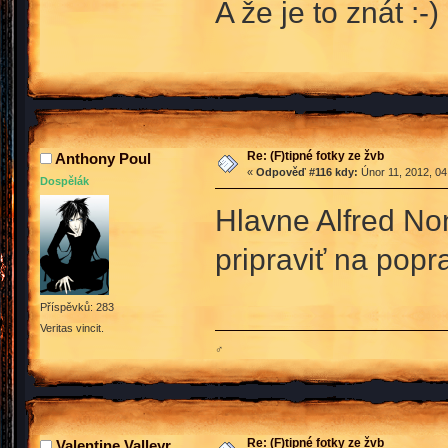
A že je to znát :-)
Re: (F)tipné fotky ze žvb
Anthony Poul
«
Odpověď #116 kdy:
Únor 11, 2012, 04
Dospělák
Hlavne Alfred No
pripraviť na popr
Příspěvků: 283
Veritas vincit.
♂
Re: (F)tipné fotky ze žvb
Valentine Valleyr