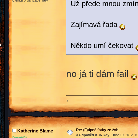
Členka organizace Tally
Už přede mnou zmín
Zajímavá řada
Někdo umí čekovat
no já ti dám fail
√
Re: (F)tipné fotky ze žvb
Katherine Blame
«
Odpověď #107 kdy:
Únor 10, 2012, 10
Dospělák