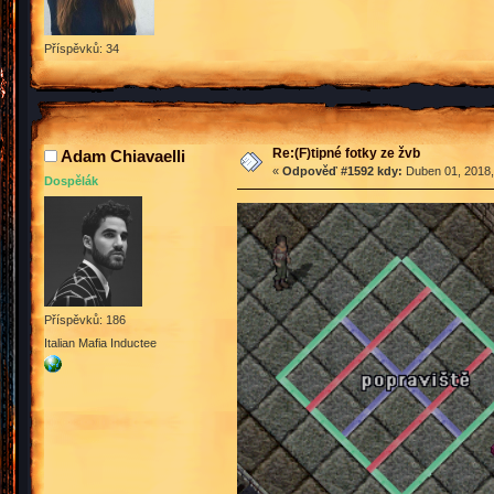
Příspěvků: 34
Re:(F)tipné fotky ze žvb
Adam Chiavaelli
«
Odpověď #1592 kdy:
Duben 01, 2018,
Dospělák
Příspěvků: 186
Italian Mafia Inductee