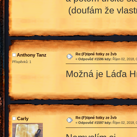
(doufám že vlast
Re:(F)tipné fotky ze žvb
Anthony Tanz
«
Odpověď #1596 kdy:
Říjen 02, 2018, 
Příspěvků: 1
Možná je Láďa Hr
Re:(F)tipné fotky ze žvb
Carly
«
Odpověď #1597 kdy:
Říjen 02, 2018, 