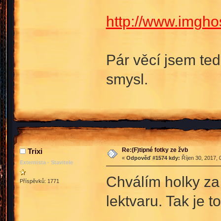
http://www.imgho
Pár věcí jsem ted
smysl.
Re:(F)tipné fotky ze žvb
Trixi
«
Odpověď #1574 kdy:
Říjen 30, 2017, 
Externista - Stavitele
Chválím holky za 
Příspěvků: 1771
lektvaru. Tak je 