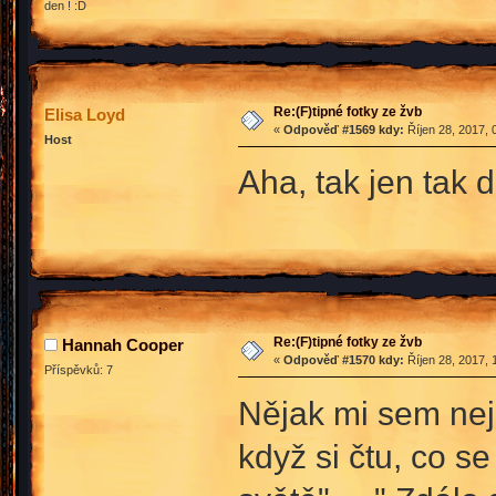
den ! :D
Re:(F)tipné fotky ze žvb
Elisa Loyd
«
Odpověď #1569 kdy:
Říjen 28, 2017, 
Host
Aha, tak jen tak 
Re:(F)tipné fotky ze žvb
Hannah Cooper
«
Odpověď #1570 kdy:
Říjen 28, 2017, 
Příspěvků: 7
Nějak mi sem nej
když si čtu, co s