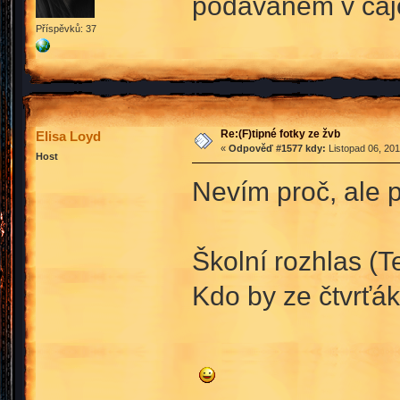
podávaném v ča
Příspěvků: 37
Re:(F)tipné fotky ze žvb
Elisa Loyd
«
Odpověď #1577 kdy:
Listopad 06, 201
Host
Nevím proč, ale p
Školní rozhlas (Te
Kdo by ze čtvrťák