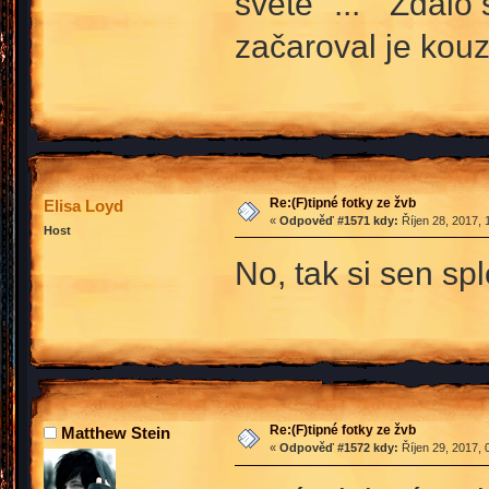
světě" ... " Zdálo
začaroval je kouz
Re:(F)tipné fotky ze žvb
Elisa Loyd
«
Odpověď #1571 kdy:
Říjen 28, 2017, 
Host
No, tak si sen sp
Re:(F)tipné fotky ze žvb
Matthew Stein
«
Odpověď #1572 kdy:
Říjen 29, 2017, 