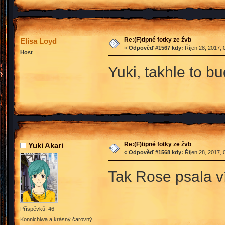
Re:(F)tipné fotky ze žvb
Elisa Loyd
«
Odpověď #1567 kdy:
Říjen 28, 2017, 
Host
Yuki, takhle to 
Re:(F)tipné fotky ze žvb
Yuki Akari
«
Odpověď #1568 kdy:
Říjen 28, 2017, 
Tak Rose psala víc
Příspěvků: 46
Konnichiwa a krásný čarovný