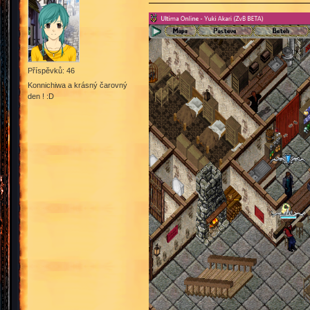
Příspěvků: 46
Konnichiwa a krásný čarovný
den ! :D