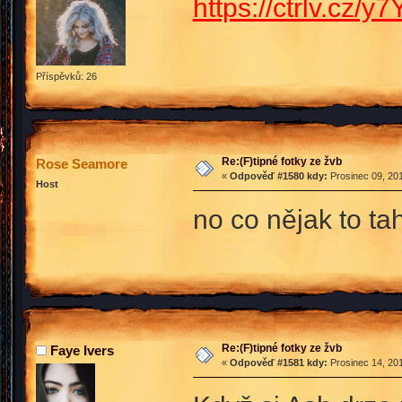
https://ctrlv.cz/y
Příspěvků: 26
Re:(F)tipné fotky ze žvb
Rose Seamore
«
Odpověď #1580 kdy:
Prosinec 09, 201
Host
no co nějak to t
Re:(F)tipné fotky ze žvb
Faye Ivers
«
Odpověď #1581 kdy:
Prosinec 14, 201