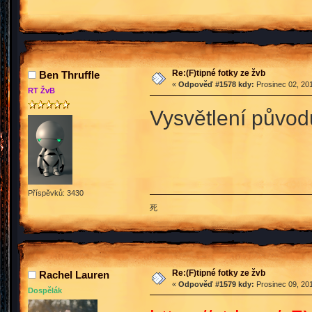
Re:(F)tipné fotky ze žvb
Ben Thruffle
«
Odpověď #1578 kdy:
Prosinec 02, 201
RT ŽvB
Vysvětlení půvo
Příspěvků: 3430
死
Re:(F)tipné fotky ze žvb
Rachel Lauren
«
Odpověď #1579 kdy:
Prosinec 09, 201
Dospělák