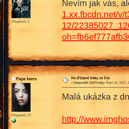
Nevím jak vás, a
1.xx.fbcdn.net/v/t
Příspěvků: 3
12/22385027_12
oh=fb6ef777afb
Re:(F)tipné fotky ze žvb
Faye Ivers
«
Odpověď #1573 kdy:
Říjen 30, 2017, 
Malá ukázka z d
Příspěvků: 37
http://www.imgho