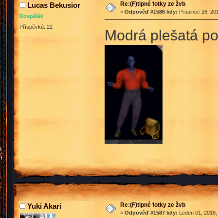
Re:(F)tipné fotky ze žvb
Lucas Bekusior
«
Odpověď #1586 kdy:
Prosinec 26, 201
Dospělák
Příspěvků: 22
Modrá plešatá pos
Re:(F)tipné fotky ze žvb
Yuki Akari
«
Odpověď #1587 kdy:
Leden 01, 2018,