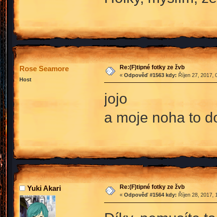
Re:(F)tipné fotky ze žvb
Rose Seamore
«
Odpověď #1563 kdy:
Říjen 27, 2017, 
Host
jojo
a moje noha to d
Re:(F)tipné fotky ze žvb
Yuki Akari
«
Odpověď #1564 kdy:
Říjen 28, 2017, 