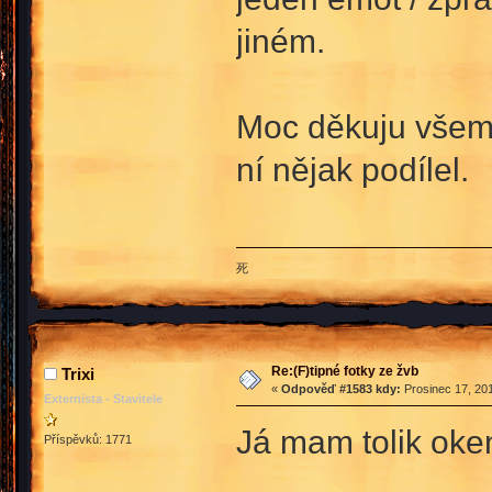
jiném.
Moc děkuju všem 
ní nějak podílel.
死
Re:(F)tipné fotky ze žvb
Trixi
«
Odpověď #1583 kdy:
Prosinec 17, 201
Externista - Stavitele
Já mam tolik oke
Příspěvků: 1771