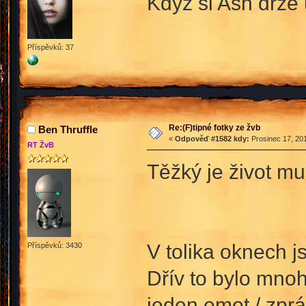
Když si Ash drze
Příspěvků: 37
Re:(F)tipné fotky ze žvb
Ben Thruffle
«
Odpověď #1582 kdy:
Prosinec 17, 201
RT ŽvB
Těžký je život mu
V tolika oknech j
Příspěvků: 3430
Dřív to bylo mno
jeden emot / zpr