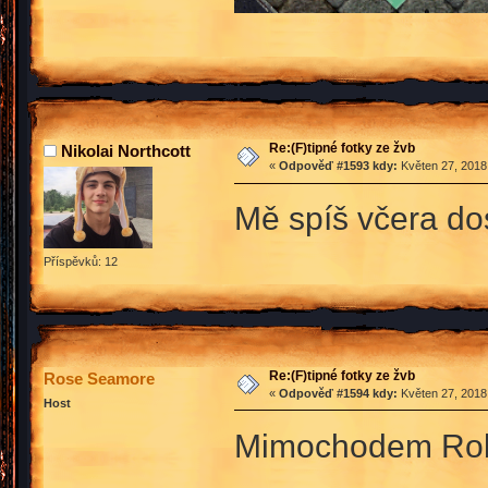
Re:(F)tipné fotky ze žvb
Nikolai Northcott
«
Odpověď #1593 kdy:
Květen 27, 2018,
Mě spíš včera dos
Příspěvků: 12
Re:(F)tipné fotky ze žvb
Rose Seamore
«
Odpověď #1594 kdy:
Květen 27, 2018,
Host
Mimochodem Robin