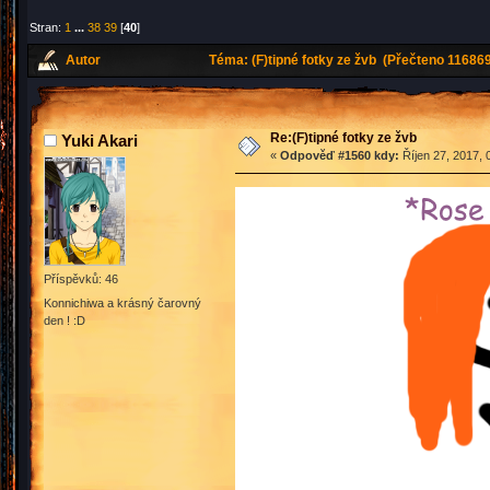
Stran:
1
...
38
39
[
40
]
Autor
Téma: (F)tipné fotky ze žvb (Přečteno 116869
Re:(F)tipné fotky ze žvb
Yuki Akari
«
Odpověď #1560 kdy:
Říjen 27, 2017, 
Příspěvků: 46
Konnichiwa a krásný čarovný
den ! :D