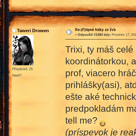
Re:(F)tipné fotky ze žvb
Taweri Drowen
«
Odpověď #1584 kdy:
Prosinec 17, 201
Trixi, ty máš cel
koordinátorkou, a
Příspěvků: 25
prof, viacero hrá
Nani!?
prihlášky(asi), at
ešte aké technic
predpokladám máš
tell me?
(príspevok je rea