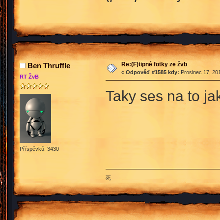
Re:(F)tipné fotky ze žvb
Ben Thruffle
«
Odpověď #1585 kdy:
Prosinec 17, 201
RT ŽvB
Taky ses na to j
Příspěvků: 3430
死