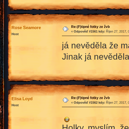
Re:(F)tipné fotky ze žvb
Rose Seamore
«
Odpověď #1561 kdy:
Říjen 27, 2017, 
Host
já nevěděla že m
Jinak já nevěděl
Re:(F)tipné fotky ze žvb
Elisa Loyd
«
Odpověď #1562 kdy:
Říjen 27, 2017, 
Host
Holky, myslím, ž