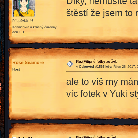
Díky, nemusíte t
štěstí že jsem to
Příspěvků: 46
Konnichiwa a krásný čarovný
den ! :D
Re:(F)tipné fotky ze žvb
Rose Seamore
«
Odpověď #1565 kdy:
Říjen 28, 2017, 
Host
ale to víš my má
víc fotek v Yuki st
Re:(F)tipné fotky ze žvb