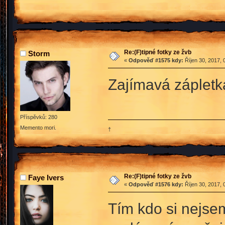
Re:(F)tipné fotky ze žvb
Storm
«
Odpověď #1575 kdy:
Říjen 30, 2017, 
Zajímavá zápletk
Příspěvků: 280
Memento mori.
†
Re:(F)tipné fotky ze žvb
Faye Ivers
«
Odpověď #1576 kdy:
Říjen 30, 2017, 
Tím kdo si nejse