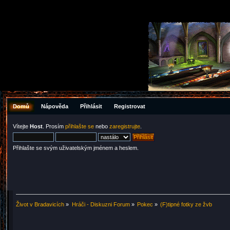
Domů
Nápověda
Přihlásit
Registrovat
Vítejte
Host
. Prosím
přihlašte se
nebo
zaregistrujte
.
Přihlašte se svým uživatelským jménem a heslem.
Život v Bradavicích
»
Hráči - Diskuzni Forum
»
Pokec
»
(F)tipné fotky ze žvb