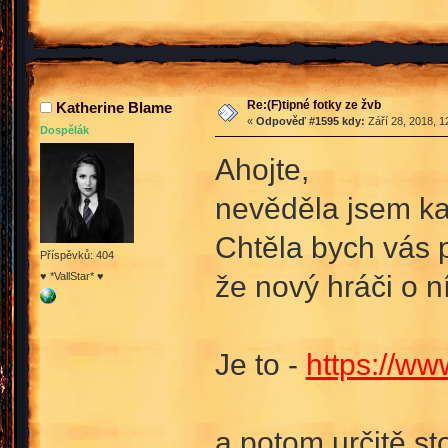
Re:(F)tipné fotky ze žvb
Katherine Blame
«
Odpověď #1595 kdy:
Září 28, 2018, 1
Dospělák
Ahojte,
nevěděla jsem kam
Chtěla bych vás p
Příspěvků: 404
že nový hráči o n
♥ *VallStar* ♥
Je to -
https://w
a potom určitě sto