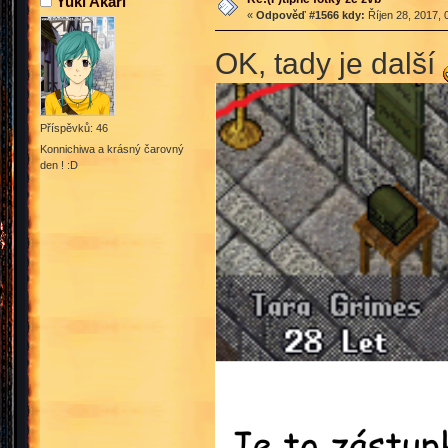
Yuki Akari
«
Odpověď #1566 kdy:
Říjen 28, 2017, 
OK, tady je další
Příspěvků: 46
Konnichiwa a krásný čarovný
den ! :D