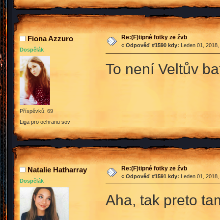
Re:(F)tipné fotky ze žvb
Fiona Azzuro
«
Odpověď #1590 kdy:
Leden 01, 2018,
Dospělák
To není Veltův b
Příspěvků: 69
Liga pro ochranu sov
Re:(F)tipné fotky ze žvb
Natalie Hatharray
«
Odpověď #1591 kdy:
Leden 01, 2018,
Dospělák
Aha, tak preto ta