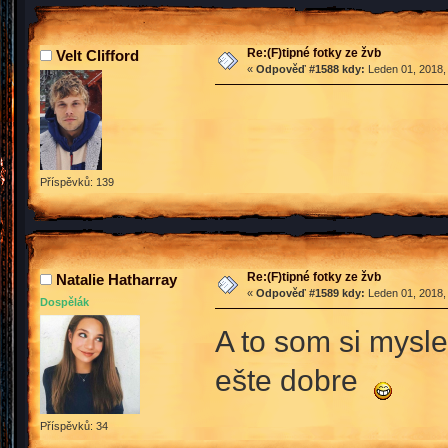
Re:(F)tipné fotky ze žvb
Velt Clifford
«
Odpověď #1588 kdy:
Leden 01, 2018,
Příspěvků: 139
Re:(F)tipné fotky ze žvb
Natalie Hatharray
«
Odpověď #1589 kdy:
Leden 01, 2018,
Dospělák
A to som si mysl
ešte dobre
Příspěvků: 34