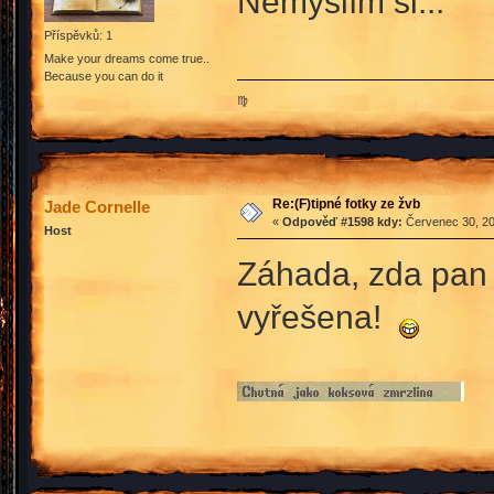
Nemyslím si...
Příspěvků: 1
Make your dreams come true..
Because you can do it
♍
Re:(F)tipné fotky ze žvb
Jade Cornelle
«
Odpověď #1598 kdy:
Červenec 30, 20
Host
Záhada, zda pan 
vyřešena!