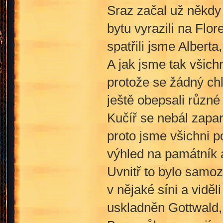
Sraz začal už někdy
bytu vyrazili na Flo
spatřili jsme Albert
A jak jsme tak všichn
protože se žádný ch
ještě obepsali různé
Kučíř se nebál zapar
proto jsme všichni p
výhled na památník a
Uvnitř to bylo samo
v nějaké síni a vidě
uskladněn Gottwald,