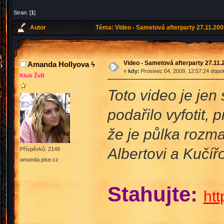
Stran: [
1
]
Autor
Téma: Video - Sametová afterparty 27.11.200
Video - Sametová afterparty 27.11.
Amanda Hollyova ϟ
«
kdy:
Prosinec 04, 2009, 12:57:24 dopo
Klub ŽvB
Toto video je jen
podařilo vyfotit, 
že je půlka rozma
Albertovi a Kučířo
Příspěvků: 2149
amanda.pise.cz
Stahujte:
htt