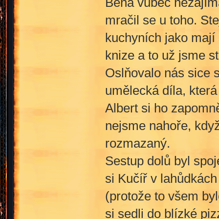
Bena vůbec nezajímal
mračil se u toho. Ste
kuchyních jako mají
knize a to už jsme s
Oslňovalo nás sice sv
umělecká díla, která
Albert si ho zapomně
nejsme nahoře, když u
rozmazaný.
Sestup dolů byl spo
si Kučíř v lahůdkách
(protože to všem by
si sedli do blízké pi