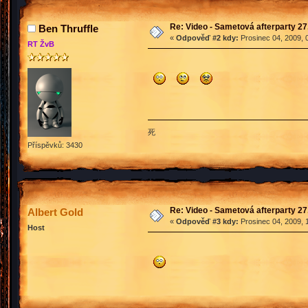
Re: Video - Sametová afterparty 27
Ben Thruffle
«
Odpověď #2 kdy:
Prosinec 04, 2009, 
RT ŽvB
死
Příspěvků: 3430
Re: Video - Sametová afterparty 27
Albert Gold
«
Odpověď #3 kdy:
Prosinec 04, 2009, 
Host