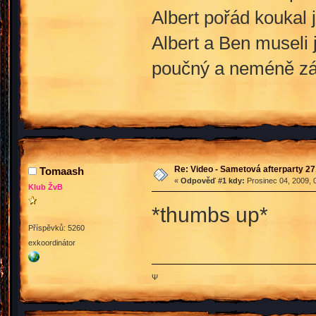
Albert pořád koukal 
Albert a Ben museli 
poučný a neméně zábav
Re: Video - Sametová afterparty 27
Tomaash
«
Odpověď #1 kdy:
Prosinec 04, 2009, 
Klub ŽvB
*thumbs up*
Příspěvků: 5260
exkoordinátor
Ψ