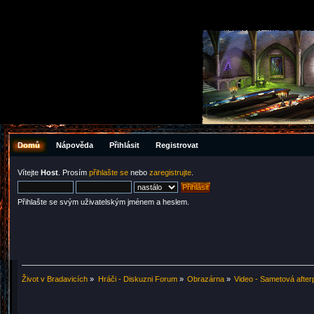
Domů
Nápověda
Přihlásit
Registrovat
Vítejte
Host
. Prosím
přihlašte se
nebo
zaregistrujte
.
Přihlašte se svým uživatelským jménem a heslem.
Život v Bradavicích
»
Hráči - Diskuzni Forum
»
Obrazárna
»
Video - Sametová after