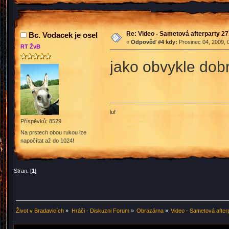
Re: Video - Sametová afterparty 27
Bc. Vodacek je osel
«
Odpověď #4 kdy:
Prosinec 04, 2009, 
RT ŽvB
jako obvykle do
luf
Příspěvků: 8529
Na prstech obou rukou lze
napočítat až do 1024!
Stran: [
1
]
Život v Bradavicích
»
Hráči - Diskuzni Forum
»
Obrazárna
»
Video - Sametová after