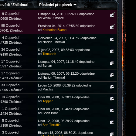
ovědí
/
Zhlédnutí
Poslední příspěvek
9 Odpovědí
Listopad 14, 2011, 02:26:17 odpoledne
od Walak Zinsore
30608 Zhlédnutí
98 Odpovědí
Prosinec 04, 2014, 07:55:59 odpoledne
od
Katherine Blame
57041 Zhlédnutí
4 Odpovědí
Červenec 24, 2007, 11:41:55 odpoledne
od Narion Themiall
14725 Zhlédnutí
34 Odpovědí
Říjen 02, 2007, 09:33:03 odpoledne
od
Tomaash
39190 Zhlédnutí
17 Odpovědí
Listopad 04, 2007, 11:18:49 dopoledne
od Bynarr
23937 Zhlédnutí
17 Odpovědí
Listopad 09, 2007, 06:12:20 odpoledne
od Narion Themiall
25423 Zhlédnutí
33 Odpovědí
Leden 10, 2008, 08:39:22 odpoledne
od Machis
39905 Zhlédnutí
14 Odpovědí
Únor 08, 2008, 02:28:14 odpoledne
od
Topper
27890 Zhlédnutí
1 Odpovědí
Únor 08, 2008, 05:46:08 odpoledne
od Brian Boot
11434 Zhlédnutí
5 Odpovědí
Únor 12, 2008, 05:29:27 odpoledne
od
Ben Thruffle
17188 Zhlédnutí
3 Odpovědí
Březen 18, 2008, 06:30:21 dopoledne