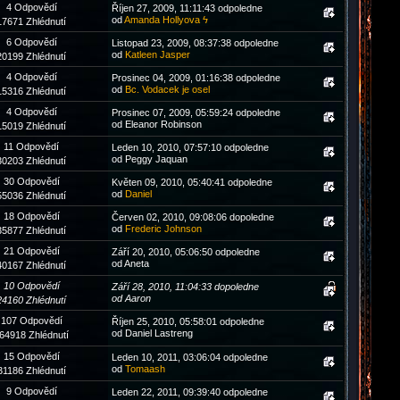
4 Odpovědí
Říjen 27, 2009, 11:11:43 odpoledne
od
Amanda Hollyova ϟ
17671 Zhlédnutí
6 Odpovědí
Listopad 23, 2009, 08:37:38 odpoledne
od
Katleen Jasper
20199 Zhlédnutí
4 Odpovědí
Prosinec 04, 2009, 01:16:38 odpoledne
od
Bc. Vodacek je osel
15316 Zhlédnutí
4 Odpovědí
Prosinec 07, 2009, 05:59:24 odpoledne
od Eleanor Robinson
15019 Zhlédnutí
11 Odpovědí
Leden 10, 2010, 07:57:10 odpoledne
od Peggy Jaquan
30203 Zhlédnutí
30 Odpovědí
Květen 09, 2010, 05:40:41 odpoledne
od
Daniel
55036 Zhlédnutí
18 Odpovědí
Červen 02, 2010, 09:08:06 dopoledne
od
Frederic Johnson
35877 Zhlédnutí
21 Odpovědí
Září 20, 2010, 05:06:50 odpoledne
od Aneta
40167 Zhlédnutí
10 Odpovědí
Září 28, 2010, 11:04:33 dopoledne
od Aaron
24160 Zhlédnutí
107 Odpovědí
Říjen 25, 2010, 05:58:01 odpoledne
od Daniel Lastreng
64918 Zhlédnutí
15 Odpovědí
Leden 10, 2011, 03:06:04 odpoledne
od
Tomaash
31186 Zhlédnutí
9 Odpovědí
Leden 22, 2011, 09:39:40 odpoledne