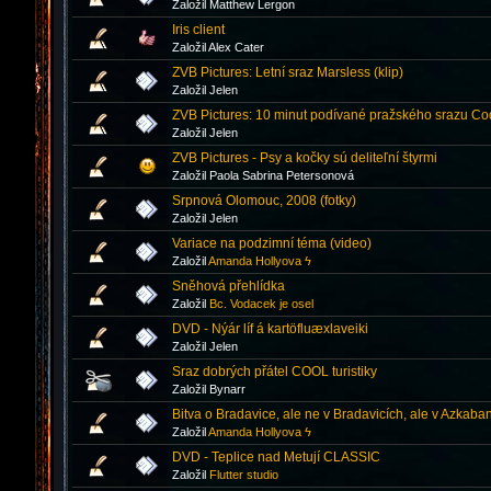
Založil Matthew Lergon
Iris client
Založil Alex Cater
ZVB Pictures: Letní sraz Marsless (klip)
Založil Jelen
ZVB Pictures: 10 minut podívané pražského srazu Co
Založil Jelen
ZVB Pictures - Psy a kočky sú deliteľní štyrmi
Založil Paola Sabrina Petersonová
Srpnová Olomouc, 2008 (fotky)
Založil Jelen
Variace na podzimní téma (video)
Založil
Amanda Hollyova ϟ
Sněhová přehlídka
Založil
Bc. Vodacek je osel
DVD - Nýár líf á kartöfluæxlaveiki
Založil Jelen
Sraz dobrých přátel COOL turistiky
Založil Bynarr
Bitva o Bradavice, ale ne v Bradavicích, ale v Azkaban
Založil
Amanda Hollyova ϟ
DVD - Teplice nad Metují CLASSIC
Založil
Flutter studio