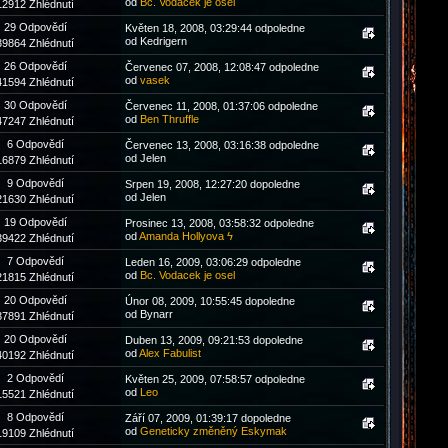
od
Bc. Vodacek je osel
12912 Zhlédnutí
29 Odpovědí
Květen 18, 2008, 03:29:44 odpoledne
od Kedrigern
39864 Zhlédnutí
26 Odpovědí
Červenec 07, 2008, 12:08:47 odpoledne
od
vasek
41594 Zhlédnutí
30 Odpovědí
Červenec 11, 2008, 01:37:06 odpoledne
od
Ben Thruffle
47247 Zhlédnutí
6 Odpovědí
Červenec 13, 2008, 03:16:38 odpoledne
od Jelen
16879 Zhlédnutí
9 Odpovědí
Srpen 19, 2008, 12:27:20 dopoledne
od Jelen
21630 Zhlédnutí
19 Odpovědí
Prosinec 13, 2008, 03:58:32 odpoledne
od
Amanda Hollyova ϟ
39422 Zhlédnutí
7 Odpovědí
Leden 16, 2009, 03:06:29 odpoledne
od
Bc. Vodacek je osel
21815 Zhlédnutí
20 Odpovědí
Únor 08, 2009, 10:55:45 dopoledne
od Bynarr
37891 Zhlédnutí
20 Odpovědí
Duben 13, 2009, 09:21:53 dopoledne
od
Alex Fabulist
40192 Zhlédnutí
2 Odpovědí
Květen 25, 2009, 07:58:57 odpoledne
od
Leo
15521 Zhlédnutí
8 Odpovědí
Září 07, 2009, 01:39:17 dopoledne
od
Geneticky změněný Eskymak
19109 Zhlédnutí