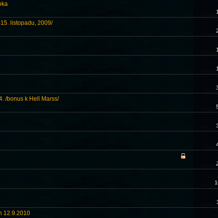
oka
-15. listopadu, 2009/
4. /bonus k Hell Marss/
1
ch 12.9.2010