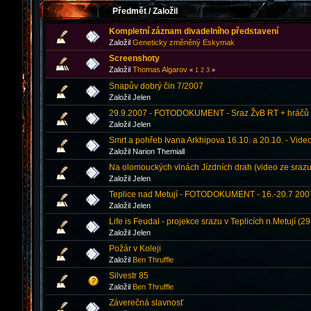
Předmět
/
Založil
Kompletní záznam divadelního představení
Založil
Geneticky změněný Eskymak
Screenshoty
Založil
Thomas Algarov
«
1
2
3
»
Snapův dobrý čin 7/2007
Založil Jelen
29.9.2007 - FOTODOKUMENT - Sraz ŽvB RT + hráčů
Založil Jelen
Smrt a pohřeb Ivana Arkhipova 16.10. a 20.10. - Vide
Založil Narion Themiall
Na olomouckých vlnách Jízdních drah (video ze srazu 
Založil Jelen
Teplice nad Metují - FOTODOKUMENT - 16.-20.7 20
Založil Jelen
Life is Feudal - projekce srazu v Teplicích n.Metují (29
Založil Jelen
Požár v Koleji
Založil
Ben Thruffle
Silvestr 85
Založil
Ben Thruffle
Záverečná slavnosť