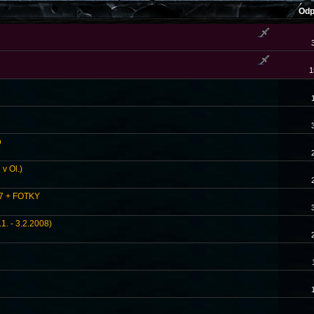
Odp
1
o
v Ol.)
07 + FOTKY
.1. - 3.2.2008)