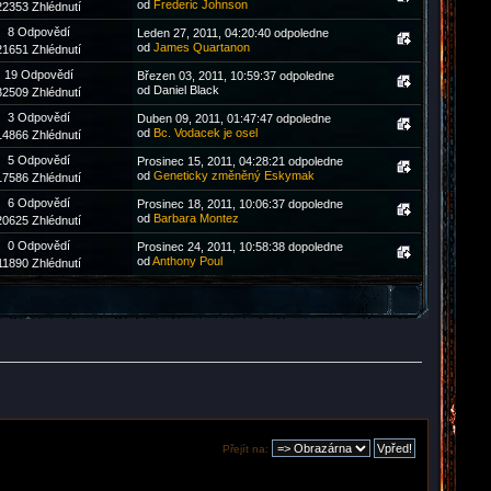
od
Frederic Johnson
22353 Zhlédnutí
8 Odpovědí
Leden 27, 2011, 04:20:40 odpoledne
od
James Quartanon
21651 Zhlédnutí
19 Odpovědí
Březen 03, 2011, 10:59:37 odpoledne
od Daniel Black
32509 Zhlédnutí
3 Odpovědí
Duben 09, 2011, 01:47:47 odpoledne
od
Bc. Vodacek je osel
14866 Zhlédnutí
5 Odpovědí
Prosinec 15, 2011, 04:28:21 odpoledne
od
Geneticky změněný Eskymak
17586 Zhlédnutí
6 Odpovědí
Prosinec 18, 2011, 10:06:37 dopoledne
od
Barbara Montez
20625 Zhlédnutí
0 Odpovědí
Prosinec 24, 2011, 10:58:38 dopoledne
od
Anthony Poul
11890 Zhlédnutí
Přejít na: