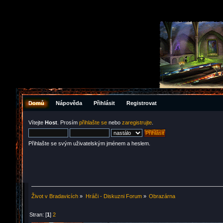
Domů
Nápověda
Přihlásit
Registrovat
Vítejte
Host
. Prosím
přihlašte se
nebo
zaregistrujte
.
Přihlašte se svým uživatelským jménem a heslem.
Život v Bradavicích
»
Hráči - Diskuzni Forum
»
Obrazárna
Stran: [
1
]
2