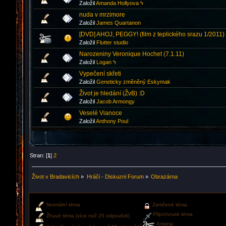
Založil
Amanda Hollyova ϟ
nuda v mrzimore
Založil
James Quartanon
[DVD] AHOJ, PEGGY! (film z teplického srazu 1/2011)
Založil
Flutter studio
Narozeniny Veronique Hochet (7.1.11)
Založil
Logan ϟ
Vypečení skřeti
Založil
Geneticky změněný Eskymak
Život je hledání (ŽvB) :D
Založil
Jacob Armongy
Veselé Vianoce
Založil
Anthony Poul
Stran: [
1
]
2
Život v Bradavicích
»
Hráči - Diskuzni Forum
»
Obrazárna
Normální téma
Zamčené téma
Připíchnuté téma
Žhavé téma (více než 25 odpovědí)
Anketa