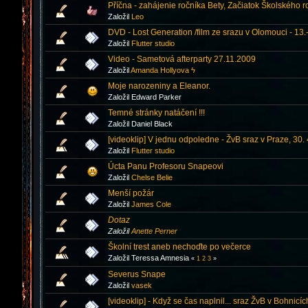
Příčna - zahájenie ročníka Bety, Začiatok Školského r
Založil
Leo
DVD - Lost Generation /film ze srazu v Olomouci - 13.
Založil
Flutter studio
Video - Sametová afterparty 27.11.2009
Založil
Amanda Hollyova ϟ
Moje narozeniny a Eleanor.
Založil Edward Parker
Temné stránky natáčení !!!
Založil Daniel Black
[videoklip] V jednu odpoledne - ŽvB sraz v Praze, 30. 
Založil
Flutter studio
Úcta Panu Profesoru Snapeovi
Založil
Chelse Belie
Menší požár
Založil
James Cole
Dotaz
Založil
Anette Perner
Školní trest aneb nechoďte po večerce
Založil Teressa Amnesia
«
1
2
3
»
Severus Snape
Založil
vasek
[videoklip] - Když se čas naplnil... sraz ŽvB v Bohnicí