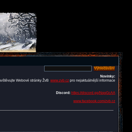
Novinky:
avštěvujte Webové stránky ŽvB
www.zvb.cz
pro nejaktuálnější informace
Discord:
https://discord.gg/NqqGcAA
www.facebook.com/zvb.cz