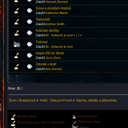
Založil
Hannah Bennett
Sova a posílání dopisů
Založil
Katherine Blame
Teploměr
Založil
Andrew Smith
hráčské deníky
Založil
Bc. Vodacek je osel
«
1
2
»
Tutorial
Založil
Bc. Vodacek je osel
mapa tříd ve škole
Založil
Jerry Dorn
Otvírák v kotli
Založil
Ash Dachal
Stran: [
1
]
2
Život v Bradavicích
»
Hráči - Diskuzni Forum
»
Návrhy, náměty a připomínky
Normální téma
Zamčené téma
Připíchnuté téma
Žhavé téma (více než 25 odpovědí)
Anketa