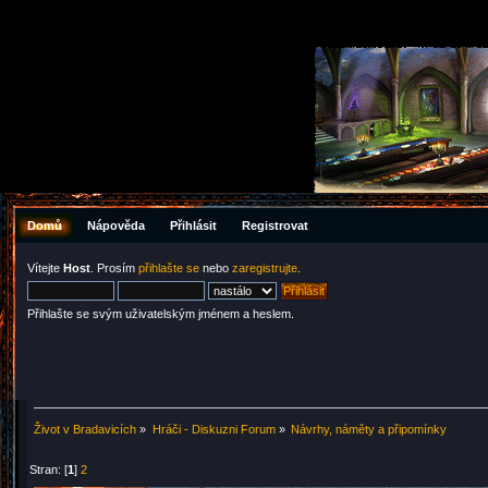
Domů
Nápověda
Přihlásit
Registrovat
Vítejte
Host
. Prosím
přihlašte se
nebo
zaregistrujte
.
Přihlašte se svým uživatelským jménem a heslem.
Život v Bradavicích
»
Hráči - Diskuzni Forum
»
Návrhy, náměty a připomínky
Stran: [
1
]
2