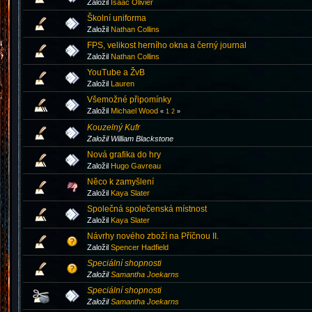
Založil
Isaac Olivier
Školní uniforma
Založil
Nathan Collins
FPS, velikost herního okna a černý journal
Založil
Nathan Collins
YouTube a ŽvB
Založil
Lauren
Všemožné připomínky
Založil
Michael Wood
«
1
2
»
Kouzelný Kufr
Založil William Blackstone
Nová grafika do hry
Založil
Hugo Gavreau
Něco k zamyšlení
Založil
Kaya Slater
Společná společenská místnost
Založil
Kaya Slater
Návrhy nového zboží na Příčnou II.
Založil
Spencer Hadfield
Speciální shopnosti
Založil
Samantha Joekarns
Speciální shopnosti
Založil
Samantha Joekarns