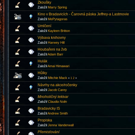
Zkoušky
Založil
Marry Spring
Kino v Bradavicích - Čarovná páska Jeffrey-a Lastmovie
Založil
MePytagoras
Umlčení
Založil
Kayleen Britton
Výbava knihovny
Založil
Harwey Hill
Houbařeni na žvb
Založil
Adam Barr
Hulák
Založil
Amai Himawari
Hůlky
Založil
Mitchie Mack
«
1
2
»
Návrhy na akce/ročenky
Založil
Jacob Carey
Mnoholičný lektvar
Založil
Claudia Nolin
Bradavicky IS
Založil
Andrew Smith
Propiska
Založil
Jenna Vanderwall
Přemisťování