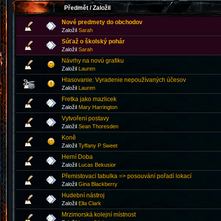
Předmět
/
Založil
Nové predmety do obchodov
Založil
Sarah
Súťaž o školský pohár
Založil
Sarah
Návrhy na novú grafiku
Založil
Lauren
Hlasovanie: Vyradenie nepoužívaných účesov
Založil
Lauren
Fretka jako mazlicek
Založil
Mary Harrington
Vytvoření postavy
Založil
Sean Thoresden
Koně
Založil
Tyffany P Sweet
Herní Doba
Založil
Lucas Bekusior
Přemistovací tabulka => posouvání pořadí lokací
Založil
Gina Blackberry
Hudební nástroj
Založil
Ella Clark
Mrzimorská kolejní místnost